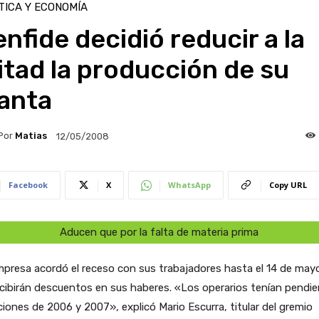
TICA Y ECONOMÍA
nfide decidió reducir a la
tad la producción de su
lanta
Por
Matias
12/05/2008
Facebook
X
WhatsApp
Copy URL
Aducen que por la falta de materia prima
presa acordó el receso con sus trabajadores hasta el 14 de may
cibirán descuentos en sus haberes. «Los operarios tenían pendi
iones de 2006 y 2007», explicó Mario Escurra, titular del gremio