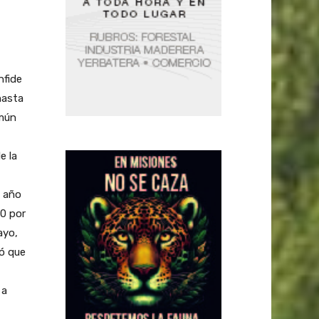
nfide
hasta
omún
e la
l año
50 por
ayo,
có que
 a