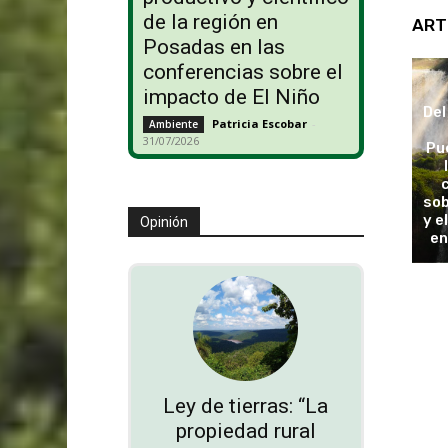
de la región en
ART
Posadas en las
conferencias sobre el
impacto de El Niño
Del
Patricia Escobar
-
Ambiente
31/07/2026
Pu
sob
y e
Opinión
en
Ley de tierras: “La
propiedad rural