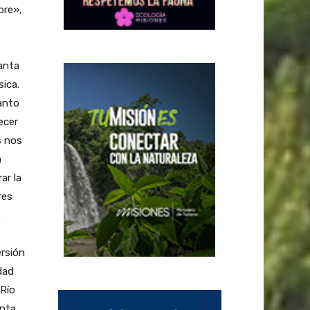
pre»,
anta
sica.
anto
ecer
s nos
a
ar la
res
.
ersión
dad
 Río
anta