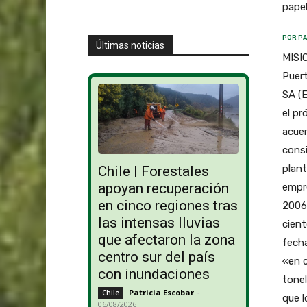
papel
POR PA
Últimas noticias
MISIO
Puert
SA (E
el pr
acuer
consi
plant
Chile | Forestales
apoyan recuperación
empr
en cinco regiones tras
2006 
las intensas lluvias
cient
que afectaron la zona
fecha
centro sur del país
«en c
con inundaciones
tonel
Patricia Escobar
-
Chile
que 
06/08/2026