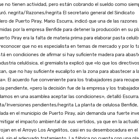
e no tienen actividad, pero están cobrando el sueldo como siem
ró. negrita/Razones/negrita El secretario general del Sindicato
ero de Puerto Piray, Mario Escurra, indicó que una de las razones
midas por la empresa Benfide para detener la producción en su pl
erto Piray era la falta de materia prima para elaborar pasta celulò
reconocer que no es especialista en temas de mercado y por lo t
tá en condiciones de afirmar si hay suficiente madera para abast
industria celulósica, el gremialista explicó que «lo que los directivo
can, que no hay suficiente eucalipto en la zona para abastecer a l
a». El acuerdo fue conveniente para los trabajadores para recuper
cia pendiente, «pero la decisión fue de la empresa y los trabajado
amos en una asamblea aceptar las condiciones», detalló Escurra
ta/Inversiones pendientes/negrita La planta de celulosa Benfide,
lada en el municipio de Puerto Piray, aún demanda una fuerte inv
mitigar el impacto ambiental de sus vertidos, ya que en la actuali
rojan en el Arroyo Los Angelitos, casi en su desembocadura en el
á, sin el adecuado tratamiento. La fábrica no cuenta con una pl