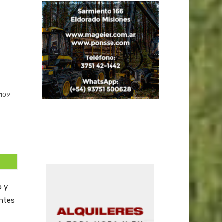
109
o y
entes