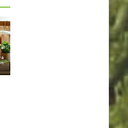
S
 al
rá
en