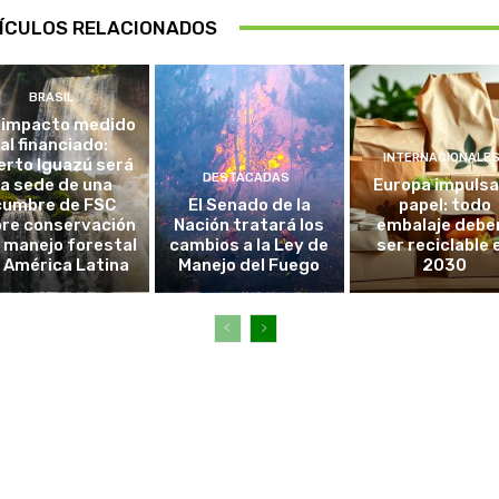
ÍCULOS RELACIONADOS
BRASIL
 impacto medido
al financiado:
INTERNACIONALE
erto Iguazú será
DESTACADAS
la sede de una
Europa impulsa
cumbre de FSC
El Senado de la
papel: todo
re conservación
Nación tratará los
embalaje debe
l manejo forestal
cambios a la Ley de
ser reciclable 
 América Latina
Manejo del Fuego
2030