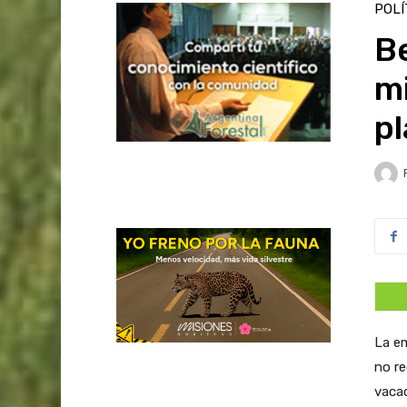
POLÍ
Be
mi
p
La em
no re
vacac