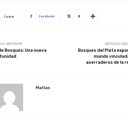
Facebook
X
Cuota
ULO ANTERIOR
ARTÍCULO SIG
de Bosques: Una nueva
Bosques del Plata expor
tunidad
mundo vinculad
aserraderos de la r
Matias