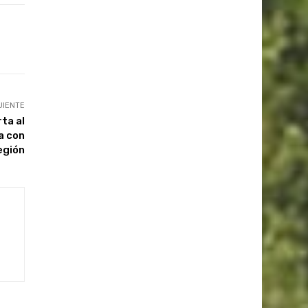
UIENTE
ta al
a con
egión