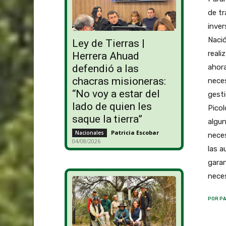
de tr
inver
Nació
Ley de Tierras |
reali
Herrera Ahuad
ahora
defendió a las
chacras misioneras:
neces
“No voy a estar del
gesti
lado de quien les
Picol
saque la tierra”
algun
Patricia Escobar
-
Nacionales
neces
04/08/2026
las a
garan
neces
POR PA