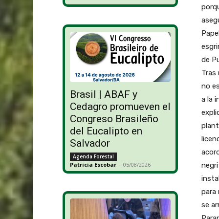
porqu
asegu
Papel
esgri
de Pu
Tras 
no es
Brasil | ABAF y
a la 
Cedagro promueven el
expli
Congreso Brasileño
plant
del Eucalipto en
licen
Salvador
acord
Agenda Forestal
negri
Patricia Escobar
-
05/08/2026
insta
para 
se ar
Paran