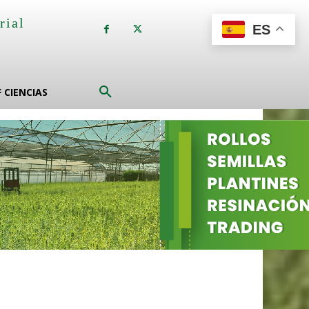
rial
ES
a
F CIENCIAS