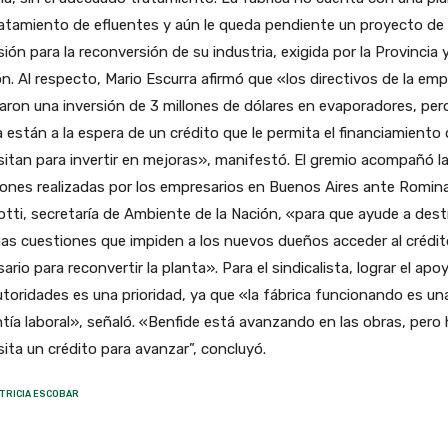
atamiento de efluentes y aún le queda pendiente un proyecto de
sión para la reconversión de su industria, exigida por la Provincia y
n. Al respecto, Mario Escurra afirmó que «los directivos de la em
zaron una inversión de 3 millones de dólares en evaporadores, per
 están a la espera de un crédito que le permita el financiamiento
itan para invertir en mejoras», manifestó. El gremio acompañó l
ones realizadas por los empresarios en Buenos Aires ante Romin
otti, secretaría de Ambiente de la Nación, «para que ayude a dest
as cuestiones que impiden a los nuevos dueños acceder al crédit
ario para reconvertir la planta». Para el sindicalista, lograr el apo
utoridades es una prioridad, ya que «la fábrica funcionando es un
tía laboral», señaló. «Benfide está avanzando en las obras, pero
ita un crédito para avanzar”, concluyó.
TRICIA ESCOBAR