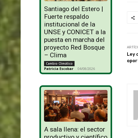
Santiago del Estero |
Fuerte respaldo
institucional de la
UNSE y CONICET a la
puesta en marcha del
proyecto Red Bosque
ARTÍC
Ley 
– Clima
opor
Cambio Climático
Patricia Escobar
-
04/08/2026
A sala llena: el sector
productivo y científico