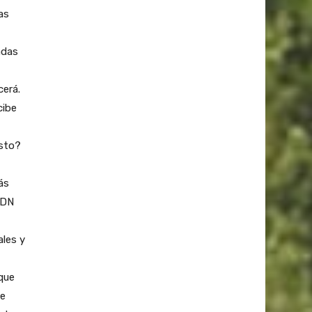
as
adas
cerá.
cibe
esto?
ás
ADN
ales y
que
de