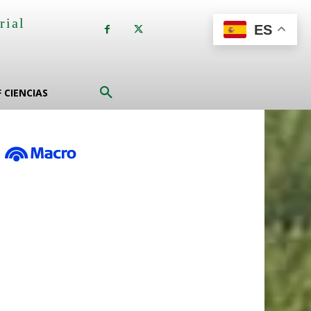
rial
ES
a
F CIENCIAS