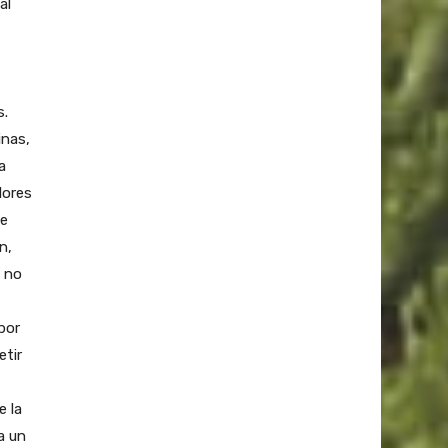
al
s.
inas,
a
lores
se
n,
, no
por
etir
e la
a un