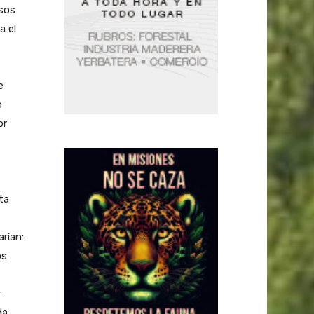
esos
a el
e
o
or
ta
rían:
os
r
da