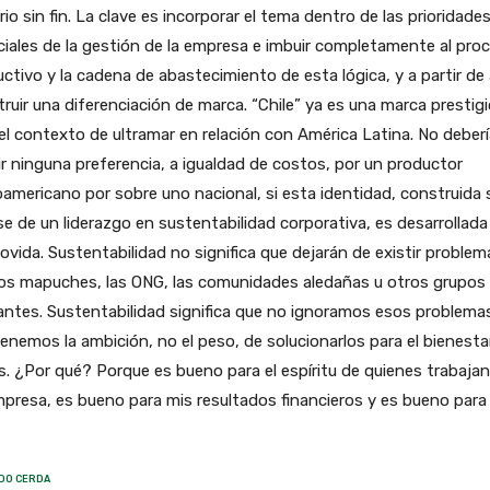
rio sin fin. La clave es incorporar el tema dentro de las prioridade
iales de la gestión de la empresa e imbuir completamente al pro
ctivo y la cadena de abastecimiento de esta lógica, y a partir de 
ruir una diferenciación de marca. “Chile” ya es una marca prestig
el contexto de ultramar en relación con América Latina. No deberí
ir ninguna preferencia, a igualdad de costos, por un productor
oamericano por sobre uno nacional, si esta identidad, construida
se de un liderazgo en sustentabilidad corporativa, es desarrollada
vida. Sustentabilidad no significa que dejarán de existir problem
los mapuches, las ONG, las comunidades aledañas u otros grupos
antes. Sustentabilidad significa que no ignoramos esos problema
enemos la ambición, no el peso, de solucionarlos para el bienesta
. ¿Por qué? Porque es bueno para el espíritu de quienes trabajan
presa, es bueno para mis resultados financieros y es bueno para 
DO CERDA