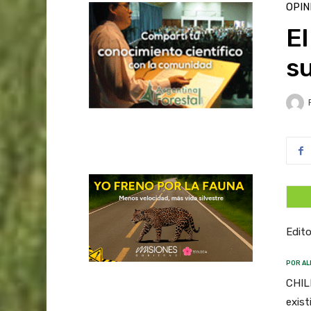
OPIN
El
su
Edito
POR AL
CHILE
exist