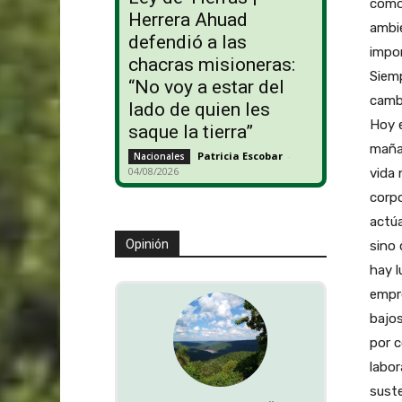
cómo 
Herrera Ahuad
ambie
defendió a las
impor
chacras misioneras:
Siem
“No voy a estar del
camb
lado de quien les
Hoy e
saque la tierra”
mañan
Patricia Escobar
-
Nacionales
04/08/2026
vida 
corpo
actú
Opinión
sino 
hay l
empre
bajos
por c
labor
suste