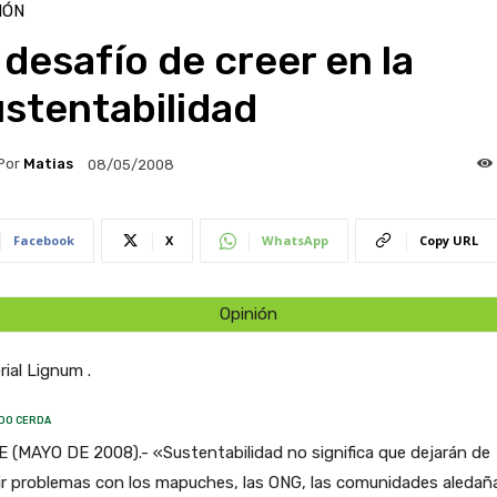
IÓN
 desafío de creer en la
stentabilidad
Por
Matias
08/05/2008
Facebook
X
WhatsApp
Copy URL
Opinión
rial Lignum .
DO CERDA
 (MAYO DE 2008).- «Sustentabilidad no significa que dejarán de
ir problemas con los mapuches, las ONG, las comunidades aledañ