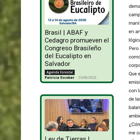
deman
campa
mani
en an
Brasil | ABAF y
Cedagro promueven el
lógic
Congreso Brasileño
Pero 
del Eucalipto en
como 
Salvador
corpo
Agenda Forestal
Que e
Patricia Escobar
-
05/08/2026
emisi
con l
de la
balan
ambie
¿Cómo
me ca
Ley de Tierras |