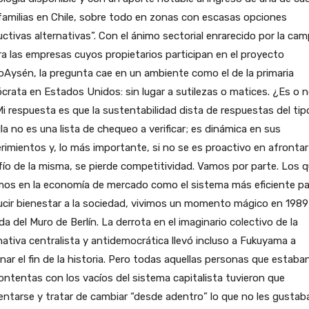
familias en Chile, sobre todo en zonas con escasas opciones
ctivas alternativas”. Con el ánimo sectorial enrarecido por la ca
a las empresas cuyos propietarios participan en el proyecto
Aysén, la pregunta cae en un ambiente como el de la primaria
rata en Estados Unidos: sin lugar a sutilezas o matices. ¿Es o 
i respuesta es que la sustentabilidad dista de respuestas del tipo
lla no es una lista de chequeo a verificar; es dinámica en sus
rimientos y, lo más importante, si no se es proactivo en afrontar
ío de la misma, se pierde competitividad. Vamos por parte. Los 
mos en la economía de mercado como el sistema más eficiente pa
cir bienestar a la sociedad, vivimos un momento mágico en 1989
ída del Muro de Berlín. La derrota en el imaginario colectivo de la
nativa centralista y antidemocrática llevó incluso a Fukuyama a
nar el fin de la historia. Pero todas aquellas personas que estaba
ntentas con los vacíos del sistema capitalista tuvieron que
entarse y tratar de cambiar “desde adentro” lo que no les gustab