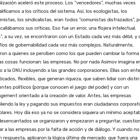
lización aceleró este proceso. Los “vencedores”, muchas veces
lificamos a los críticos del sistema. Así, los ecologistas, los
enistas, los sindicalistas, eran todos “comunistas disfrazados”, p
callábamos sus críticas. Eso fue un error, una flojera intelectual.
s”, a su vez, se encontraron con un Estado cada vez más débil, y
fíos de gobernabilidad cada vez más complejos. Naturalmente,
ron a quienes se perciben como los que pueden cambiar la forma
as cosas funcionan: las empresas. No por nada Asimov imagina en
o a la ONU incluyendo a las grandes corporaciones. Ellas son ent
ticados, flexibles, que generan riqueza, que saben lidiar con disti
ntes políticos (porque conocen el juego del poder) y con un
ement orientado a la creación de valor. Antes, las empresas
liendo la ley y pagando sus impuestos eran ciudadanos corporat
lares. Hoy día eso ya no se considera siquiera un mínimo aceptab
desencantados se organizaron y empezaron a preguntar, cuestion
car a las empresas por la falta de acción y de diálogo. Y cuando no
n respuesta, aplicaron la lógica última de mercado: que fuera una