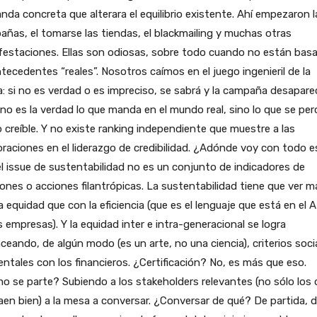
da concreta que alterara el equilibrio existente. Ahí empezaron l
ñas, el tomarse las tiendas, el blackmailing y muchas otras
festaciones. Ellas son odiosas, sobre todo cuando no están bas
tecedentes “reales”. Nosotros caímos en el juego ingenieril de la
a: si no es verdad o es impreciso, se sabrá y la campaña desapare
no es la verdad lo que manda en el mundo real, sino lo que se per
creíble. Y no existe ranking independiente que muestre a las
raciones en el liderazgo de credibilidad. ¿Adónde voy con todo 
l issue de sustentabilidad no es un conjunto de indicadores de
ones o acciones filantrópicas. La sustentabilidad tiene que ver m
a equidad que con la eficiencia (que es el lenguaje que está en el 
s empresas). Y la equidad inter e intra-generacional se logra
ceando, de algún modo (es un arte, no una ciencia), criterios soci
ntales con los financieros. ¿Certificación? No, es más que eso.
 se parte? Subiendo a los stakeholders relevantes (no sólo los 
en bien) a la mesa a conversar. ¿Conversar de qué? De partida, 