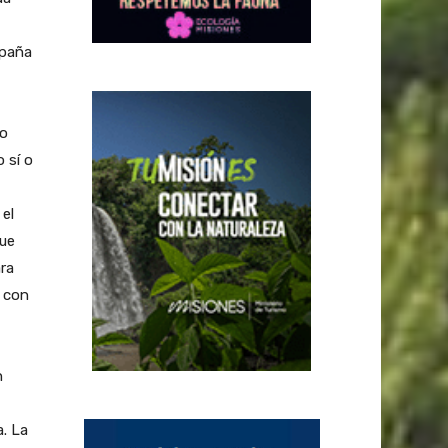
mpaña
no
 sí o
 el
que
ra
 con
n
a. La