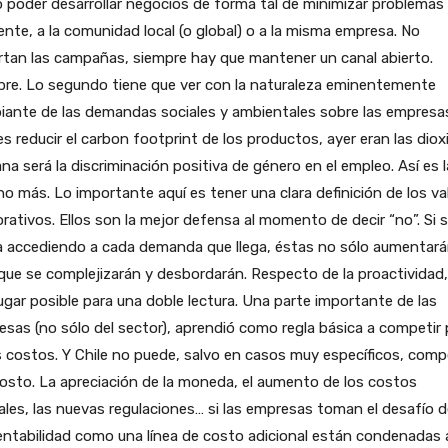
poder desarrollar negocios de forma tal de minimizar problemas 
nte, a la comunidad local (o global) o a la misma empresa. No
tan las campañas, siempre hay que mantener un canal abierto.
pre. Lo segundo tiene que ver con la naturaleza eminentemente
iante de las demandas sociales y ambientales sobre las empresa
s reducir el carbon footprint de los productos, ayer eran las diox
a será la discriminación positiva de género en el empleo. Así es l
no más. Lo importante aquí es tener una clara definición de los va
rativos. Ellos son la mejor defensa al momento de decir “no”. Si 
a accediendo a cada demanda que llega, éstas no sólo aumentará
que se complejizarán y desbordarán. Respecto de la proactividad
ugar posible para una doble lectura. Una parte importante de las
sas (no sólo del sector), aprendió como regla básica a competir 
 costos. Y Chile no puede, salvo en casos muy específicos, comp
osto. La apreciación de la moneda, el aumento de los costos
ales, las nuevas regulaciones… si las empresas toman el desafío d
ntabilidad como una línea de costo adicional están condenadas 