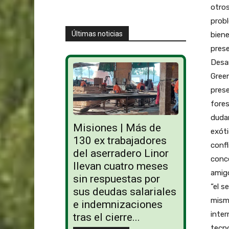
otros
probl
Últimas noticias
biene
prese
Desar
Green
prese
fores
dudar
Misiones | Más de
exóti
130 ex trabajadores
confl
del aserradero Linor
conce
llevan cuatro meses
amigo
sin respuestas por
“el s
sus deudas salariales
mismo
e indemnizaciones
inter
tras el cierre...
tecno