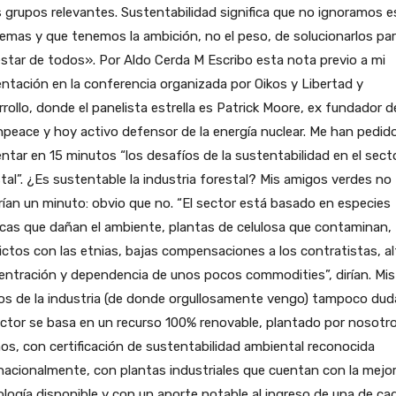
 grupos relevantes. Sustentabilidad significa que no ignoramos 
emas y que tenemos la ambición, no el peso, de solucionarlos par
star de todos». Por Aldo Cerda M Escribo esta nota previo a mi
ntación en la conferencia organizada por Oikos y Libertad y
rollo, donde el panelista estrella es Patrick Moore, ex fundador d
peace y hoy activo defensor de la energía nuclear. Me han pedid
ntar en 15 minutos “los desafíos de la sustentabilidad en el sect
tal”. ¿Es sustentable la industria forestal? Mis amigos verdes no
ían un minuto: obvio que no. “El sector está basado en especies
cas que dañan el ambiente, plantas de celulosa que contaminan,
ictos con las etnias, bajas compensaciones a los contratistas, al
ntración y dependencia de unos pocos commodities”, dirían. Mis
s de la industria (de donde orgullosamente vengo) tampoco duda
ector se basa en un recurso 100% renovable, plantado por nosotr
s, con certificación de sustentabilidad ambiental reconocida
nacionalmente, con plantas industriales que cuentan con la mejo
logía disponible y con un aporte notable al ingreso de una de ca