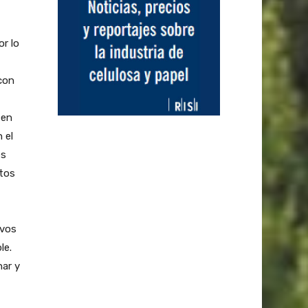
or lo
 con
 en
 el
es
ntos
ivos
le.
ar y