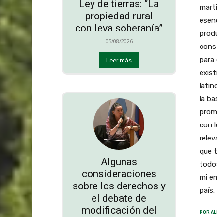
Ley de tierras: “La
marti
propiedad rural
esenc
conlleva soberanía”
produ
05/08/2026
const
para 
Leer más
exist
latin
la ba
promo
con 
relev
que t
Algunas
todos
consideraciones
mi em
sobre los derechos y
país.
el debate de
modificación del
POR AL