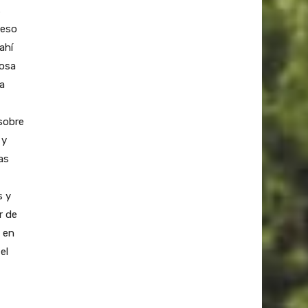
s
ceso
ahí
iosa
a
 sobre
 y
as
s y
r de
 en
el