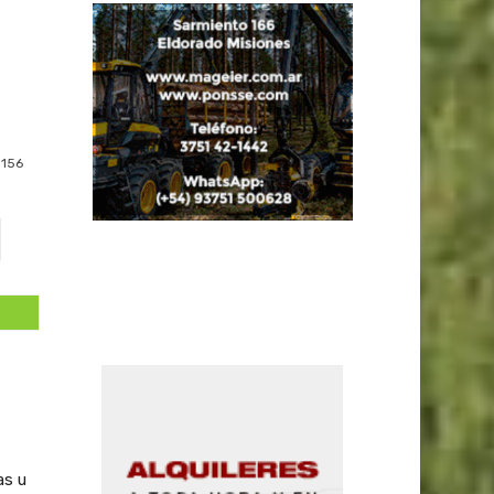
156
as u