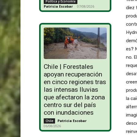
Política y Economía
Patricia Escobar
-
07/08/2026
diez 
produ
contr
Hydro
demóc
es? M
no. E
reque
Chile | Forestales
apoyan recuperación
desaf
en cinco regiones tras
cree
las intensas lluvias
produ
que afectaron la zona
la ca
centro sur del país
alter
con inundaciones
imagi
Patricia Escobar
-
Chile
desco
06/08/2026
reinv