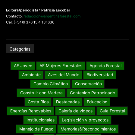
Editora/periodista : Patricia Escobar
Contacto:
redaccion@argentinaforestal.com
Cel: (+54)9 376 15 4 131636
Categorías
AF Joven
AF Mujeres Forestales
Agenda Forestal
Ambiente
Aves del Mundo
Biodiversidad
Cambio Climático
Conservación
Construir con Madera
Contenido Patrocinado
Costa Rica
Destacadas
Educación
Energías Renovables
Galería de videos
Guia Forestal
Institucionales
Legislación y proyectos
Manejo de Fuego
Memorias&Reconocimientos