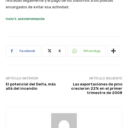
retiradas ilegalmente y el pago de los sobornos a los policías
encargados de evitar esa actividad.
FUENTE: AGROINFORMACIÓN
Facebook
X
WhatsApp
ARTÍCULO ANTERIOR
ARTÍCULO SIGUIENTE
El potencial del Delta, más
Las exportaciones de pino
allá del incendio
crecieron 22% en el primer
trimestre de 2008