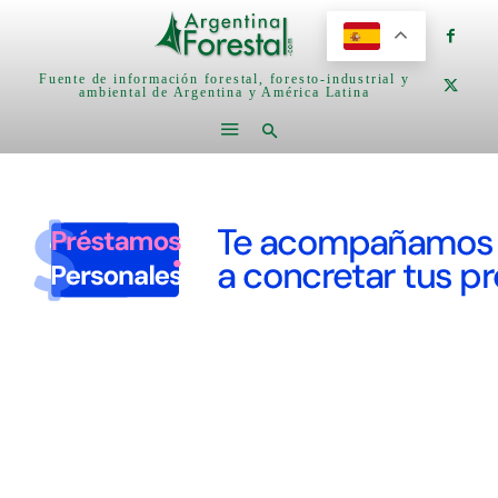
Fuente de información forestal, foresto-industrial y
ambiental de Argentina y América Latina