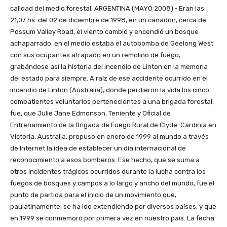
calidad del medio forestal.
ARGENTINA (MAYO 2008).- Eran las
21,07 hs. del 02 de diciembre de 1998, en un cañadón, cerca de
Possum Valley Road, el viento cambió y encendió un bosque
achaparrado, en el medio estaba el autobomba de Geelong West
con sus ocupantes atrapado en un remolino de fuego,
grabándose así la historia del incendio de Linton en la memoria
del estado para siempre. A raíz de ese accidente ocurrido en el
incendio de Linton (Australia), donde perdieron la vida los cinco
combatientes voluntarios pertenecientes a una brigada forestal,
fue, que Julie Jane Edmonson, Teniente y Oficial de
Entrenamiento de la Brigada de Fuego Rural de Clyde-Cardinia en
Victoria, Australia, propuso en enero de 1999 al mundo a través
de Internet la idea de establecer un día internacional de
reconocimiento a esos bomberos. Ese hecho, que se suma a
otros incidentes trágicos ocurridos durante la lucha contra los
fuegos de bosques y campos a lo largo y ancho del mundo, fue el
punto de partida para el inicio de un movimiento que,
paulatinamente, se ha ido extendiendo por diversos países, y que
en 1999 se conmemoró por primera vez en nuestro país. La fecha