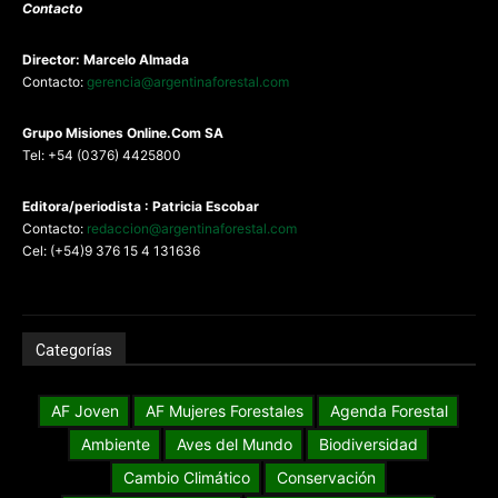
Contacto
Director: Marcelo Almada
Contacto:
gerencia@argentinaforestal.com
G
rupo Misiones
Online.Com
SA
Tel: +54 (0376) 4425800
Editora/periodista : Patricia Escobar
Contacto:
redaccion@argentinaforestal.com
Cel: (+54)9 376 15 4 131636
Categorías
AF Joven
AF Mujeres Forestales
Agenda Forestal
Ambiente
Aves del Mundo
Biodiversidad
Cambio Climático
Conservación