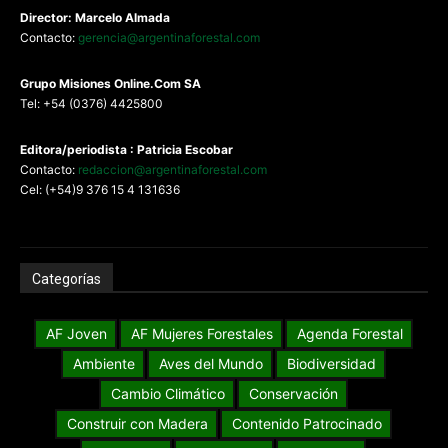
Director: Marcelo Almada
Contacto:
gerencia@argentinaforestal.com
G
rupo Misiones
Online.Com
SA
Tel: +54 (0376) 4425800
Editora/periodista : Patricia Escobar
Contacto:
redaccion@argentinaforestal.com
Cel: (+54)9 376 15 4 131636
Categorías
AF Joven
AF Mujeres Forestales
Agenda Forestal
Ambiente
Aves del Mundo
Biodiversidad
Cambio Climático
Conservación
Construir con Madera
Contenido Patrocinado