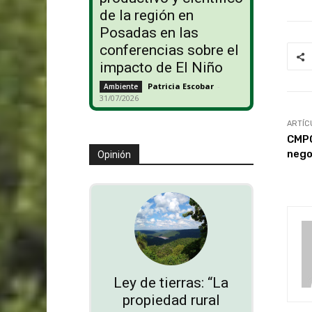
de la región en
Posadas en las
conferencias sobre el
impacto de El Niño
Patricia Escobar
-
Ambiente
31/07/2026
ARTÍC
CMPC
nego
Opinión
Ley de tierras: “La
propiedad rural