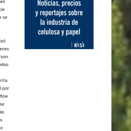
nes
cie
e se
izó
veces
 “son
ambio
enta
l por
icie
 se
ás
ás
mo