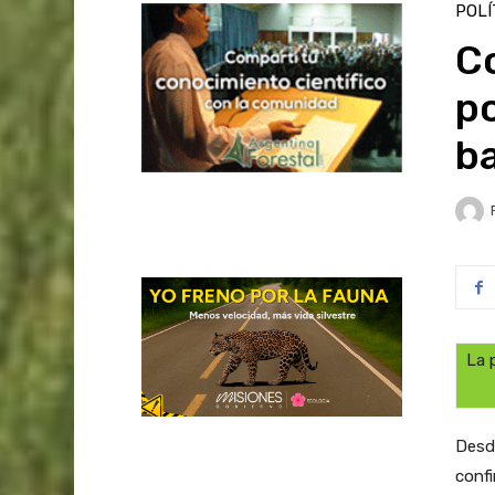
POLÍ
Co
po
ba
La 
Desde
confi