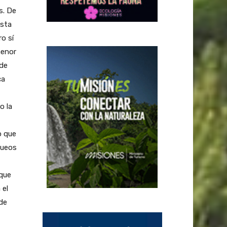
s. De
esta
o sí
menor
 de
ca
o la
o que
queos
 que
 el
 de