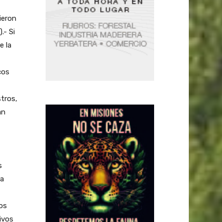
ieron
- Si
e la
cos
stros,
an
s
ra
los
ivos