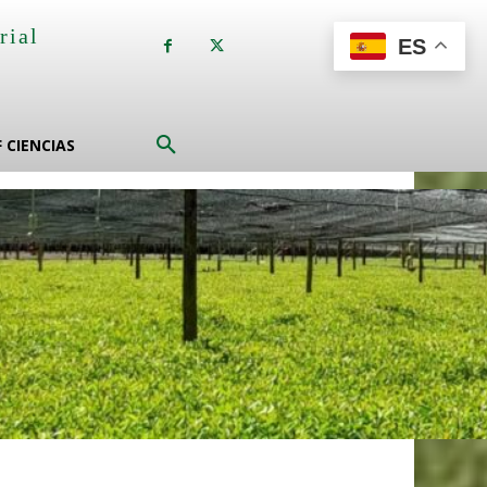
rial
ES
a
F CIENCIAS