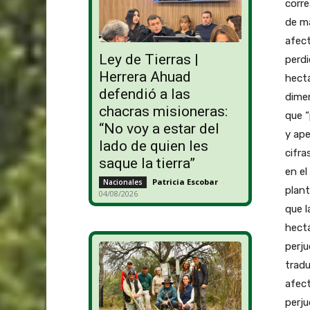
corre
de ma
afect
Ley de Tierras |
perdi
Herrera Ahuad
hectá
defendió a las
dimen
chacras misioneras:
que “
“No voy a estar del
y ape
lado de quien les
cifra
saque la tierra”
en el
Patricia Escobar
-
Nacionales
plant
04/08/2026
que l
hectá
perju
trad
afect
perju