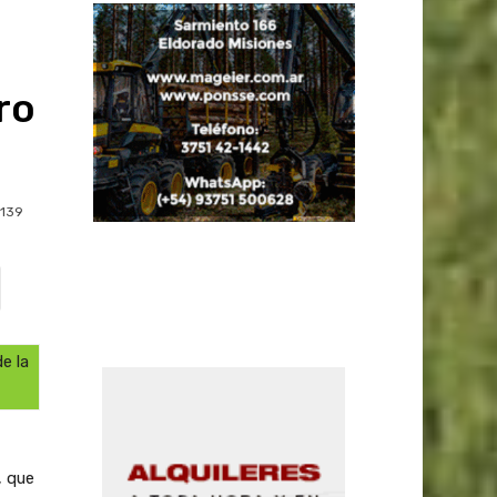
ro
139
e la
, que