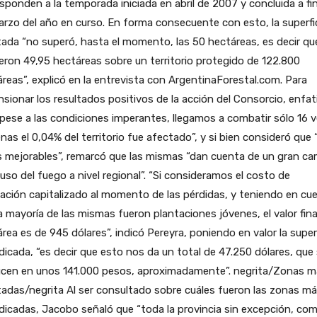
sponden a la temporada iniciada en abril de 2007 y concluida a fi
rzo del año en curso. En forma consecuente con esto, la superfi
ada “no superó, hasta el momento, las 50 hectáreas, es decir qu
eron 49,95 hectáreas sobre un territorio protegido de 122.800
reas”, explicó en la entrevista con ArgentinaForestal.com. Para
sionar los resultados positivos de la acción del Consorcio, enfat
pese a las condiciones imperantes, llegamos a combatir sólo 16 
nas el 0,04% del territorio fue afectado”, y si bien consideró que
s mejorables”, remarcó que las mismas “dan cuenta de un gran c
 uso del fuego a nivel regional”. “Si consideramos el costo de
ación capitalizado al momento de las pérdidas, y teniendo en cu
a mayoría de las mismas fueron plantaciones jóvenes, el valor fina
rea es de 945 dólares”, indicó Pereyra, poniendo en valor la superf
dicada, “es decir que esto nos da un total de 47.250 dólares, que
ucen en unos 141.000 pesos, aproximadamente”. negrita/Zonas m
adas/negrita Al ser consultado sobre cuáles fueron las zonas m
dicadas, Jacobo señaló que “toda la provincia sin excepción, co