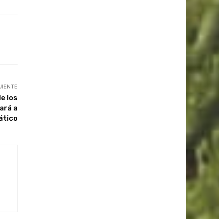
UIENTE
e los
ará a
ático