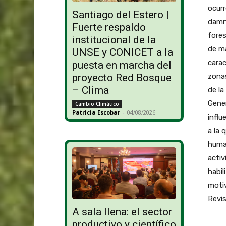
ocurr
Santiago del Estero |
damni
Fuerte respaldo
fores
institucional de la
de ma
UNSE y CONICET a la
carac
puesta en marcha del
zonas
proyecto Red Bosque
– Clima
de la
Gener
Cambio Climático
Patricia Escobar
-
04/08/2026
influ
a la 
human
activ
habil
motiv
Revi
A sala llena: el sector
productivo y científico