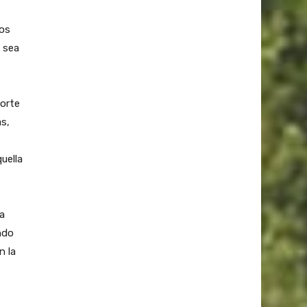
ios
 sea
norte
s,
uella
la
ndo
n la