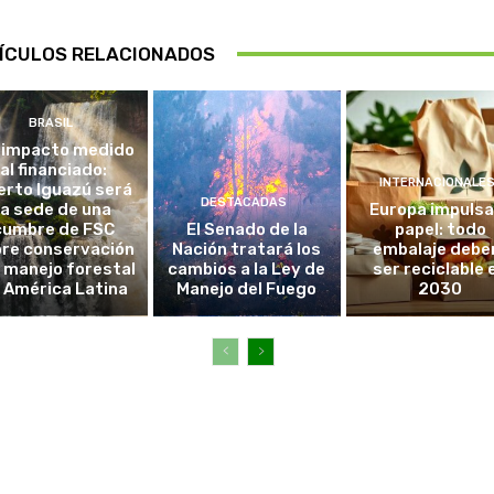
ÍCULOS RELACIONADOS
BRASIL
 impacto medido
al financiado:
INTERNACIONALE
erto Iguazú será
DESTACADAS
la sede de una
Europa impulsa
cumbre de FSC
El Senado de la
papel: todo
re conservación
Nación tratará los
embalaje debe
l manejo forestal
cambios a la Ley de
ser reciclable 
 América Latina
Manejo del Fuego
2030