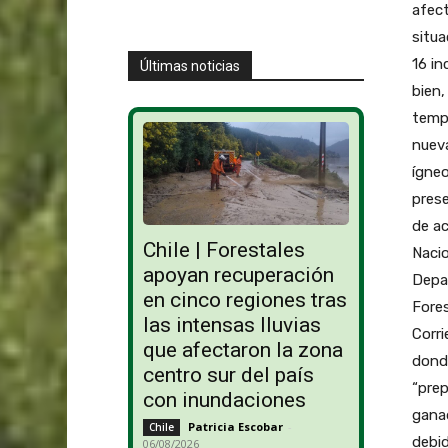
afec
situa
16 in
Últimas noticias
bien,
tempo
nuev
ígneo
prese
de ac
Chile | Forestales
Nacio
apoyan recuperación
Depa
en cinco regiones tras
Fores
las intensas lluvias
Corri
que afectaron la zona
dond
centro sur del país
“prep
con inundaciones
ganad
Patricia Escobar
-
Chile
debid
06/08/2026