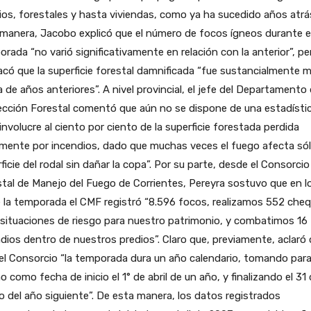
ios, forestales y hasta viviendas, como ya ha sucedido años atrá
 manera, Jacobo explicó que el número de focos ígneos durante 
rada “no varió significativamente en relación con la anterior”, per
có que la superficie forestal damnificada “fue sustancialmente 
a de años anteriores”. A nivel provincial, el jefe del Departamento
ección Forestal comentó que aún no se dispone de una estadísti
involucre al ciento por ciento de la superficie forestada perdida
mente por incendios, dado que muchas veces el fuego afecta sól
ficie del rodal sin dañar la copa”. Por su parte, desde el Consorcio
tal de Manejo del Fuego de Corrientes, Pereyra sostuvo que en l
 la temporada el CMF registró “8.596 focos, realizamos 552 che
situaciones de riesgo para nuestro patrimonio, y combatimos 16
dios dentro de nuestros predios”. Claro que, previamente, aclaró
el Consorcio “la temporada dura un año calendario, tomando para
 como fecha de inicio el 1° de abril de un año, y finalizando el 31
 del año siguiente”. De esta manera, los datos registrados