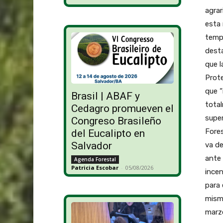
agrar
esta
tempo
desta
que l
Prot
que “
Brasil | ABAF y
total
Cedagro promueven el
super
Congreso Brasileño
Fores
del Eucalipto en
Salvador
va de
ante 
Agenda Forestal
Patricia Escobar
-
05/08/2026
incen
para 
mismo
marzo