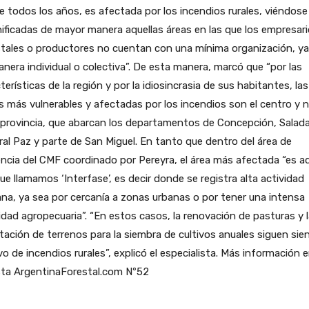
e todos los años, es afectada por los incendios rurales, viéndose
ficadas de mayor manera aquellas áreas en las que los empresar
tales o productores no cuentan con una mínima organización, ya
nera individual o colectiva”. De esta manera, marcó que “por las
terísticas de la región y por la idiosincrasia de sus habitantes, las
 más vulnerables y afectadas por los incendios son el centro y 
 provincia, que abarcan los departamentos de Concepción, Salada
al Paz y parte de San Miguel. En tanto que dentro del área de
encia del CMF coordinado por Pereyra, el área más afectada “es aq
que llamamos ‘Interfase’, es decir donde se registra alta actividad
a, ya sea por cercanía a zonas urbanas o por tener una intensa
idad agropecuaria”. “En estos casos, la renovación de pasturas y 
itación de terrenos para la siembra de cultivos anuales siguen sie
o de incendios rurales”, explicó el especialista. Más información e
sta ArgentinaForestal.com Nº52