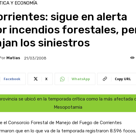
TICA Y ECONOMÍA
rrientes: sigue en alerta
r incendios forestales, pe
jan los siniestros
Por
Matias
21/03/2008
Facebook
X
WhatsApp
Copy URL
provincia se ubicó en la temporada crítica como la más afectada d
Mesopotamia
 el Consorcio Forestal de Manejo del Fuego de Corrientes
rmaron que en lo que va de la temporada registraron 8.596 focos