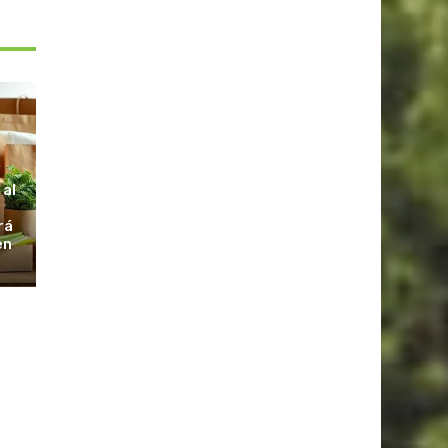
S
 al
rá
en