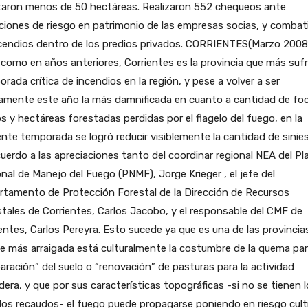
taron menos de 50 hectáreas. Realizaron 552 chequeos ante
ciones de riesgo en patrimonio de las empresas socias, y combat
cendios dentro de los predios privados.
CORRIENTES(Marzo 2008).
 como en años anteriores, Corrientes es la provincia que más sufr
rada crítica de incendios en la región, y pese a volver a ser
amente este año la más damnificada en cuanto a cantidad de fo
s y hectáreas forestadas perdidas por el flagelo del fuego, en la
nte temporada se logró reducir visiblemente la cantidad de sinie
uerdo a las apreciaciones tanto del coordinar regional NEA del Pl
nal de Manejo del Fuego (PNMF), Jorge Krieger , el jefe del
rtamento de Protección Forestal de la Dirección de Recursos
tales de Corrientes, Carlos Jacobo, y el responsable del CMF de
entes, Carlos Pereyra. Esto sucede ya que es una de las provincia
e más arraigada está culturalmente la costumbre de la quema pa
aración” del suelo o “renovación” de pasturas para la actividad
era, y que por sus características topográficas -si no se tienen 
os recaudos- el fuego puede propagarse poniendo en riesgo cult