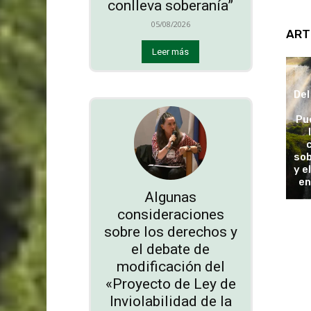
conlleva soberanía”
05/08/2026
ART
Leer más
Del
Pu
sob
y e
en
Algunas
consideraciones
sobre los derechos y
el debate de
modificación del
«Proyecto de Ley de
Inviolabilidad de la