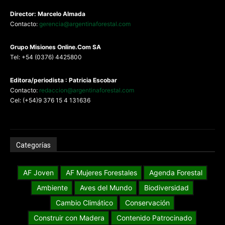
Director: Marcelo Almada
Contacto:
gerencia@argentinaforestal.com
G
rupo Misiones
Online.Com
SA
Tel: +54 (0376) 4425800
Editora/periodista : Patricia Escobar
Contacto:
redaccion@argentinaforestal.com
Cel: (+54)9 376 15 4 131636
Categorías
AF Joven
AF Mujeres Forestales
Agenda Forestal
Ambiente
Aves del Mundo
Biodiversidad
Cambio Climático
Conservación
Construir con Madera
Contenido Patrocinado