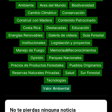
Ambiente
Aves del Mundo
Biodiversidad
Cambio Climático
Conservación
Construir con Madera
Contenido Patrocinado
Costa Rica
Destacadas
Educación
Energías Renovables
Galería de videos
Guia Forestal
Institucionales
Legislación y proyectos
Manejo de Fuego
Memorias&Reconocimientos
Opinión
Parques Nacionales
Precios de Productos Forestales
Pueblos Originarios
Reservas Naturales Privadas
Salud
Sur Forestal
Tecnologías
Valor Ambiental
No te pierdas ninguna noticia