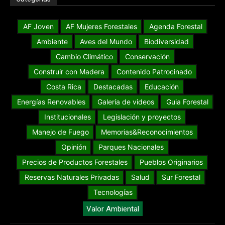
AF Joven
AF Mujeres Forestales
Agenda Forestal
Ambiente
Aves del Mundo
Biodiversidad
Cambio Climático
Conservación
Construir con Madera
Contenido Patrocinado
Costa Rica
Destacadas
Educación
Energías Renovables
Galería de videos
Guia Forestal
Institucionales
Legislación y proyectos
Manejo de Fuego
Memorias&Reconocimientos
Opinión
Parques Nacionales
Precios de Productos Forestales
Pueblos Originarios
Reservas Naturales Privadas
Salud
Sur Forestal
Tecnologías
Valor Ambiental