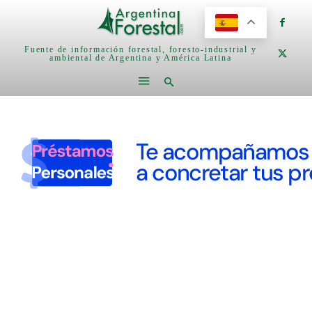
Fuente de información forestal, foresto-industrial y
ambiental de Argentina y América Latina