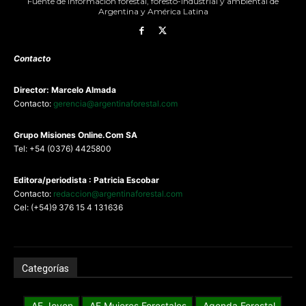
Fuente de información forestal, foresto-industrial y ambiental de
Argentina y América Latina
Contacto
Director: Marcelo Almada
Contacto:
gerencia@argentinaforestal.com
G
rupo Misiones
Online.Com
SA
Tel: +54 (0376) 4425800
Editora/periodista : Patricia Escobar
Contacto:
redaccion@argentinaforestal.com
Cel: (+54)9 376 15 4 131636
Categorías
AF Joven
AF Mujeres Forestales
Agenda Forestal