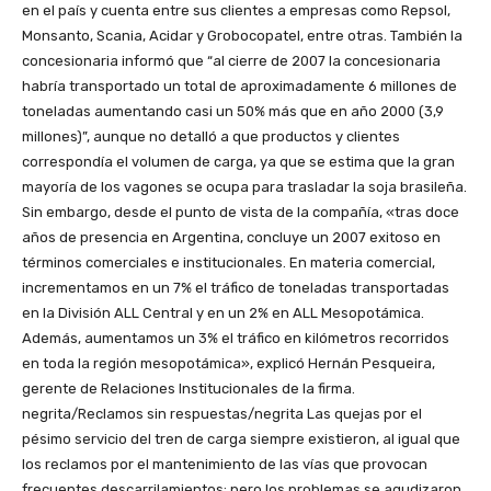
en el país y cuenta entre sus clientes a empresas como Repsol,
Monsanto, Scania, Acidar y Grobocopatel, entre otras. También la
concesionaria informó que “al cierre de 2007 la concesionaria
habría transportado un total de aproximadamente 6 millones de
toneladas aumentando casi un 50% más que en año 2000 (3,9
millones)”, aunque no detalló a que productos y clientes
correspondía el volumen de carga, ya que se estima que la gran
mayoría de los vagones se ocupa para trasladar la soja brasileña.
Sin embargo, desde el punto de vista de la compañía, «tras doce
años de presencia en Argentina, concluye un 2007 exitoso en
términos comerciales e institucionales. En materia comercial,
incrementamos en un 7% el tráfico de toneladas transportadas
en la División ALL Central y en un 2% en ALL Mesopotámica.
Además, aumentamos un 3% el tráfico en kilómetros recorridos
en toda la región mesopotámica», explicó Hernán Pesqueira,
gerente de Relaciones Institucionales de la firma.
negrita/Reclamos sin respuestas/negrita Las quejas por el
pésimo servicio del tren de carga siempre existieron, al igual que
los reclamos por el mantenimiento de las vías que provocan
frecuentes descarrilamientos; pero los problemas se agudizaron