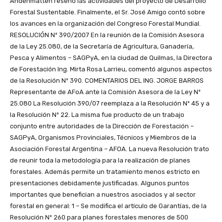
Andenmatten reseñó las actividades del proyecto de Desarrollo
Forestal Sustentable. Finalmente, el Sr. José Amigo contó sobre
los avances en la organización del Congreso Forestal Mundial.
RESOLUCIÓN Nº 390/2007 En la reunión de la Comisión Asesora
de la Ley 25.080, de la Secretaría de Agricultura, Ganadería,
Pesca y Alimentos – SAGPyA, en la ciudad de Quilmas, la Directora
de Forestación Ing. Mirta Rosa Larrieu, comentó algunos aspectos
de la Resolución Nº 390. COMENTARIOS DEL ING. JORGE BARROS
Representante de AFoA ante la Comisión Asesora de la Ley Nº
25.080 La Resolución 390/07 reemplaza a la Resolución Nº 45 y a
la Resolución Nº 22. La misma fue producto de un trabajo
conjunto entre autoridades de la Dirección de Forestación –
SAGPyA, Organismos Provinciales, Técnicos y Miembros de la
Asociación Forestal Argentina – AFOA. La nueva Resolución trato
de reunir toda la metodología para la realización de planes
forestales. Además permite un tratamiento menos estricto en
presentaciones debidamente justificadas. Algunos puntos
importantes que benefician a nuestros asociados y al sector
forestal en general: 1 – Se modifica el artículo de Garantías, de la
Resolución Nº 260 para planes forestales menores de 500