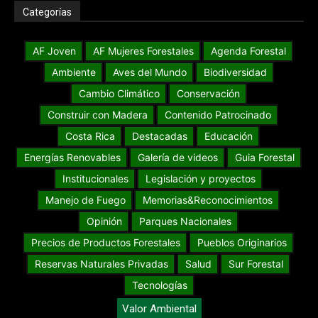
Categorías
AF Joven
AF Mujeres Forestales
Agenda Forestal
Ambiente
Aves del Mundo
Biodiversidad
Cambio Climático
Conservación
Construir con Madera
Contenido Patrocinado
Costa Rica
Destacadas
Educación
Energías Renovables
Galería de videos
Guia Forestal
Institucionales
Legislación y proyectos
Manejo de Fuego
Memorias&Reconocimientos
Opinión
Parques Nacionales
Precios de Productos Forestales
Pueblos Originarios
Reservas Naturales Privadas
Salud
Sur Forestal
Tecnologías
Valor Ambiental