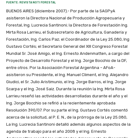
FUENTE: REVISTA NOTI FORESTAL
BUENOS AIRES (diciembre 2007).- Por parte de la SAGPyA
asistieron la Directora Nacional de Producción Agropecuaria y
Forestal, Ing. Lucrecia Santinoni; la Directora de Forestación Ing.
Mirta Rosa Larrieu, el Subsecretario de Agricultura, Ganadería y
Forestación, Ing. Carlos Paz; el Coordinador de la Ley 25.080, Ing
Gustavo Cortés; el Secretario General del XIII Congreso Forestal
Mundial Sr. José Amigo, el Ing. Ernesto Andenmatten, a cargo del
Proyecto de Desarrollo Forestal y el Ing. Jorge Bocchio de la DF,
entre otros. Por la Asociación Forestal Argentina – AFoA-
asistieron su Presidente, el Ing. Manuel Climent, el Ing. Alejandro
Giudici, el Sr. Julio Aristimunio, el Ing. Jorge Barros, el Ing. Jorge
Scarpa y el Ing. José Saiz. Durante la reunión la Ing. Mirta Rosa
Larrieu reseñó las actividades desarrolladas durante el año y el
Ing. Jorge Bocchio se refirió a la recientemente aprobada
Resolución 390/07. Por su parte el Ing. Gustavo Cortés comentó
acerca de la solicitud, al P. E. N., de la prórroga de la Ley 25.080,
La Ing. Lucrecia Santinoni detalló además algunos aspectos de la
agenda de trabajo para el año 2008 y el Ing. Ernesto