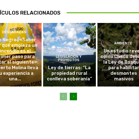
ÍCULOS RELACIONADOS
DESTACADAS
o Negro | «Saber
AMBIENTE
r qué empieza un
incendio es el
Un estudio rev
rimer paso para
cómo Chaco debi
LEGISLACIÓN Y
PROYECTOS
tar el siguiente»:
la Ley de Bosq
erto Molina lleva
Ley de tierras: “La
para habilita
u experiencia a
propiedad rural
desmontes
una...
conlleva soberanía”
masivos