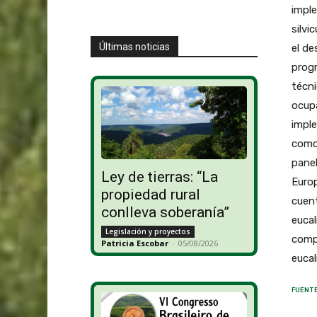
imple
silvi
Últimas noticias
el de
prog
técni
ocup
imple
como 
pane
Ley de tierras: “La
Europ
propiedad rural
cuen
conlleva soberanía”
eucal
Legislación y proyectos
comp
Patricia Escobar
-
05/08/2026
eucal
FUENTE