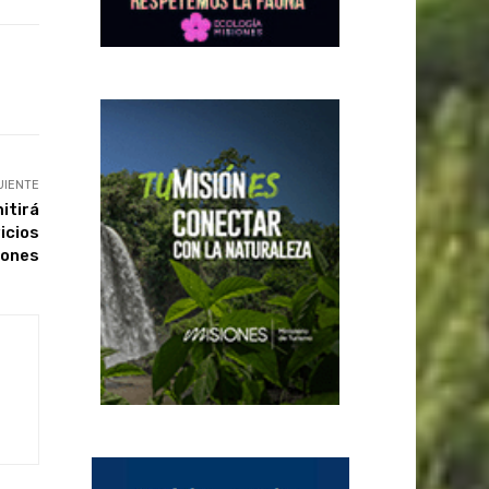
UIENTE
itirá
icios
iones