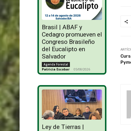
Brasil | ABAF y
Cedagro promueven el
Congreso Brasileño
del Eucalipto en
ARTÍC
Salvador
Curs
Pyme
Agenda Forestal
Patricia Escobar
-
05/08/2026
Ley de Tierras |