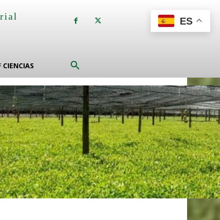
rial
ES
a
F CIENCIAS