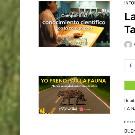
INFO
L
T
Recib
LA N
FUENTE
BUEN