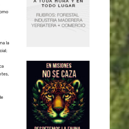
s
 como
na la
ial;
ca
ntes,
de