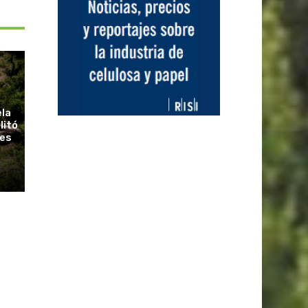
ela
litó
ues
r