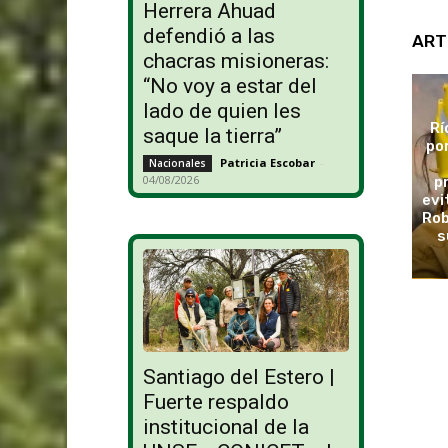
Herrera Ahuad
defendió a las
ART
chacras misioneras:
“No voy a estar del
lado de quien les
Rí
saque la tierra”
po
Patricia Escobar
-
Nacionales
04/08/2026
p
evi
Rob
s
Santiago del Estero |
Fuerte respaldo
institucional de la