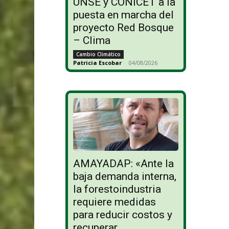
UNSE y CONICET a la
puesta en marcha del
proyecto Red Bosque
– Clima
Cambio Climático
Patricia Escobar
-
04/08/2026
AMAYADAP: «Ante la
baja demanda interna,
la forestoindustria
requiere medidas
para reducir costos y
recuperar