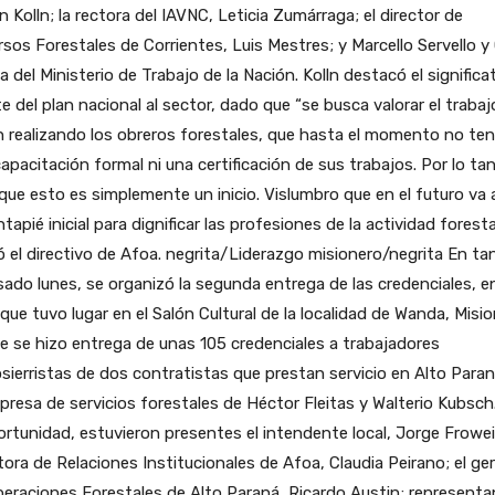
 Kolln; la rectora del IAVNC, Leticia Zumárraga; el director de
sos Forestales de Corrientes, Luis Mestres; y Marcello Servello 
a del Ministerio de Trabajo de la Nación. Kolln destacó el significa
e del plan nacional al sector, dado que “se busca valorar el traba
 realizando los obreros forestales, que hasta el momento no ten
apacitación formal ni una certificación de sus trabajos. Por lo ta
que esto es simplemente un inicio. Vislumbro que en el futuro va 
ntapié inicial para dignificar las profesiones de la actividad foresta
ó el directivo de Afoa. negrita/Liderazgo misionero/negrita En ta
sado lunes, se organizó la segunda entrega de las credenciales, e
que tuvo lugar en el Salón Cultural de la localidad de Wanda, Misio
 se hizo entrega de unas 105 credenciales a trabajadores
ierristas de dos contratistas que prestan servicio en Alto Paran
presa de servicios forestales de Héctor Fleitas y Walterio Kubsch
ortunidad, estuvieron presentes el intendente local, Jorge Frowei
tora de Relaciones Institucionales de Afoa, Claudia Peirano; el ge
eraciones Forestales de Alto Paraná, Ricardo Austin; represent