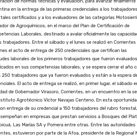
ración de normas técnicas y evaluación, para avanzar finalmente 
tina en la entrega de las primeras credenciales a los trabajadore
tales certificados y a los evaluadores de las categorías Motosierr
ador de Agroquímicos, en el marco del Plan de Certificación de
tencias Laborales, destinado a avalar oficialmente las capacid
s trabajadores. Entre el sábado y el lunes se realizó en Corrientes
nes el acto de entrega de 250 credenciales que certifican las
udes laborales de los primeros trabajadores que fueron evaluados
ficados en sus competencias laborales, y se espera cerrar el año 
 250 trabajadores que ya fueron evaluados y están a la espera d
nciales. El acto de entrega se realizó, en primer lugar, el sábado e
idad de Gobernador Virasoro, Corrientes, en un encuentro en la s
nstituto Agrotécnico Víctor Navajas Centeno. En esta oportunid
ron entrega de su credencial a 150 trabajadores del rubro forestal
esempeñan en empresas que prestan servicios a Bosques del Plat
icuá, Las Marías SA y Pomera entre otras. Entre las autoridades
ntes, estuvieron por parte de la Afoa, presidente de la Regional 