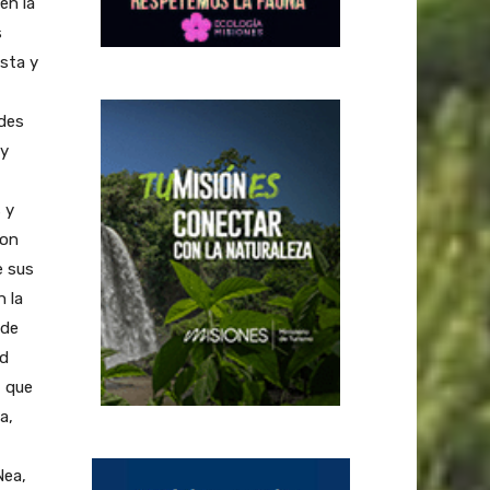
en la
s
ista y
ades
 y
 y
con
e sus
n la
ede
ad
, que
a,
Nea,