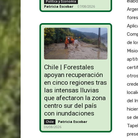
elabo
Política y Economía
Patricia Escobar
-
07/08/2026
Argen
fores
Aplic
Compe
de lo
Misio
aptit
Chile | Forestales
certi
apoyan recuperación
otros
en cinco regiones tras
crede
las intensas lluvias
local
que afectaron la zona
del I
centro sur del país
hicie
con inundaciones
se d
Patricia Escobar
-
Chile
Tapeb
06/08/2026
prese