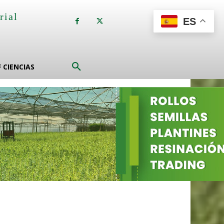
rial
ES
a
F CIENCIAS