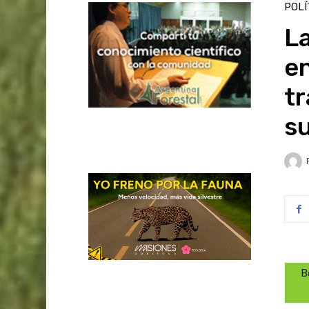
POLÍ
La
en
tr
s
B