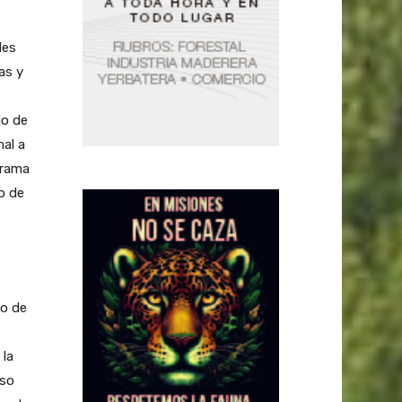
les
as y
jo de
al a
grama
o de
io de
 la
eso