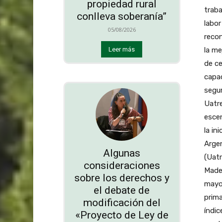
propiedad rural
traba
conlleva soberanía”
labor
05/08/2026
recon
la me
Leer más
de ce
capac
segur
Uatre
escen
la in
Argen
Algunas
(Uatr
consideraciones
Mader
sobre los derechos y
mayor
el debate de
prima
modificación del
índic
«Proyecto de Ley de