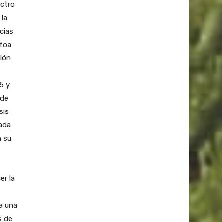
ectro
 la
cias
Afoa
ción
5 y
 de
sis
cada
n su
er la
da una
s de