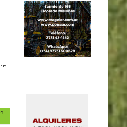
112
on