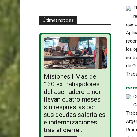
E
r
Últimas noticias
que c
Aplic
recon
los o
su tr
de Ce
Traba
Misiones | Más de
130 ex trabajadores
POR PA
del aserradero Linor
C
llevan cuatro meses
C
sin respuestas por
Traba
sus deudas salariales
Argen
e indemnizaciones
tras el cierre...
Ritim