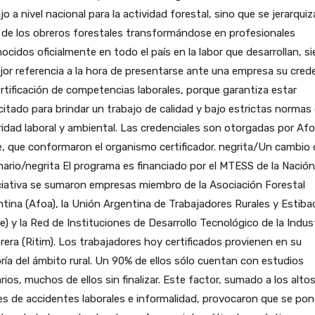
jo a nivel nacional para la actividad forestal, sino que se jerarquiz
 de los obreros forestales transformándose en profesionales
ocidos oficialmente en todo el país en la labor que desarrollan, s
jor referencia a la hora de presentarse ante una empresa su crede
rtificación de competencias laborales, porque garantiza estar
itado para brindar un trabajo de calidad y bajo estrictas normas
idad laboral y ambiental. Las credenciales son otorgadas por Af
, que conformaron el organismo certificador. negrita/Un cambio 
ario/negrita El programa es financiado por el MTESS de la Nación
iciativa se sumaron empresas miembro de la Asociación Forestal
tina (Afoa), la Unión Argentina de Trabajadores Rurales y Estiba
e) y la Red de Instituciones de Desarrollo Tecnológico de la Indus
era (Ritim). Los trabajadores hoy certificados provienen en su
ía del ámbito rural. Un 90% de ellos sólo cuentan con estudios
rios, muchos de ellos sin finalizar. Este factor, sumado a los alto
es de accidentes laborales e informalidad, provocaron que se po