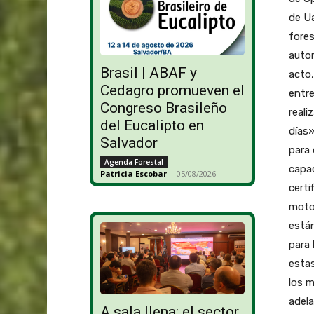
de Ua
fores
autor
Brasil | ABAF y
acto
Cedagro promueven el
entre
Congreso Brasileño
reali
del Eucalipto en
días»
Salvador
para 
Agenda Forestal
capac
Patricia Escobar
-
05/08/2026
certi
motos
están
para 
estas
los m
adel
A sala llena: el sector