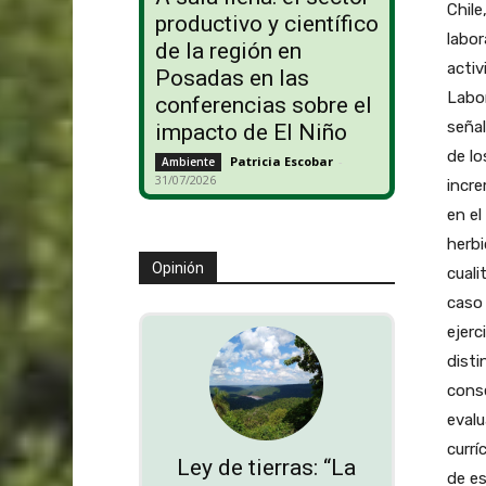
Chile
productivo y científico
labor
de la región en
activ
Posadas en las
Labor
conferencias sobre el
señal
impacto de El Niño
de lo
Patricia Escobar
-
Ambiente
31/07/2026
incre
en el
herbi
Opinión
cuali
caso
ejerc
disti
conse
evalu
currí
Ley de tierras: “La
de es