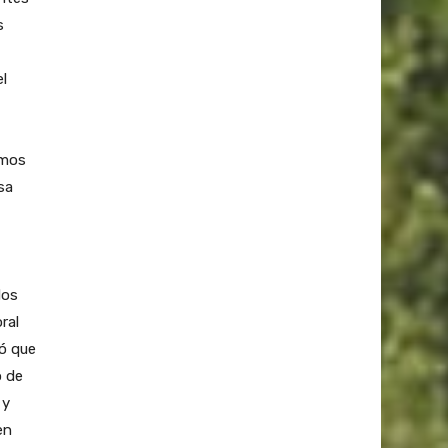
s
l
imos
sa
dos
ral
có que
o de
 y
en