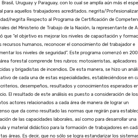
, Brasil, Uruguay y Paraguay, con lo cual se amplía aún más el esp
al para aquellos trabajadores acreditados. negrita/Profesionalizar
idad/negrita Respecto al Programa de Certificación de Competen
ales del Ministerio de Trabajo de la Nación, la representante de 
ó que “el objetivo es mejorar los niveles de capacitación y forma
s recursos humanos, reconocer el conocimiento del trabajador e
mentar los niveles de seguridad”. Este programa comenzó en 200
 área forestal comprende tres rubros: motosierristas, aplicadores
cidas y brigadistas de incendios. De esta manera, se hizo un análi
tativo de cada una de estas especialidades, estableciéndose en 
 criterios, desempeños, resultados y conocimientos esperados e
icio. El resultado de este análisis es puesto a consideración de los
ntos actores relacionados a cada área de manera de lograr un
nso que da como resultado las normas que regirán para establec
ación de las capacidades laborales, así como para desarrollar una
cula y material didáctico para la formación de trabajadores en ca
tas áreas. Es decir, que no sólo se logra estandarizar los sistema