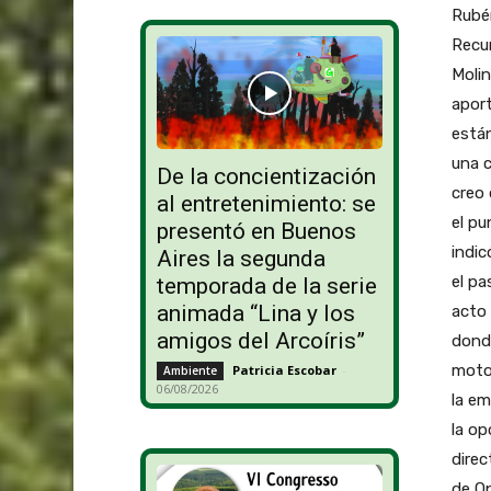
Rubén
Recur
Molin
aport
están
una c
De la concientización
creo 
al entretenimiento: se
el pu
presentó en Buenos
indic
Aires la segunda
el pa
temporada de la serie
animada “Lina y los
acto 
amigos del Arcoíris”
donde
motos
Patricia Escobar
-
Ambiente
06/08/2026
la em
la op
direc
de Op