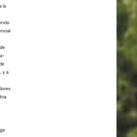
a la
iendo
ncial
 de
oa-
de
, y a
dores
tria
s
nga