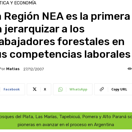
TICA Y ECONOMÍA
 Región NEA es la primera
 jerarquizar a los
abajadores forestales en
us competencias laborales
Por
Matias
27/12/2007
Facebook
X
WhatsApp
Copy URL
osques del Plata, Las Marías, Tapebicuá, Pomera y Alto Paraná s
pioneras en avanzar en el proceso en Argentina