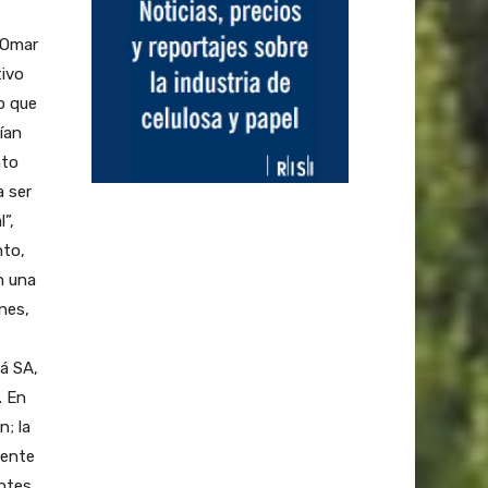
y Omar
tivo
jo que
ían
nto
a ser
l”,
nto,
n una
nes,
á SA,
. En
n; la
rente
antes