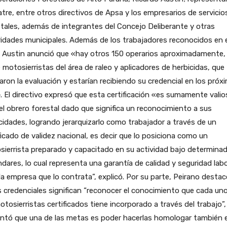
tre, entre otros directivos de Apsa y los empresarios de servicio
tales, además de integrantes del Concejo Deliberante y otras
idades municipales. Además de los trabajadores reconocidos en e
, Austin anunció que «hay otros 150 operarios aproximadamente,
 motosierristas del área de raleo y aplicadores de herbicidas, que
zaron la evaluación y estarían recibiendo su credencial en los próx
. El directivo expresó que esta certificación «es sumamente valio
el obrero forestal dado que significa un reconocimiento a sus
idades, logrando jerarquizarlo como trabajador a través de un
ficado de validez nacional, es decir que lo posiciona como un
ierrista preparado y capacitado en su actividad bajo determina
dares, lo cual representa una garantía de calidad y seguridad labo
la empresa que lo contrata”, explicó. Por su parte, Peirano desta
 credenciales significan “reconocer el conocimiento que cada un
otosierristas certificados tiene incorporado a través del trabajo”,
antó que una de las metas es poder hacerlas homologar también 