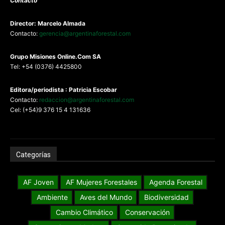
Contacto
Director: Marcelo Almada
Contacto:
gerencia@argentinaforestal.com
G
rupo Misiones
Online.Com
SA
Tel: +54 (0376) 4425800
Editora/periodista : Patricia Escobar
Contacto:
redaccion@argentinaforestal.com
Cel: (+54)9 376 15 4 131636
Categorías
AF Joven
AF Mujeres Forestales
Agenda Forestal
Ambiente
Aves del Mundo
Biodiversidad
Cambio Climático
Conservación