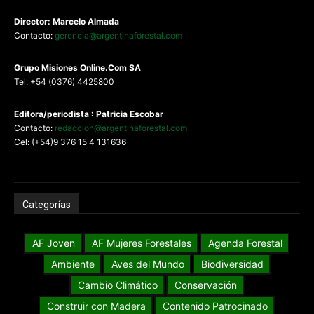
Director: Marcelo Almada
Contacto:
gerencia@argentinaforestal.com
G
rupo Misiones
Online.Com
SA
Tel: +54 (0376) 4425800
Editora/periodista : Patricia Escobar
Contacto:
redaccion@argentinaforestal.com
Cel: (+54)9 376 15 4 131636
Categorías
AF Joven
AF Mujeres Forestales
Agenda Forestal
Ambiente
Aves del Mundo
Biodiversidad
Cambio Climático
Conservación
Construir con Madera
Contenido Patrocinado