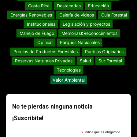
Costa Rica
Destacadas
Educación
Energías Renovables
Galería de videos
Guia Forestal
Institucionales
Legislación y proyectos
Manejo de Fuego
Memorias&Reconocimientos
Opinión
Parques Nacionales
Precios de Productos Forestales
Pueblos Originarios
Reservas Naturales Privadas
Salud
Sur Forestal
Tecnologías
Valor Ambiental
No te pierdas ninguna noticia
¡Suscribite!
*
indica que es obligatorio