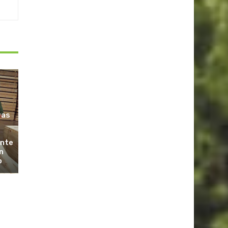
ras
ante
n
o