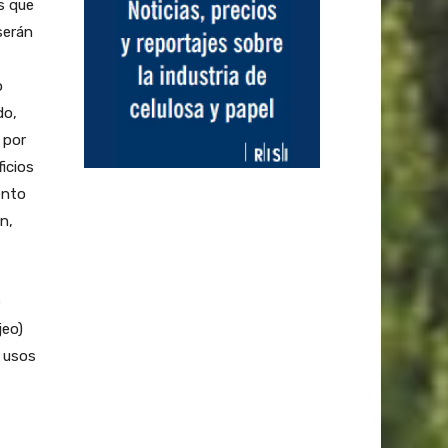
s que
serán
o
do,
 por
icios
ento
n,
e
jeo)
s usos