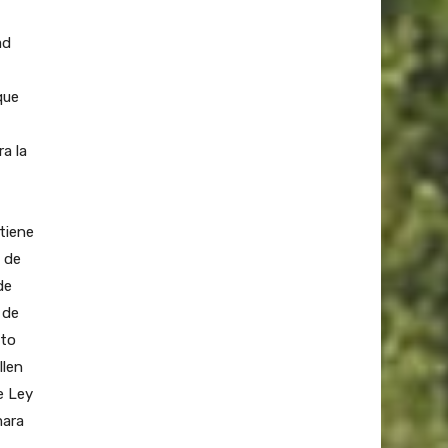
ad
que
a la
tiene
s de
de
 de
nto
llen
e Ley
mara