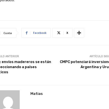
Facebook
X
Cuota
ULO ANTERIOR
ARTÍCULO SIG
e: envíos madereros se están
CMPC potenciará inversion
reccionando a países
Argentina y Ur
ticos
Matias