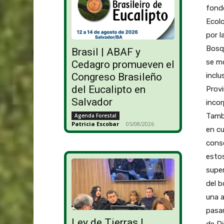
fond
Ecol
por l
Bosqu
Brasil | ABAF y
se mo
Cedagro promueven el
inclu
Congreso Brasileño
del Eucalipto en
Provi
Salvador
incor
Tambi
Agenda Forestal
Patricia Escobar
-
05/08/2026
en cu
conse
estos
supe
del b
una a
pasar
Ley de Tierras |
de D