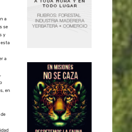
ón a
s se
s y
 esta
er a
,
o
as, en
 de
midad