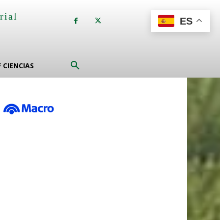
rial
ES
a
F CIENCIAS