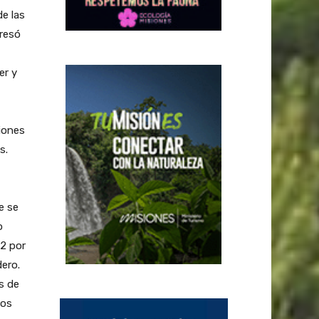
de las
gresó
er y
ciones
s.
e se
o
 2 por
dero.
s de
los