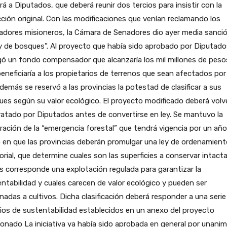
rá a Diputados, que deberá reunir dos tercios para insistir con la
ción original.
Con las modificaciones que venían reclamando los
ladores misioneros, la Cámara de Senadores dio ayer media sanci
ey de bosques”. Al proyecto que había sido aprobado por Diputado
ó un fondo compensador que alcanzaría los mil millones de peso
eneficiaría a los propietarios de terrenos que sean afectados por
Además se reservó a las provincias la potestad de clasificar a sus
es según su valor ecológico. El proyecto modificado deberá volv
ratado por Diputados antes de convertirse en ley. Se mantuvo la
ración de la “emergencia forestal” que tendrá vigencia por un año
 en que las provincias deberán promulgar una ley de ordenamient
torial, que determine cuales son las superficies a conservar intact
s corresponde una explotación regulada para garantizar la
ntabilidad y cuales carecen de valor ecológico y pueden ser
nadas a cultivos. Dicha clasificación deberá responder a una serie
rios de sustentabilidad establecidos en un anexo del proyecto
onado La iniciativa ya había sido aprobada en general por unani