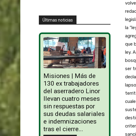
volve
redac
legis
Últimas noticias
la “l
agreg
que b
ley. 
bosqu
ser t
Misiones | Más de
decla
130 ex trabajadores
lapso
del aserradero Linor
terri
llevan cuatro meses
cuale
sin respuestas por
suste
sus deudas salariales
desti
e indemnizaciones
crite
tras el cierre...
sanci