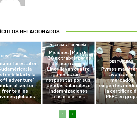
ÍCULOS RELACIONADOS
POLÍTICA Y ECONOMÍA
Misiones | Más de
CONSERVACIÓN
130 ex trabajadores
DESTACADAS
ismo forestal en
del aserradero
Sudamérica: la
Linor llevan cuatro
Pymes madere
stenibilidad y la
meses sin
avanzan en
soft adventure’
respuestas por sus
mercados
lindan al sector
deudas salariales e
exigentes medi
frente a los
indemnizaciones
la certificació
ivenes globales
tras el cierre...
PEFC en grup