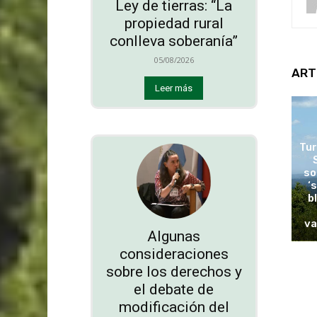
Ley de tierras: “La
propiedad rural
conlleva soberanía”
05/08/2026
ART
Leer más
Tur
so
‘
b
va
Algunas
consideraciones
sobre los derechos y
el debate de
modificación del