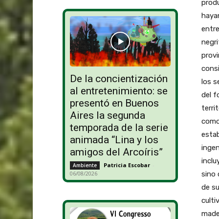
produ
haya
entre
negri
provi
consi
De la concientización
los s
al entretenimiento: se
del 
presentó en Buenos
terri
Aires la segunda
como 
temporada de la serie
estab
animada “Lina y los
ingen
amigos del Arcoíris”
inclu
Patricia Escobar
-
Ambiente
sino 
06/08/2026
de su
culti
mader