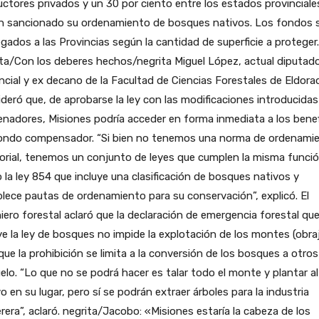
ctores privados y un 30 por ciento entre los estados provinciale
n sancionado su ordenamiento de bosques nativos. Los fondos 
gados a las Provincias según la cantidad de superficie a proteger.
ta/Con los deberes hechos/negrita Miguel López, actual diputad
ncial y ex decano de la Facultad de Ciencias Forestales de Eldora
deró que, de aprobarse la ley con las modificaciones introducidas
enadores, Misiones podría acceder en forma inmediata a los benef
fondo compensador. “Si bien no tenemos una norma de ordenami
torial, tenemos un conjunto de leyes que cumplen la misma funció
la ley 854 que incluye una clasificación de bosques nativos y
lece pautas de ordenamiento para su conservación”, explicó. El
iero forestal aclaró que la declaración de emergencia forestal qu
ye la ley de bosques no impide la explotación de los montes (obra
que la prohibición se limita a la conversión de los bosques a otro
elo. “Lo que no se podrá hacer es talar todo el monte y plantar al
vo en su lugar, pero sí se podrán extraer árboles para la industria
era”, aclaró. negrita/Jacobo: «Misiones estaría la cabeza de los