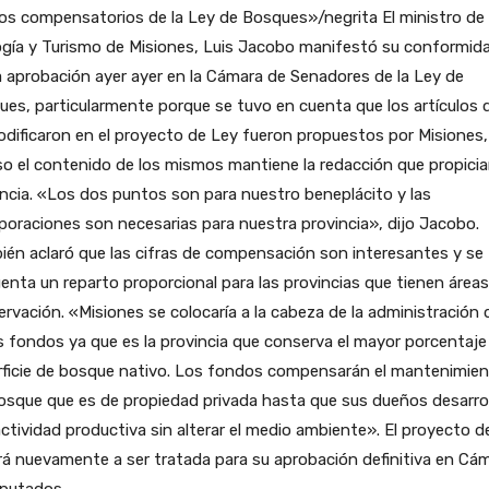
os compensatorios de la Ley de Bosques»/negrita El ministro de
ogía y Turismo de Misiones, Luis Jacobo manifestó su conformid
a aprobación ayer ayer en la Cámara de Senadores de la Ley de
es, particularmente porque se tuvo en cuenta que los artículos 
dificaron en el proyecto de Ley fueron propuestos por Misiones,
so el contenido de los mismos mantiene la redacción que propiciar
ncia. «Los dos puntos son para nuestro beneplácito y las
poraciones son necesarias para nuestra provincia», dijo Jacobo.
én aclaró que las cifras de compensación son interesantes y se 
enta un reparto proporcional para las provincias que tienen área
rvación. «Misiones se colocaría a la cabeza de la administración 
 fondos ya que es la provincia que conserva el mayor porcentaje
rficie de bosque nativo. Los fondos compensarán el mantenimie
osque que es de propiedad privada hasta que sus dueños desarro
ctividad productiva sin alterar el medio ambiente». El proyecto d
á nuevamente a ser tratada para su aprobación definitiva en Cá
iputados.