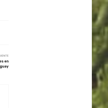
UIENTE
es en
uguay