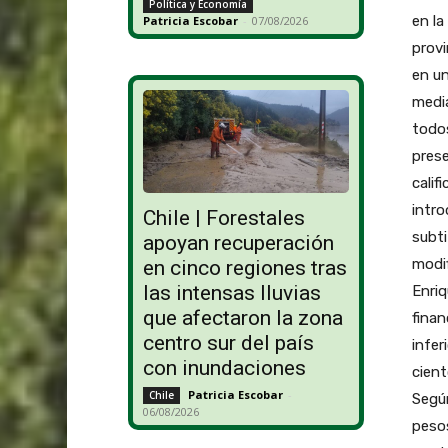
Política y Economía
en la
Patricia Escobar
-
07/08/2026
provi
en un
media
todos
prese
calif
intro
Chile | Forestales
subt
apoyan recuperación
modif
en cinco regiones tras
las intensas lluvias
Enriq
que afectaron la zona
finan
centro sur del país
infer
con inundaciones
cient
Patricia Escobar
-
Chile
Según
06/08/2026
pesos