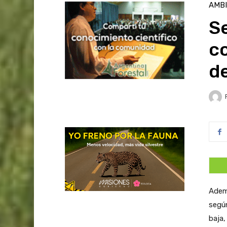
AMB
S
c
de
Ademá
según
baja,