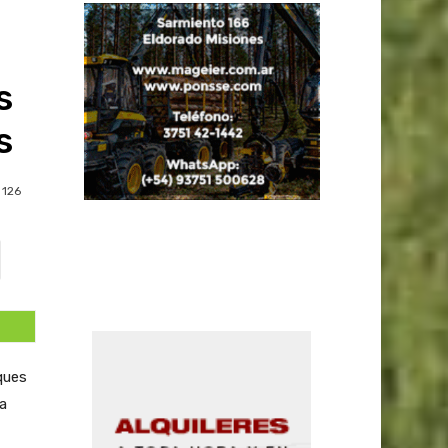
s
s
126
ques
ra