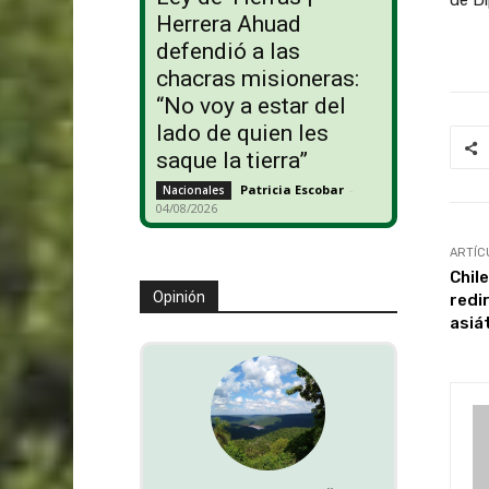
Herrera Ahuad
defendió a las
chacras misioneras:
“No voy a estar del
lado de quien les
saque la tierra”
Patricia Escobar
-
Nacionales
04/08/2026
ARTÍC
Chil
Opinión
redi
asiá