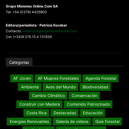
G
rupo Misiones
Online.Com
SA
Tel: +54 (0376) 4425800
Editora/periodista : Patricia Escobar
Contacto:
redaccion@argentinaforestal.com
Cel: (+54)9 376 15 4 131636
Categorías
AF Joven
AF Mujeres Forestales
Agenda Forestal
Ambiente
Aves del Mundo
Biodiversidad
Cambio Climático
Conservación
Construir con Madera
Contenido Patrocinado
Costa Rica
Destacadas
Educación
Energías Renovables
Galería de videos
Guia Forestal