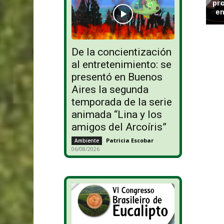
pro
en
De la concientización
al entretenimiento: se
presentó en Buenos
Aires la segunda
temporada de la serie
animada “Lina y los
amigos del Arcoíris”
Patricia Escobar
-
Ambiente
06/08/2026