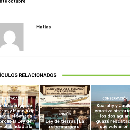
nte octubre
Matias
ÍCULOS RELACIONADOS
DESTACADAS
CONSERVACIÓN
in el capítulo de
Kuarahy y Jasy,
rras y Manejo del
emotiva histori
OPINIÓN
uego, el Senado
los dos aguar
probó la Ley de
Ley de tierras | La
guazú rescata
violabilidad a la
reforma que sí
que volvieron 