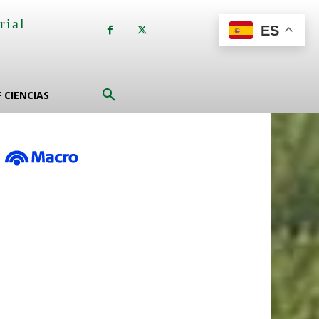
rial
ES
a
F CIENCIAS