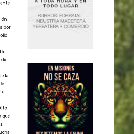
rente
ción
s por
ollo
ta:
 de
de la
de
 La
Alto
ya que
ez
mucha