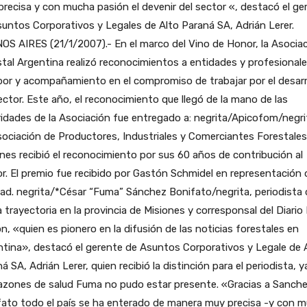
recisa y con mucha pasión el devenir del sector «, destacó el ge
untos Corporativos y Legales de Alto Paraná SA, Adrián Lerer.
S AIRES (21/1/2007).- En el marco del Vino de Honor, la Asocia
tal Argentina realizó reconocimientos a entidades y profesionale
bor y acompañamiento en el compromiso de trabajar por el desarr
ector. Este año, el reconocimiento que llegó de la mano de las
idades de la Asociación fue entregado a: negrita/Apicofom/negri
ociación de Productores, Industriales y Comerciantes Forestales
nes recibió el reconocimiento por sus 60 años de contribución al
r. El premio fue recibido por Gastón Schmidel en representación 
ad. negrita/*César “Fuma” Sánchez Bonifato/negrita, periodista 
 trayectoria en la provincia de Misiones y corresponsal del Diario
n, «quien es pionero en la difusión de las noticias forestales en
tina», destacó el gerente de Asuntos Corporativos y Legale de 
á SA, Adrián Lerer, quien recibió la distinción para el periodista, 
razones de salud Fuma no pudo estar presente. «Gracias a Sanch
fato todo el país se ha enterado de manera muy precisa -y con 