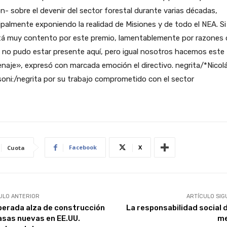
n- sobre el devenir del sector forestal durante varias décadas,
ipalmente exponiendo la realidad de Misiones y de todo el NEA. Si
stá muy contento por este premio, lamentablemente por razones 
 no pudo estar presente aquí, pero igual nosotros hacemos este
aje», expresó con marcada emoción el directivo. negrita/*Nicol
oni:/negrita por su trabajo comprometido con el sector
Facebook
X
Cuota
ULO ANTERIOR
ARTÍCULO SIG
perada alza de construcción
La responsabilidad social d
asas nuevas en EE.UU.
me