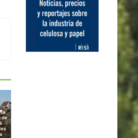
 la
a de
á
dos
a