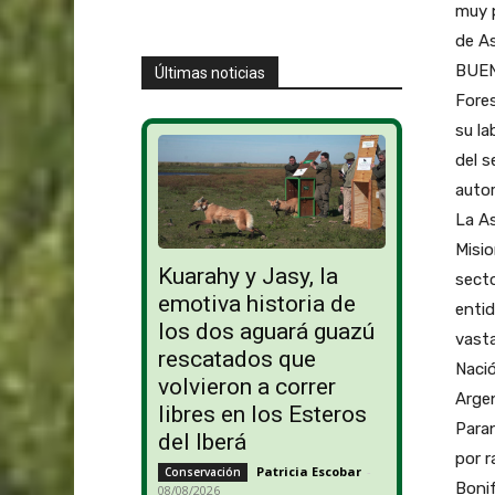
muy p
de As
BUENO
Últimas noticias
Fores
su la
del s
autor
La As
Misio
Kuarahy y Jasy, la
secto
emotiva historia de
entid
los dos aguará guazú
vasta
rescatados que
Nació
volvieron a correr
Argen
libres en los Esteros
Paran
del Iberá
por 
Patricia Escobar
-
Conservación
Boni
08/08/2026