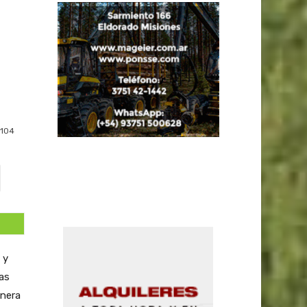
104
 y
las
anera