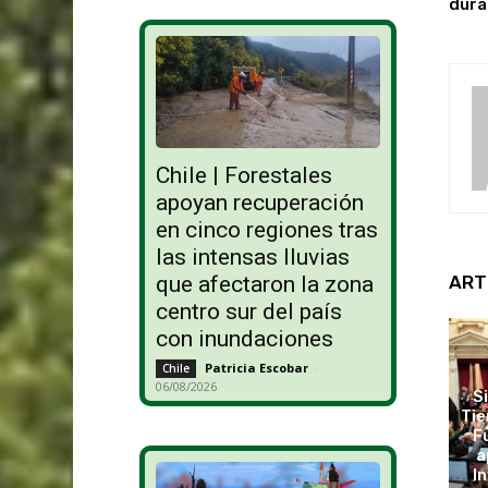
dura
Chile | Forestales
apoyan recuperación
en cinco regiones tras
las intensas lluvias
ART
que afectaron la zona
centro sur del país
con inundaciones
Patricia Escobar
-
Chile
06/08/2026
S
Tie
F
a
In