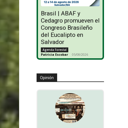
Brasil | ABAF y
Cedagro promueven el
Congreso Brasileño
del Eucalipto en
Salvador
Agenda Forestal
Patricia Escobar
-
05/08/2026
Opinión