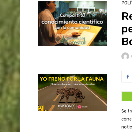
POLÍ
R
p
B
Se tr
corre
noti