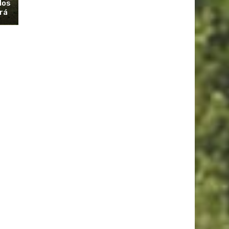
los
rá