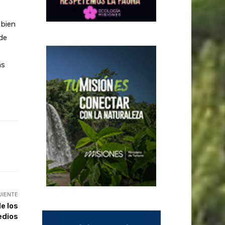
 bien
de
ás
UIENTE
e los
dios