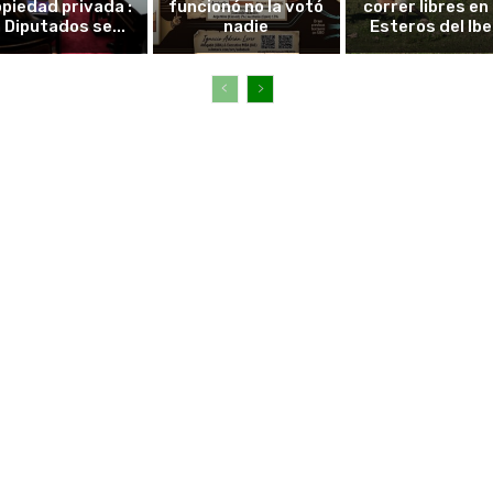
piedad privada :
funcionó no la votó
correr libres en 
 Diputados se...
nadie
Esteros del Ibe