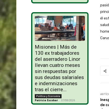
pasió
princ
él e
salud
homen
Carus
Misiones | Más de
130 ex trabajadores
del aserradero Linor
llevan cuatro meses
sin respuestas por
sus deudas salariales
e indemnizaciones
tras el cierre...
ARTÍC
Política y Economía
Ines
Patricia Escobar
-
07/08/2026
de c