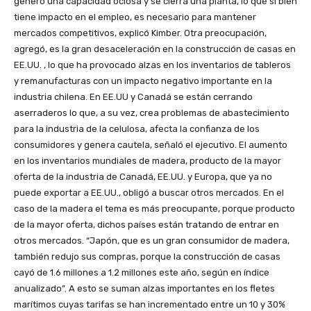
generó una capacidad ociosa y se cierra una planta, lo que si bien
tiene impacto en el empleo, es necesario para mantener
mercados competitivos, explicó Kimber. Otra preocupación,
agregó, es la gran desaceleración en la construcción de casas en
EE.UU. , lo que ha provocado alzas en los inventarios de tableros
y remanufacturas con un impacto negativo importante en la
industria chilena. En EE.UU y Canadá se están cerrando
aserraderos lo que, a su vez, crea problemas de abastecimiento
para la industria de la celulosa, afecta la confianza de los
consumidores y genera cautela, señaló el ejecutivo. El aumento
en los inventarios mundiales de madera, producto de la mayor
oferta de la industria de Canadá, EE.UU. y Europa, que ya no
puede exportar a EE.UU., obligó a buscar otros mercados. En el
caso de la madera el tema es más preocupante, porque producto
de la mayor oferta, dichos países están tratando de entrar en
otros mercados. “Japón, que es un gran consumidor de madera,
también redujo sus compras, porque la construcción de casas
cayó de 1.6 millones a 1.2 millones este año, según en índice
anualizado”. A esto se suman alzas importantes en los fletes
marítimos cuyas tarifas se han incrementado entre un 10 y 30%