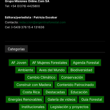
G
rupo Misiones
Online.Com
SA
Tel: +54 (0376) 4425800
Editora/periodista : Patricia Escobar
Contacto:
redaccion@argentinaforestal.com
Cel: (+54)9 376 15 4 131636
Categorías
AF Joven
AF Mujeres Forestales
Agenda Forestal
Ambiente
Aves del Mundo
Biodiversidad
Cambio Climático
Conservación
Construir con Madera
Contenido Patrocinado
Costa Rica
Destacadas
Educación
Energías Renovables
Galería de videos
Guia Forestal
Institucionales
Legislación y proyectos