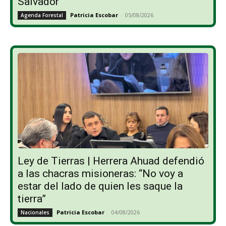
Salvador
Patricia Escobar
-
05/08/2026
Agenda Forestal
Ley de Tierras | Herrera Ahuad defendió
a las chacras misioneras: “No voy a
estar del lado de quien les saque la
tierra”
Patricia Escobar
-
04/08/2026
Nacionales