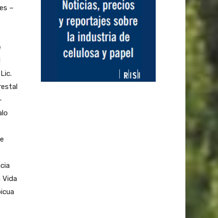
les –
e
l
Lic.
restal
-
alo
re
cia
n Vida
bicua
-