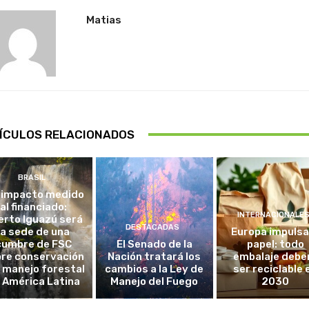
Matias
ÍCULOS RELACIONADOS
BRASIL
 impacto medido
al financiado:
INTERNACIONALE
erto Iguazú será
DESTACADAS
la sede de una
Europa impulsa
cumbre de FSC
El Senado de la
papel: todo
re conservación
Nación tratará los
embalaje debe
l manejo forestal
cambios a la Ley de
ser reciclable 
 América Latina
Manejo del Fuego
2030