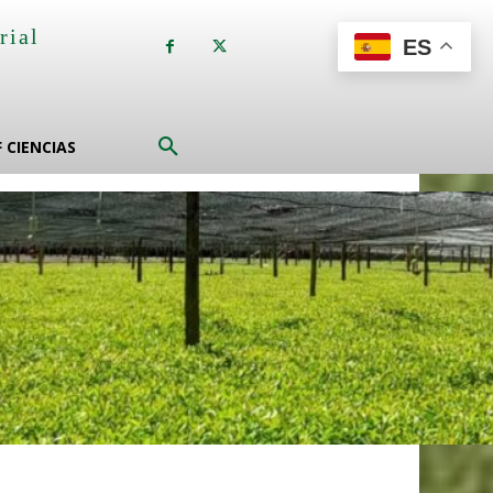
rial
ES
a
F CIENCIAS