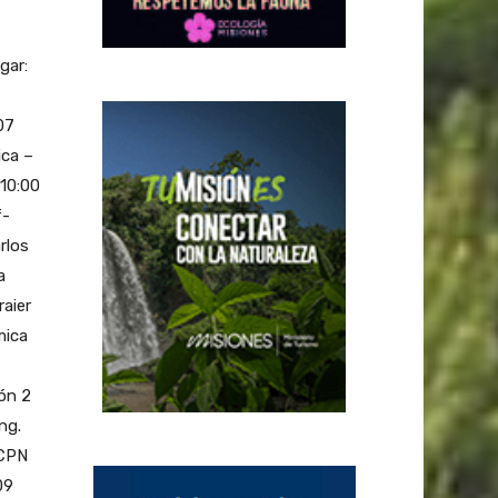
gar:
07
ica –
 10:00
f-
rlos
a
raier
mica
ón 2
ng.
-CPN
09