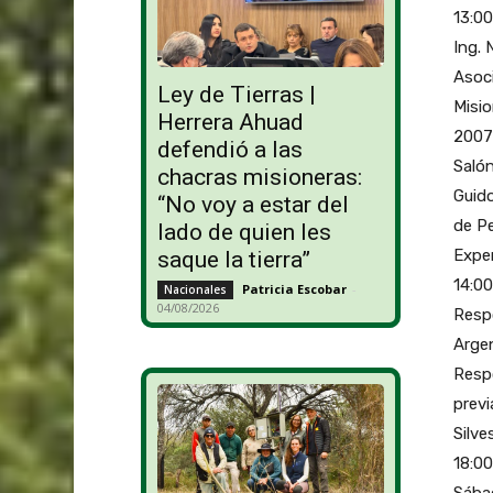
13:00
Ing. 
Asoci
Ley de Tierras |
Misio
Herrera Ahuad
2007 
defendió a las
Salón
chacras misioneras:
Guido
“No voy a estar del
de Pe
lado de quien les
Exper
saque la tierra”
14:0
Patricia Escobar
-
Nacionales
04/08/2026
Respo
Argen
Resp
previ
Silve
18:00
Sábad