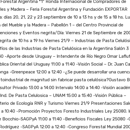
 Forestal Argentina *1º Ronda Internacional de Compradores de
les y Madera – Feria Forestal Argentina y Fundación EXPORTAR
: días 20, 21, 22 y 23 septiembre de 10 a 13 hs y de 15 a 18 hs. Lu
 del Mueble y la Madera – Pabellón 1 – del Centro Provincial de
enciones y Eventos negrita/Día: Viernes 21 de Septiembre de 20
egrita de 10 hs a 19 hs Viernes 21/9 – Industrias de Pasta Celulós
íos de las Industrias de Pasta Celulósica en la Argentina Salón 3
:40 -Aporte desde Uruguay – Intendente de Río Negro Omar Laflu
lica Oriental del Uruguay 11:00 a 11:40 -Visión Social – Dr. Juan Ca
longa -Greenpeace 12:00 a 12:40 -¿Se puede desarrollar una cuenc
toindustrial de magnitud sin fabricar pasta celulósica?Gustavo B
ultor Privado 13:00 a 14:00 Intervalo 14:00 a 14:40 -Visión acadé
 Ind. De Pasta Celulosica – UNAM 15:00 a 15:40 -Visión Pública –
terio de Ecología RNR y Turismo Viernes 21/9 Presentaciones Sal
 a 10:40 -Promoción Proyectos Foresto Industriales Ley 25080. I
e Bocchio-SAGPyA 11:00 a 11:40 -Beneficios Fiscales Ley 25080 
 Rodríguez -SAGPyA 12:00 a 12:40 -Congreso Forestal Mundial 20