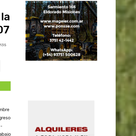
la
07
135
embre
ngreso
 -
rabajo