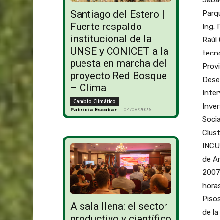
Santiago del Estero |
Parqu
Fuerte respaldo
Ing. 
institucional de la
Raúl 
UNSE y CONICET a la
tecno
puesta en marcha del
Provi
proyecto Red Bosque
Desen
– Clima
Inter
Cambio Climático
Inver
Patricia Escobar
-
04/08/2026
Socia
Clust
INCUT
de Ar
2007
horas
Pisos
A sala llena: el sector
de la
productivo y científico