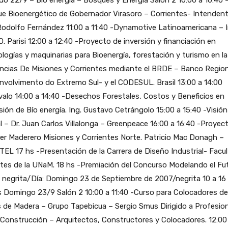
e Bioenergético de Gobernador Virasoro – Corrientes- Intenden
Rodolfo Fernández 11:00 a 11:40 -Dynamotive Latinoamericana – I
O. Parisi 12:00 a 12:40 -Proyecto de inversión y financiación en
logías y maquinarias para Bioenergía, forestación y turismo en la
ncias De Misiones y Corrientes mediante el BRDE – Banco Region
volvimento do Extremo Sul- y el CODESUL. Brasil 13:00 a 14:00
valo 14:00 a 14:40 -Desechos Forestales, Costos y Beneficios en
sión de Bío energía. Ing. Gustavo Cetrángolo 15:00 a 15:40 -Visión
l – Dr. Juan Carlos Villalonga – Greenpeace 16:00 a 16:40 -Proyect
er Maderero Misiones y Corrientes Norte. Patricio Mac Donagh –
EL 17 hs -Presentación de la Carrera de Diseño Industrial- Facu
tes de la UNaM. 18 hs -Premiación del Concurso Modelando el Fu
 negrita/Día: Domingo 23 de Septiembre de 2007/negrita 10 a 16
 Domingo 23/9 Salón 2 10:00 a 11:40 -Curso para Colocadores de
 de Madera – Grupo Tapebicua – Sergio Smus Dirigido a Profesio
 Construcción – Arquitectos, Constructores y Colocadores. 12:00