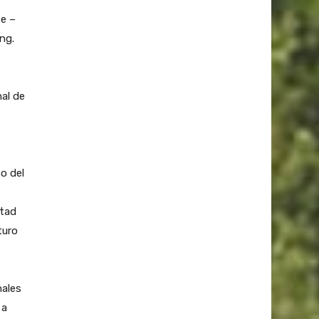
te –
ng.
al de
o del
ltad
turo
nales
 a