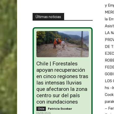
y Emp
MERCO
Últimas noticias
la Er
Asis
LA N
PROV
DE T
EJEC
ROBE
Chile | Forestales
FEDE
apoyan recuperación
GOBI
en cinco regiones tras
LOS 
las intensas lluvias
hs -I
que afectaron la zona
Cockt
centro sur del país
con inundaciones
paral
– Fer
Patricia Escobar
-
Chile
06/08/2026