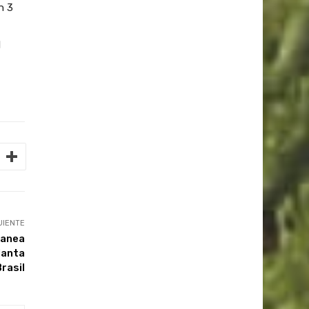
n 3
l
UIENTE
lanea
lanta
Brasil