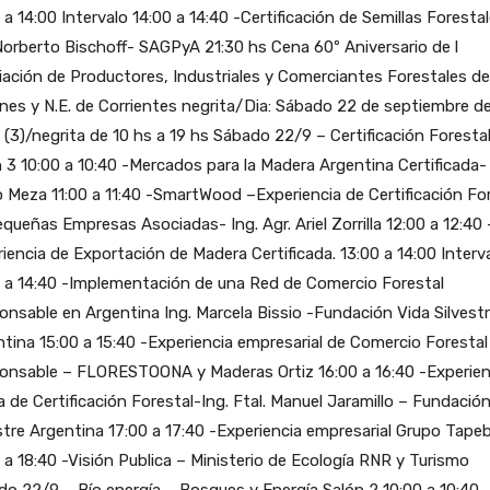
 a 14:00 Intervalo 14:00 a 14:40 -Certificación de Semillas Foresta
Norberto Bischoff- SAGPyA 21:30 hs Cena 60º Aniversario de l
ación de Productores, Industriales y Comerciantes Forestales de
nes y N.E. de Corrientes negrita/Dia: Sábado 22 de septiembre d
(3)/negrita de 10 hs a 19 hs Sábado 22/9 – Certificación Foresta
 3 10:00 a 10:40 -Mercados para la Madera Argentina Certificada- 
 Meza 11:00 a 11:40 -SmartWood –Experiencia de Certificación Fo
queñas Empresas Asociadas- Ing. Agr. Ariel Zorrilla 12:00 a 12:40 
iencia de Exportación de Madera Certificada. 13:00 a 14:00 Interv
0 a 14:40 -Implementación de una Red de Comercio Forestal
nsable en Argentina Ing. Marcela Bissio -Fundación Vida Silvest
tina 15:00 a 15:40 -Experiencia empresarial de Comercio Forestal
onsable – FLORESTOONA y Maderas Ortiz 16:00 a 16:40 -Experien
a de Certificación Forestal-Ing. Ftal. Manuel Jaramillo – Fundació
stre Argentina 17:00 a 17:40 -Experiencia empresarial Grupo Tape
 a 18:40 -Visión Publica – Ministerio de Ecología RNR y Turismo
o 22/9 – Bío energía – Bosques y Energía Salón 2 10:00 a 10:40 