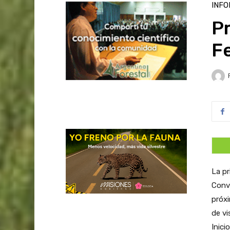
INFO
Pr
Fe
La pr
Conv
próx
de vi
Inici