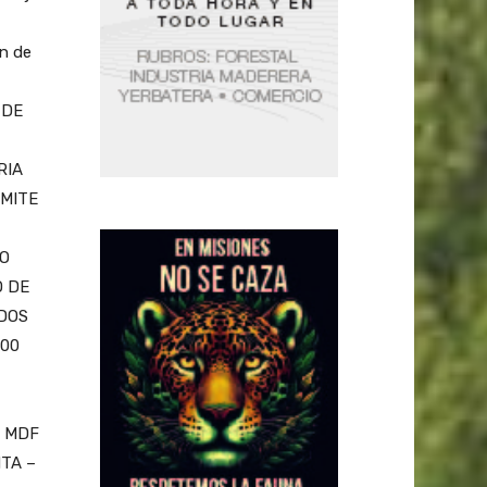
n de
 DE
RIA
OMITE
JO
O DE
DOS
:00
to MDF
NTA –