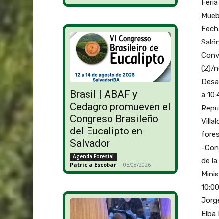
Feria
Mueb
Fecha
Salón
Conv
(2)/n
Desaf
Brasil | ABAF y
a 10
Cedagro promueven el
Repub
Congreso Brasileño
Villa
del Eucalipto en
fores
Salvador
-Cons
Agenda Forestal
de la
Patricia Escobar
-
05/08/2026
Minis
10:00
Jorg
Elba