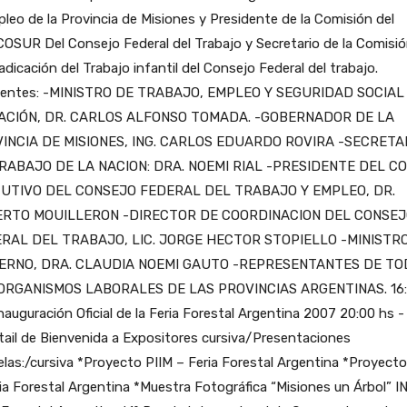
leo de la Provincia de Misiones y Presidente de la Comisión del
SUR Del Consejo Federal del Trabajo y Secretario de la Comisió
radicación del Trabajo infantil del Consejo Federal del trabajo.
tentes: -MINISTRO DE TRABAJO, EMPLEO Y SEGURIDAD SOCIAL
ACIÓN, DR. CARLOS ALFONSO TOMADA. -GOBERNADOR DE LA
INCIA DE MISIONES, ING. CARLOS EDUARDO ROVIRA -SECRETA
RABAJO DE LA NACION: DRA. NOEMI RIAL -PRESIDENTE DEL C
UTIVO DEL CONSEJO FEDERAL DEL TRABAJO Y EMPLEO, DR.
RTO MOUILLERON -DIRECTOR DE COORDINACION DEL CONSE
RAL DEL TRABAJO, LIC. JORGE HECTOR STOPIELLO -MINISTR
ERNO, DRA. CLAUDIA NOEMI GAUTO -REPRESENTANTES DE TO
ORGANISMOS LABORALES DE LAS PROVINCIAS ARGENTINAS. 16
nauguración Oficial de la Feria Forestal Argentina 2007 20:00 hs -
ail de Bienvenida a Expositores cursiva/Presentaciones
elas:/cursiva *Proyecto PIIM – Feria Forestal Argentina *Proyec
ia Forestal Argentina *Muestra Fotográfica “Misiones un Árbol” I