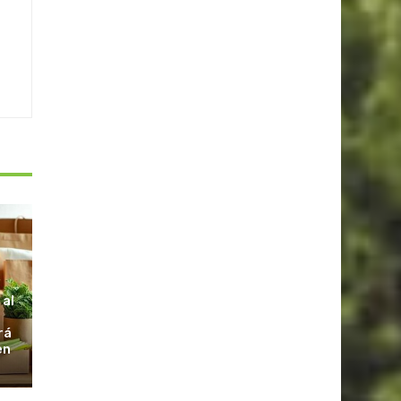
S
 al
rá
en