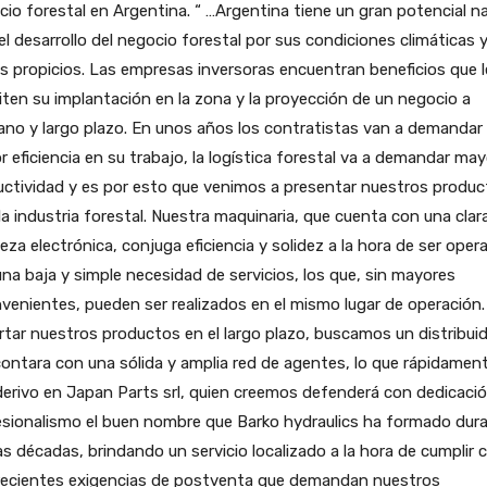
io forestal en Argentina. “ …Argentina tiene un gran potencial na
el desarrollo del negocio forestal por sus condiciones climáticas 
s propicios. Las empresas inversoras encuentran beneficios que l
ten su implantación en la zona y la proyección de un negocio a
no y largo plazo. En unos años los contratistas van a demandar
 eficiencia en su trabajo, la logística forestal va a demandar may
ctividad y es por esto que venimos a presentar nuestros produ
la industria forestal. Nuestra maquinaria, que cuenta con una clar
eza electrónica, conjuga eficiencia y solidez a la hora de ser oper
na baja y simple necesidad de servicios, los que, sin mayores
venientes, pueden ser realizados en el mismo lugar de operación.
tar nuestros productos en el largo plazo, buscamos un distribui
ontara con una sólida y amplia red de agentes, lo que rápidamen
erivo en Japan Parts srl, quien creemos defenderá con dedicació
esionalismo el buen nombre que Barko hydraulics ha formado dur
s décadas, brindando un servicio localizado a la hora de cumplir 
crecientes exigencias de postventa que demandan nuestros