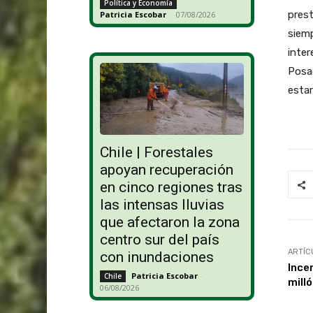
Política y Economía
prest
Patricia Escobar
-
07/08/2026
siemp
inter
Posad
estar
Chile | Forestales
apoyan recuperación
en cinco regiones tras
las intensas lluvias
que afectaron la zona
centro sur del país
ARTÍC
con inundaciones
Ince
Patricia Escobar
-
Chile
mill
06/08/2026