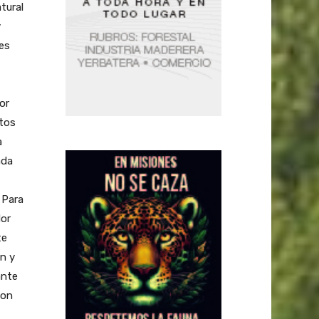
tural
y
es
or
ctos
a
ada
 Para
dor
te
n y
ante
con