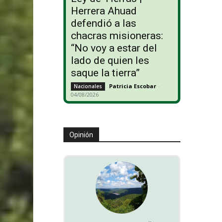
Herrera Ahuad
defendió a las
chacras misioneras:
“No voy a estar del
lado de quien les
saque la tierra”
Patricia Escobar
-
Nacionales
04/08/2026
Opinión