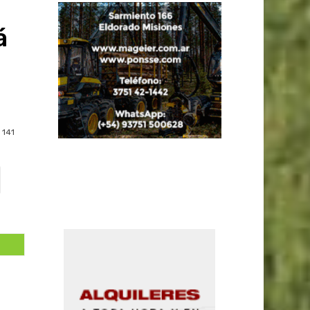
á
141