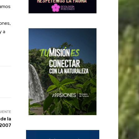
camos
ones,
y a
UIENTE
de la
 2007