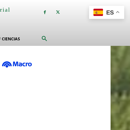
rial
ES
a
F CIENCIAS