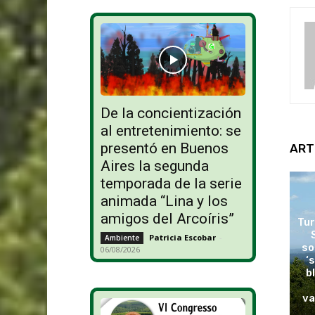
De la concientización
al entretenimiento: se
presentó en Buenos
ART
Aires la segunda
temporada de la serie
animada “Lina y los
amigos del Arcoíris”
Tur
Patricia Escobar
-
Ambiente
so
06/08/2026
‘
b
va