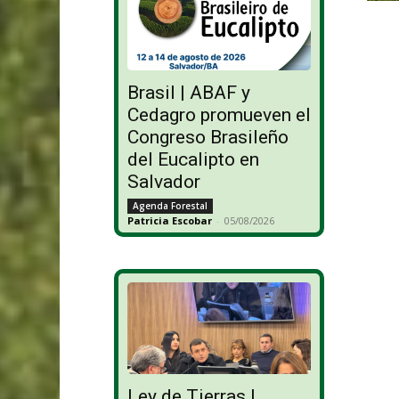
Brasil | ABAF y
Cedagro promueven el
Congreso Brasileño
del Eucalipto en
Salvador
Agenda Forestal
Patricia Escobar
-
05/08/2026
Ley de Tierras |