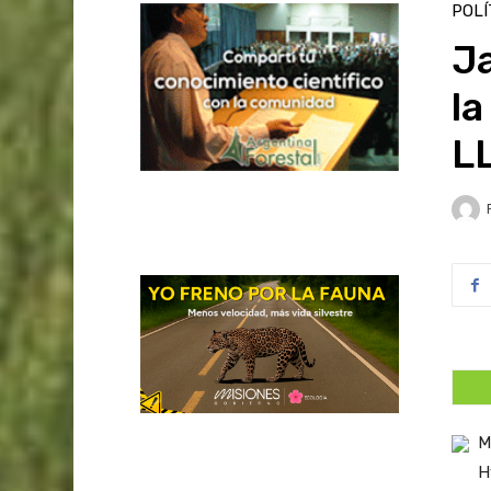
POLÍ
J
l
LL
M
H