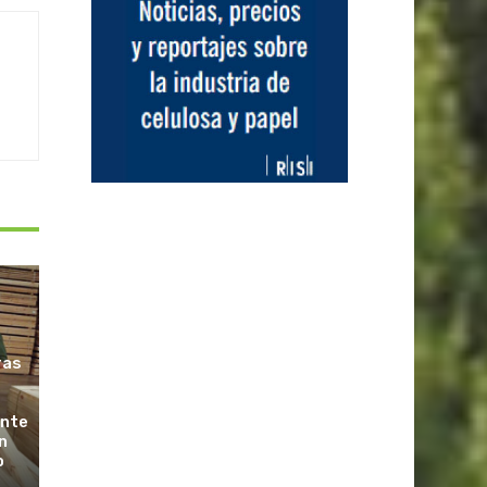
ras
ante
n
o