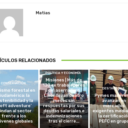
Matias
ÍCULOS RELACIONADOS
POLÍTICA Y ECONOMÍA
Misiones | Más de
CONSERVACIÓN
130 ex trabajadores
DESTACADAS
ismo forestal en
del aserradero
Sudamérica: la
Linor llevan cuatro
Pymes madere
stenibilidad y la
meses sin
avanzan en
soft adventure’
respuestas por sus
mercados
lindan al sector
deudas salariales e
exigentes medi
frente a los
indemnizaciones
la certificació
ivenes globales
tras el cierre...
PEFC en grup