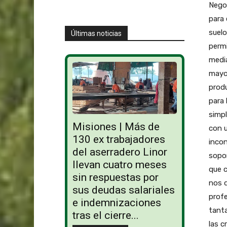
Negoc
para 
suelo
Últimas noticias
permi
media
mayor
produ
para 
simpl
Misiones | Más de
con u
130 ex trabajadores
incon
del aserradero Linor
sopor
llevan cuatro meses
que c
sin respuestas por
nos d
sus deudas salariales
prof
e indemnizaciones
tanta
tras el cierre...
las 