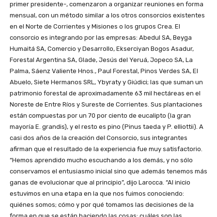
primer presidente-, comenzaron a organizar reuniones en forma
mensual, con un método similar a los otros consorcios existentes
en el Norte de Corrientes y Misiones o los grupos Crea. El
consorcio es integrando por las empresas: Abedul SA, Beyga
Humaitá SA, Comercio y Desarrollo, Ekserciyan Bogos Asadur,
Forestal Argentina SA, Glade, Jesús del Yeruá, Jopeco SA, La
Palma, Sáenz Valiente Hnos., Paul Forestal, Pinos Verdes SA, El
Abuelo, Siete Hermanos SRL, Ybyraty y Giúdici; las que suman un
patrimonio forestal de aproximadamente 63 mil hectáreas en el
Noreste de Entre Ríos y Sureste de Corrientes. Sus plantaciones
están compuestas por un 70 por ciento de eucalipto (la gran
mayoría E. grandis), y el resto es pino (Pinus taeda y P. elliottii). A
casi dos años de la creación del Consorcio, sus integrantes
afirman que el resultado de la experiencia fue muy satisfactorio.
“Hemos aprendido mucho escuchando a los demás, y no sólo
conservamos el entusiasmo inicial sino que además tenemos más
ganas de evolucionar que al principio”, dijo Larocca. “Al inicio
estuvimos en una etapa en la que nos fuimos conociendo:
quiénes somos; cómo y por qué tomamos las decisiones de la
forma en que se están haciendo las cosas; cuáles son las