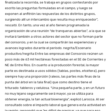
finalizada la recorrida, se trabaja en grupos contestando por
escrito las preguntas formuladas en el campo, y luego se
exponen al anfitrión las respuestas de los distintos grupos,
surgiendo allí un intercambio que resulta muy enriquecedor”,
rescató. En tanto, una vez al año tienen programada la
organización de una reunión “de tranqueras abiertas”, a la que se
invitará también a otros actores del sector que no forman parte
del consorcio, y en la cual se compartirán las experiencias y
avances logrados durante el período. negrita/Escenario
productivo/negrita Entre las empresas del Consorcio reúnen un
poco más de 63 mil hectáreas forestadas en el SE de Corrientes y
NE de Entre Ríos. En cuanto a la producción forestal, la mayor
parte es destinada a usos sólidos (tablas, postes, etcétera), pero
siempre hay una proporción (raleos, las partes más finas de la
punta del árbol en la tala final) que como destino tiene el
triturado: tableros y celulosa. “Una pequeña parte, y en un futuro
no muy lejano seguramente será mayor, ya se utiliza para
obtener energía, la tan actual bioenergía”, explicó Larocca. Al ser
consultado sobre el impacto laboral que genera esta actividad en
la región, respondió que “es difícil de precisar, ya que para eso