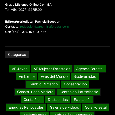
G
rupo Misiones
Online.Com
SA
Tel: +54 (0376) 4425800
Editora/periodista : Patricia Escobar
Contacto:
redaccion@argentinaforestal.com
Cel: (+54)9 376 15 4 131636
Categorías
AF Joven
AF Mujeres Forestales
Agenda Forestal
Ambiente
Aves del Mundo
Biodiversidad
Cambio Climático
Conservación
Construir con Madera
Contenido Patrocinado
Costa Rica
Destacadas
Educación
Energías Renovables
Galería de videos
Guia Forestal
Institucionales
Legislación y proyectos