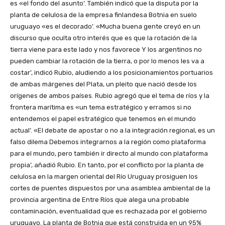
es «el fondo del asunto’. También indicó que la disputa por la
planta de celulosa de la empresa finlandesa Botnia en suelo
uruguayo «es el decorado’. «Mucha buena gente creyó en un
discurso que oculta otro interés que es que la rotación de la
tierra viene para este lado y nos favorece Y los argentinos no
pueden cambiar la rotación de la tierra, o por lo menos les va a
costar’, indicó Rubio, aludiendo a los posicionamientos portuarios
de ambas márgenes del Plata, un pleito que nació desde los
orígenes de ambos países. Rubio agregó que el tema de ríos y la
frontera marítima es «un tema estratégico y erramos si no
entendemos el papel estratégico que tenemos en el mundo
actual’. «El debate de apostar o no a la integración regional, es un
falso dilema Debemos integrarnos a la región como plataforma
para el mundo, pero también ir directo al mundo con plataforma
propia’, añadió Rubio. En tanto, por el conflicto por la planta de
celulosa en la margen oriental del Río Uruguay prosiguen los
cortes de puentes dispuestos por una asamblea ambiental de la
provincia argentina de Entre Ríos que alega una probable
contaminación, eventualidad que es rechazada por el gobierno
uruguayo. La planta de Botnia que está construida en un 95%