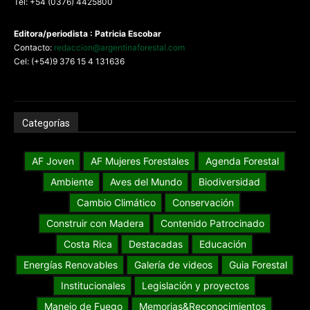
Tel: +54 (0376) 4425800
Editora/periodista : Patricia Escobar
Contacto:
redaccion@argentinaforestal.com
Cel: (+54)9 376 15 4 131636
Categorías
AF Joven
AF Mujeres Forestales
Agenda Forestal
Ambiente
Aves del Mundo
Biodiversidad
Cambio Climático
Conservación
Construir con Madera
Contenido Patrocinado
Costa Rica
Destacadas
Educación
Energías Renovables
Galería de videos
Guia Forestal
Institucionales
Legislación y proyectos
Manejo de Fuego
Memorias&Reconocimientos