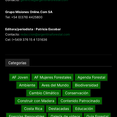
G
rupo Misiones
Online.Com
SA
Tel: +54 (0376) 4425800
Editora/periodista : Patricia Escobar
Contacto:
redaccion@argentinaforestal.com
Cel: (+54)9 376 15 4 131636
Categorías
AF Joven
AF Mujeres Forestales
Agenda Forestal
Ambiente
Aves del Mundo
Biodiversidad
Cambio Climático
Conservación
Construir con Madera
Contenido Patrocinado
Costa Rica
Destacadas
Educación
Energías Renovables
Galería de videos
Guia Forestal