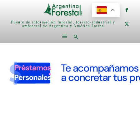
Fuente de información forestal, foresto-industrial y
ambiental de Argentina y América Latina