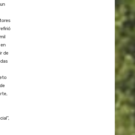
 un
tores
efirió
mil
 en
r de
adas
eto
 de
rte,
ial”,