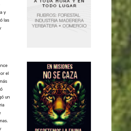
o
a y
ó las
y
ance
or el
 más
ró
gó un
ria
e
mas.
y