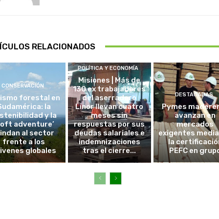
ÍCULOS RELACIONADOS
POLÍTICA Y ECONOMÍA
Misiones | Más de
CONSERVACIÓN
130 ex trabajadores
DESTACADAS
ismo forestal en
del aserradero
Sudamérica: la
Linor llevan cuatro
Pymes madere
stenibilidad y la
meses sin
avanzan en
soft adventure’
respuestas por sus
mercados
lindan al sector
deudas salariales e
exigentes medi
frente a los
indemnizaciones
la certificació
ivenes globales
tras el cierre...
PEFC en grup