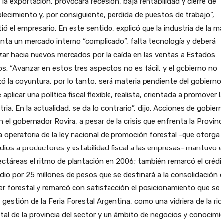
 la exportación, provocará recesión, baja rentabilidad y cierre de
lecimiento y, por consiguiente, perdida de puestos de trabajo”,
tió el empresario. En este sentido, explicó que la industria de la 
nta un mercado interno “complicado”, falta tecnología y deberá
ar hacia nuevos mercados por la caída en las ventas a Estados
s. “Avanzar en estos tres aspectos no es fácil, y el gobierno no
zó la coyuntura, por lo tanto, será materia pendiente del gobiern
e aplicar una política fiscal flexible, realista, orientada a promover l
tria. En la actualidad, se da lo contrario”, dijo. Acciones de gobier
 el gobernador Rovira, a pesar de la crisis que enfrenta la Provin
a operatoria de la ley nacional de promoción forestal -que otorga
dios a productores y estabilidad fiscal a las empresas- mantuvo 
ectáreas el ritmo de plantación en 2006; también remarcó el créd
dio por 25 millones de pesos que se destinará a la consolidación 
er forestal y remarcó con satisfacción el posicionamiento que se
 gestión de la Feria Forestal Argentina, como una vidriera de la r
tal de la provincia del sector y un ámbito de negocios y conocimi