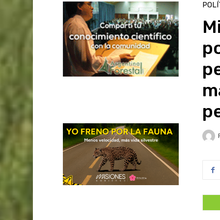
POLÍ
Mi
po
pe
m
p