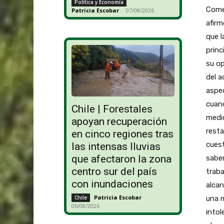
Política y Economía
Comer
Patricia Escobar
-
07/08/2026
afirm
que l
princ
su op
del a
aspec
cuand
Chile | Forestales
medid
apoyan recuperación
resta
en cinco regiones tras
cues
las intensas lluvias
que afectaron la zona
sabem
centro sur del país
traba
con inundaciones
alcan
Patricia Escobar
-
una m
Chile
06/08/2026
intol