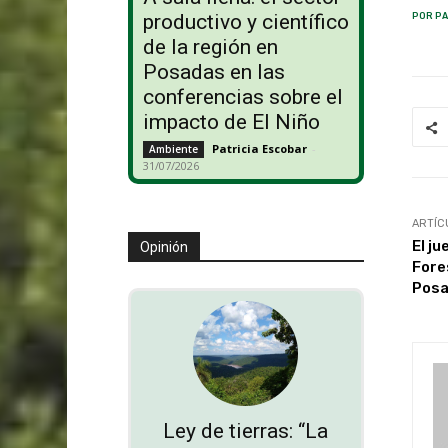
productivo y científico
POR PA
de la región en
Posadas en las
conferencias sobre el
impacto de El Niño
Patricia Escobar
-
Ambiente
31/07/2026
ARTÍC
El j
Opinión
Fore
Pos
Ley de tierras: “La