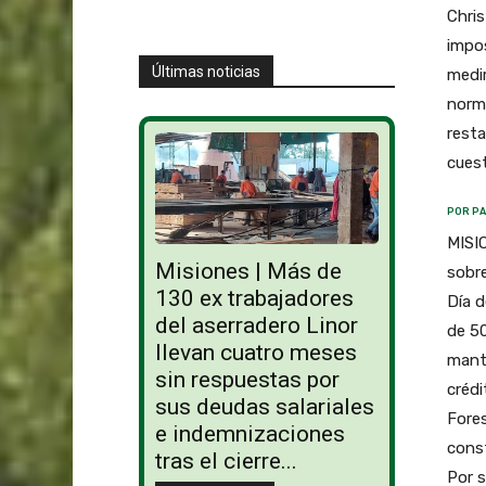
Chris
impos
Últimas noticias
medir
norma
resta
cuest
POR PA
MISIO
Misiones | Más de
sobre
130 ex trabajadores
Día d
del aserradero Linor
de 50
llevan cuatro meses
mante
sin respuestas por
crédi
sus deudas salariales
Fores
e indemnizaciones
const
tras el cierre...
Por s