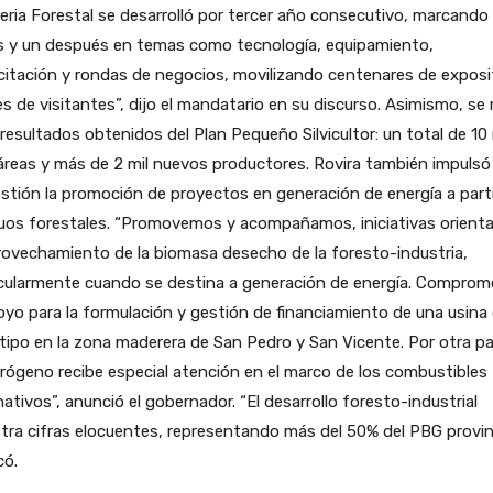
eria Forestal se desarrolló por tercer año consecutivo, marcando
s y un después en temas como tecnología, equipamiento,
itación y rondas de negocios, movilizando centenares de exposi
es de visitantes”, dijo el mandatario en su discurso. Asimismo, se r
 resultados obtenidos del Plan Pequeño Silvicultor: un total de 10 
reas y más de 2 mil nuevos productores. Rovira también impulsó
stión la promoción de proyectos en generación de energía a parti
duos forestales. “Promovemos y acompañamos, iniciativas orient
rovechamiento de la biomasa desecho de la foresto-industria,
icularmente cuando se destina a generación de energía. Comprom
oyo para la formulación y gestión de financiamiento de una usina
tipo en la zona maderera de San Pedro y San Vicente. Por otra pa
drógeno recibe especial atención en el marco de los combustibles
nativos”, anunció el gobernador. “El desarrollo foresto-industrial
ra cifras elocuentes, representando más del 50% del PBG provinc
có.