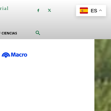
rial
ES
a
F CIENCIAS