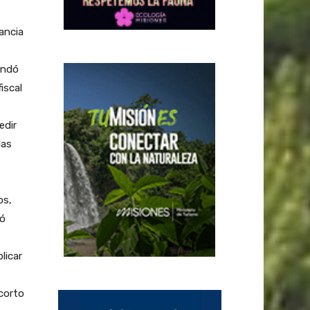
ancia
rindó
iscal
edir
las
os,
tó
licar
 corto