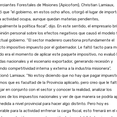
ciantes Forestales de Misiones (Apicofom), Christian Lamiaux,
ó que “el gobierno, en estos ocho años, otorgó el lugar de import
a actividad ocupa, aunque quedan materias pendientes,
ipalmente la política fiscal”, dijo. En este sentido, el empresario b
inión personal sobre los efectos negativos que causó el modelo f
ctual gobierno. “El sector maderero cuestiona profundamente el
to impositivo impuesto por el gobernador. Le faltó tacto para m
o era el momento de aplicar este paquete impositivo, no evaluó 
as nacionales y el escenario exportador, generando recesión y
ndo competitividad interna y externa a la industria misionera”,
tionó Lamiaux. “No estoy diciendo que no hay que pagar impuest
os que es facultad de la Provincia aplicarlo, pero creo que le fal
jar en conjunto con el sector y conocer la realidad, analizar los
ces de los impuestos nacionales y ver de que manera se podría ap
edida a nivel provincial para hacer algo distinto. Pero hoy es
erable para la actividad enfrenar la carga fiscal, esto frenará en el