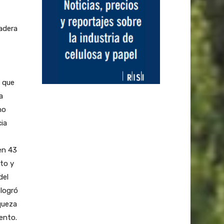
madera
o que
a
no
cia
en 43
ito y
del
 logró
iqueza
ento.