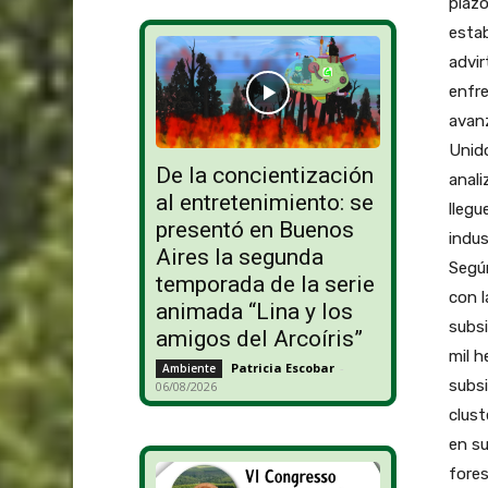
plazo
estab
advir
enfre
avanz
Unido
De la concientización
anali
al entretenimiento: se
llegu
presentó en Buenos
indus
Aires la segunda
Según
temporada de la serie
con l
animada “Lina y los
subsi
amigos del Arcoíris”
mil h
Patricia Escobar
-
Ambiente
subsi
06/08/2026
clust
en su
fores