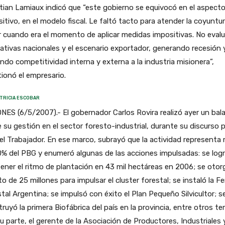
tian Lamiaux indicó que “este gobierno se equivocó en el aspect
itivo, en el modelo fiscal. Le faltó tacto para atender la coyuntur
 cuando era el momento de aplicar medidas impositivas. No evalu
tivas nacionales y el escenario exportador, generando recesión 
ndo competitividad interna y externa a la industria misionera”,
ionó el empresario.
TRICIA ESCOBAR
NES (6/5/2007).- El gobernador Carlos Rovira realizó ayer un bal
 su gestión en el sector foresto-industrial, durante su discurso p
el Trabajador. En ese marco, subrayó que la actividad representa
% del PBG y enumeró algunas de las acciones impulsadas: se log
ner el ritmo de plantación en 43 mil hectáreas en 2006; se otor
to de 25 millones para impulsar el cluster forestal; se instaló la Fe
tal Argentina; se impulsó con éxito el Plan Pequeño Silvicultor; s
ruyó la primera Biofábrica del país en la provincia, entre otros te
u parte, el gerente de la Asociación de Productores, Industriales 