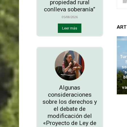
propiedad rural
conlleva soberanía”
05/08/2026
ART
Leer más
Tur
so
‘
b
Algunas
va
consideraciones
sobre los derechos y
el debate de
modificación del
«Proyecto de Ley de