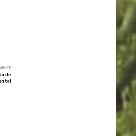
UIENTE
do de
estal