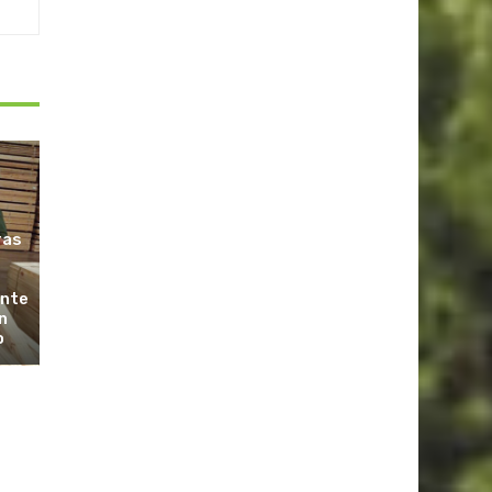
ras
ante
n
o