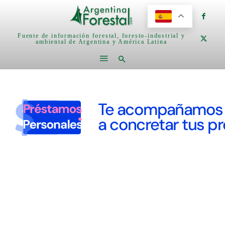
Fuente de información forestal, foresto-industrial y
ambiental de Argentina y América Latina