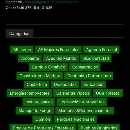
Contacto:
redaccion@argentinaforestal.com
Cel: (+54)9 376 15 4 131636
Categorías
AF Joven
AF Mujeres Forestales
Agenda Forestal
Ambiente
Aves del Mundo
Biodiversidad
Cambio Climático
Conservación
Construir con Madera
Contenido Patrocinado
Costa Rica
Destacadas
Educación
Energías Renovables
Galería de videos
Guia Forestal
Institucionales
Legislación y proyectos
Manejo de Fuego
Memorias&Reconocimientos
Opinión
Parques Nacionales
Precios de Productos Forestales
Pueblos Originarios