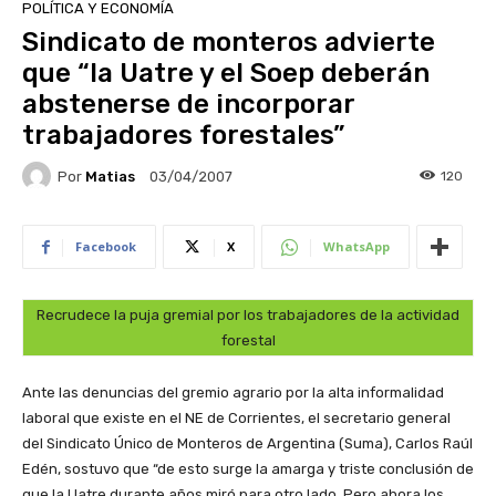
POLÍTICA Y ECONOMÍA
Sindicato de monteros advierte
que “la Uatre y el Soep deberán
abstenerse de incorporar
trabajadores forestales”
Por
Matias
120
03/04/2007
Facebook
X
WhatsApp
Recrudece la puja gremial por los trabajadores de la actividad
forestal
Ante las denuncias del gremio agrario por la alta informalidad
laboral que existe en el NE de Corrientes, el secretario general
del Sindicato Único de Monteros de Argentina (Suma), Carlos Raúl
Edén, sostuvo que “de esto surge la amarga y triste conclusión de
que la Uatre durante años miró para otro lado. Pero ahora los