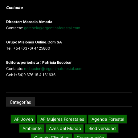
Contacto
Director: Marcelo Almada
Contacto:
gerencia@argentinaforestal.com
G
rupo Misiones
Online.Com
SA
Tel: +54 (0376) 4425800
Editora/periodista : Patricia Escobar
Contacto:
redaccion@argentinaforestal.com
Cel: (+54)9 376 15 4 131636
Categorías
AF Joven
AF Mujeres Forestales
Agenda Forestal
Ambiente
Aves del Mundo
Biodiversidad
Cambio Climático
Conservación