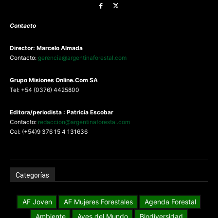
Contacto
Director: Marcelo Almada
Contacto:
gerencia@argentinaforestal.com
G
rupo Misiones
Online.Com
SA
Tel: +54 (0376) 4425800
Editora/periodista : Patricia Escobar
Contacto:
redaccion@argentinaforestal.com
Cel: (+54)9 376 15 4 131636
Categorías
AF Joven
AF Mujeres Forestales
Agenda Forestal
Ambiente
Aves del Mundo
Biodiversidad