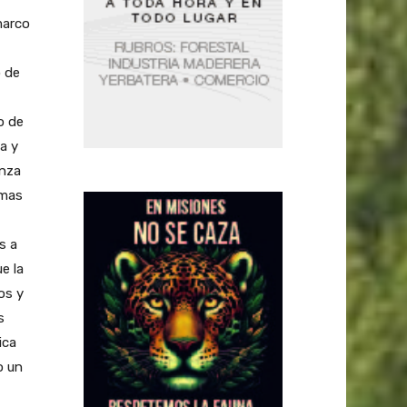
marco
o de
o de
a y
anza
amas
s a
e la
os y
s
ica
o un