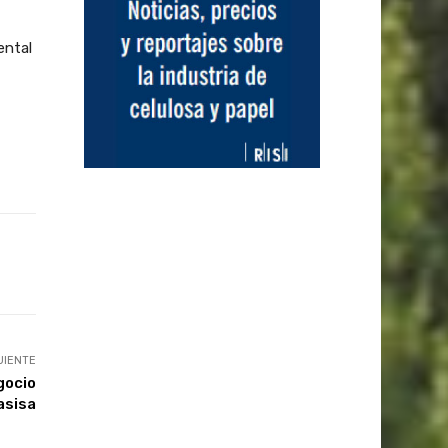
ental
UIENTE
gocio
asisa