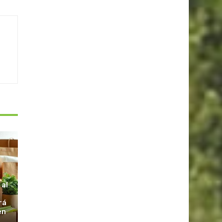
S
 al
rá
en