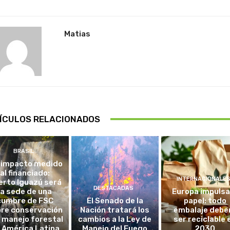
Matias
ÍCULOS RELACIONADOS
BRASIL
 impacto medido
al financiado:
INTERNACIONALE
erto Iguazú será
DESTACADAS
la sede de una
Europa impulsa
cumbre de FSC
El Senado de la
papel: todo
re conservación
Nación tratará los
embalaje debe
l manejo forestal
cambios a la Ley de
ser reciclable 
 América Latina
Manejo del Fuego
2030