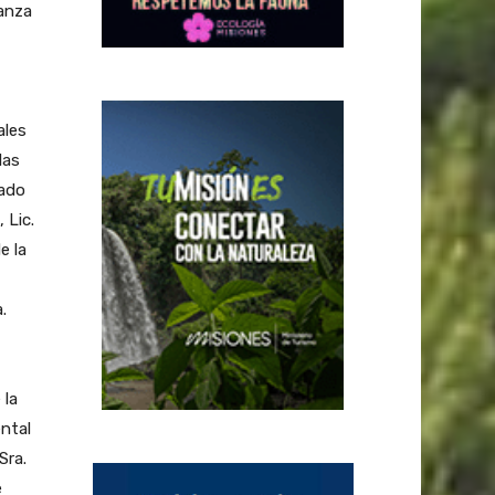
anza
ales
las
nado
 Lic.
e la
.
 la
ental
Sra.
e