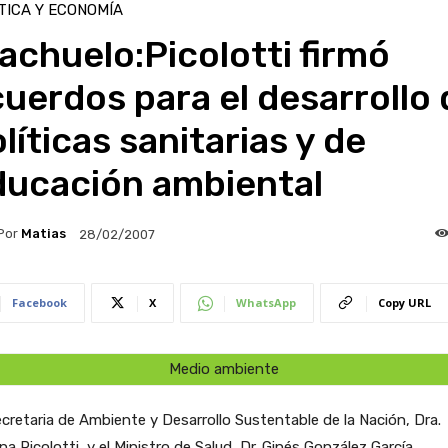
TICA Y ECONOMÍA
achuelo:Picolotti firmó
uerdos para el desarrollo 
líticas sanitarias y de
ducación ambiental
Por
Matias
28/02/2007
Facebook
X
WhatsApp
Copy URL
Medio ambiente
cretaria de Ambiente y Desarrollo Sustentable de la Nación, Dra.
a Picolotti, y el Ministro de Salud, Dr. Ginés González García,