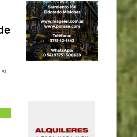
de
92