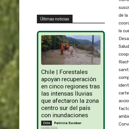
suscr
de l
Últimas noticias
coord
la cu
Desar
Salud
coope
Riac
sanit
Chile | Forestales
comp
apoyan recuperación
ident
en cinco regiones tras
las intensas lluvias
carte
que afectaron la zona
accio
centro sur del país
facto
con inundaciones
ambie
Patricia Escobar
-
Chile
Conv
06/08/2026