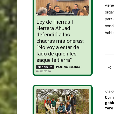
viene
orga
para 
Ley de Tierras |
conci
Herrera Ahuad
habit
defendió a las
chacras misioneras:
“No voy a estar del
lado de quien les
saque la tierra”
Patricia Escobar
-
Nacionales
04/08/2026
ARTÍC
Corr
gobi
fore