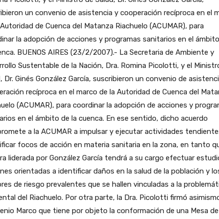
ibieron un convenio de asistencia y cooperación recíproca en el 
a Autoridad de Cuenca del Matanza Riachuelo (ACUMAR), para
inar la adopción de acciones y programas sanitarios en el ámbit
enca.
BUENOS AIRES (23/2/2007).- La Secretaria de Ambiente y
rollo Sustentable de la Nación, Dra. Romina Picolotti, y el Ministr
, Dr. Ginés González García, suscribieron un convenio de asistenci
ración recíproca en el marco de la Autoridad de Cuenca del Mat
huelo (ACUMAR), para coordinar la adopción de acciones y progr
arios en el ámbito de la cuenca. En ese sentido, dicho acuerdo
romete a la ACUMAR a impulsar y ejecutar actividades tendiente
ificar focos de acción en materia sanitaria en la zona, en tanto qu
ra liderada por González García tendrá a su cargo efectuar estudi
nes orientadas a identificar daños en la salud de la población y lo
res de riesgo prevalentes que se hallen vinculadas a la problemát
ntal del Riachuelo. Por otra parte, la Dra. Picolotti firmó asimism
enio Marco que tiene por objeto la conformación de una Mesa de