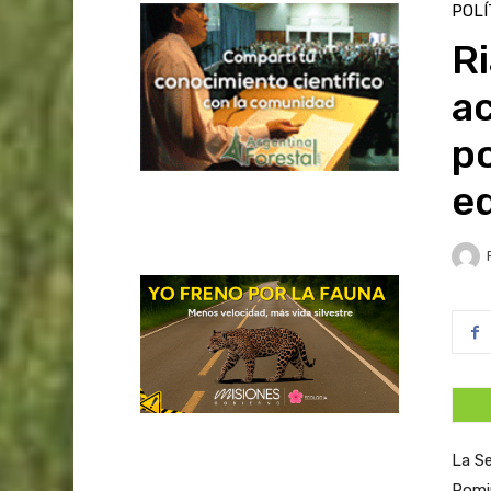
POLÍ
Ri
ac
po
e
La Se
Romin