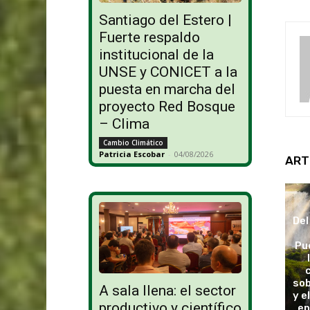
Santiago del Estero |
Fuerte respaldo
institucional de la
UNSE y CONICET a la
puesta en marcha del
proyecto Red Bosque
– Clima
Cambio Climático
Patricia Escobar
-
04/08/2026
ART
Del
Pu
sob
A sala llena: el sector
y e
productivo y científico
en