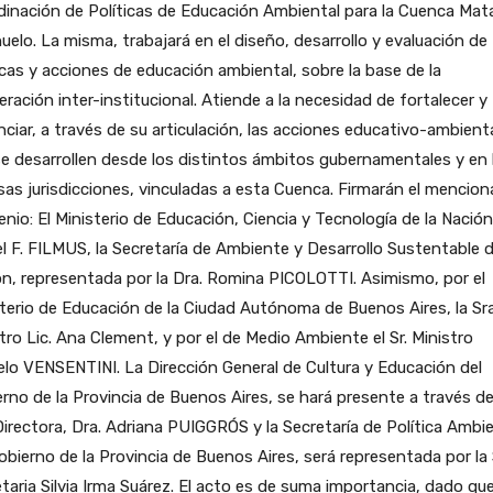
inación de Políticas de Educación Ambiental para la Cuenca Mat
uelo. La misma, trabajará en el diseño, desarrollo y evaluación de
icas y acciones de educación ambiental, sobre la base de la
ración inter-institucional. Atiende a la necesidad de fortalecer y
ciar, a través de su articulación, las acciones educativo-ambient
e desarrollen desde los distintos ámbitos gubernamentales y en 
sas jurisdicciones, vinculadas a esta Cuenca. Firmarán el mencio
nio: El Ministerio de Educación, Ciencia y Tecnología de la Nación,
l F. FILMUS, la Secretaría de Ambiente y Desarrollo Sustentable d
n, representada por la Dra. Romina PICOLOTTI. Asimismo, por el
terio de Educación de la Ciudad Autónoma de Buenos Aires, la Sra
tro Lic. Ana Clement, y por el de Medio Ambiente el Sr. Ministro
lo VENSENTINI. La Dirección General de Cultura y Educación del
rno de la Provincia de Buenos Aires, se hará presente a través de
Directora, Dra. Adriana PUIGGRÓS y la Secretaría de Política Ambi
obierno de la Provincia de Buenos Aires, será representada por la 
taria Silvia Irma Suárez. El acto es de suma importancia, dado qu