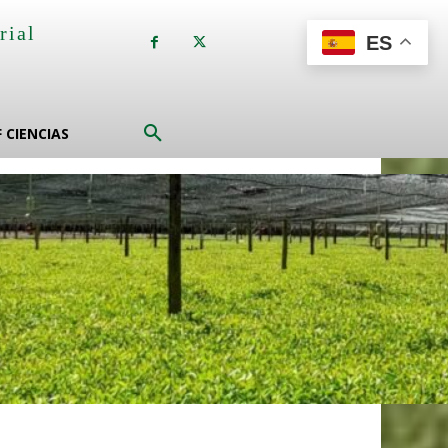
rial
ES
a
F CIENCIAS