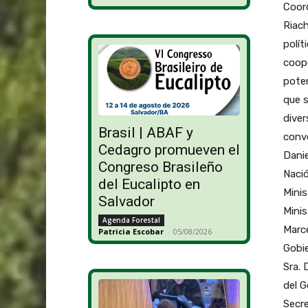
Coord
Riach
polít
coope
poten
que s
diver
Brasil | ABAF y
conve
Cedagro promueven el
Danie
Congreso Brasileño
Nació
del Eucalipto en
Minis
Salvador
Minis
Agenda Forestal
Marce
Patricia Escobar
-
05/08/2026
Gobie
Sra. 
del G
Secre