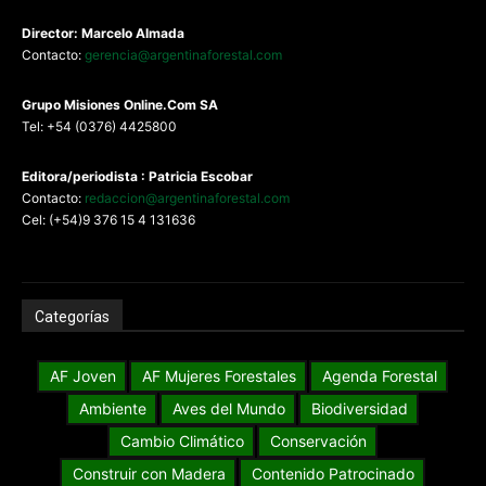
Director: Marcelo Almada
Contacto:
gerencia@argentinaforestal.com
G
rupo Misiones
Online.Com
SA
Tel: +54 (0376) 4425800
Editora/periodista : Patricia Escobar
Contacto:
redaccion@argentinaforestal.com
Cel: (+54)9 376 15 4 131636
Categorías
AF Joven
AF Mujeres Forestales
Agenda Forestal
Ambiente
Aves del Mundo
Biodiversidad
Cambio Climático
Conservación
Construir con Madera
Contenido Patrocinado