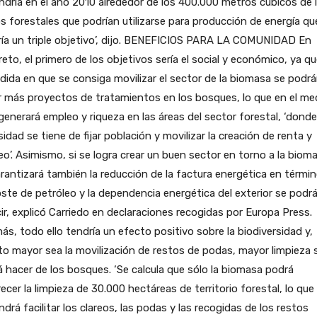
dría en el año 2010 alrededor de los 400.000 metros cúbicos de 
s forestales que podrían utilizarse para producción de energía qu
ía un triple objetivo’, dijo. BENEFICIOS PARA LA COMUNIDAD En
eto, el primero de los objetivos sería el social y económico, ya q
dida en que se consiga movilizar el sector de la biomasa se podr
 más proyectos de tratamientos en los bosques, lo que en el me
 generará empleo y riqueza en las áreas del sector forestal, ‘dond
idad se tiene de fijar población y movilizar la creación de renta y
o’. Asimismo, si se logra crear un buen sector en torno a la biom
rantizará también la reducción de la factura energética en térmi
ste de petróleo y la dependencia energética del exterior se podr
ir, explicó Carriedo en declaraciones recogidas por Europa Press.
s, todo ello tendría un efecto positivo sobre la biodiversidad y,
o mayor sea la movilización de restos de podas, mayor limpieza 
 hacer de los bosques. ‘Se calcula que sólo la biomasa podrá
ecer la limpieza de 30.000 hectáreas de territorio forestal, lo que
drá facilitar los clareos, las podas y las recogidas de los restos