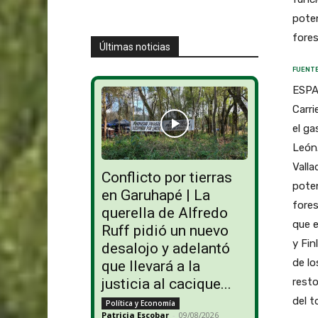
poten
fores
Últimas noticias
FUENTE
ESPA
Carri
el ga
León.
Valla
Conflicto por tierras
poten
en Garuhapé | La
fores
querella de Alfredo
que e
Ruff pidió un nuevo
y Fin
desalojo y adelantó
de lo
que llevará a la
resto
justicia al cacique...
del t
Política y Economía
Patricia Escobar
-
09/08/2026