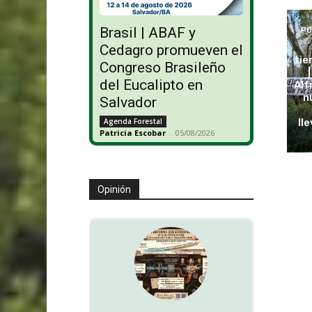
Brasil | ABAF y
PO
Cedagro promueven el
tie
Congreso Brasileño
del Eucalipto en
Alf
n
Salvador
lle
Agenda Forestal
Patricia Escobar
-
05/08/2026
Opinión