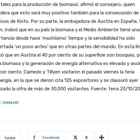
tales para la producción de biomasa’, afirmó el consejero, quien
dera que esto será muy positivo también para la consecución de 
ivos de Kioto. Por su parte, la embajadora de Austria en España, U
en, indicó que en su país la biomasa y el Medio Ambiente tiene una
tancia desde hace ‘muchísimo’ tiempo y la sensibilidad ha sido
rtada ‘un poco antes’ que en otras partes del mundo. En esta lín
có que en Austria el 40 por ciento de su superficie son bosques, p
a biomasa y la generación de energía alternativa es elevada y asc
 por ciento. Carriedo y Tillyen visitaron el pasado viernes la feria
ergía, en la que se dieron cita 125 expositores y se clausuró ayer
zado la cifra de más de 30.000 visitantes. Fuente: terra 23/10/2
: TERRA EFE
Facebook
X
Cuota