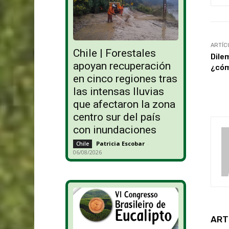
ARTÍC
Chile | Forestales
Dile
apoyan recuperación
¿cóm
en cinco regiones tras
las intensas lluvias
que afectaron la zona
centro sur del país
con inundaciones
Patricia Escobar
-
Chile
06/08/2026
ART