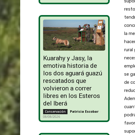
supon
resto
tendr
concr
la me
hacer
rural
Kuarahy y Jasy, la
neces
emotiva historia de
emple
los dos aguará guazú
se ga
rescatados que
de co
volvieron a correr
reduc
libres en los Esteros
Ademá
del Iberá
cuant
Patricia Escobar
-
Conservación
podrá
08/08/2026
favor
supon