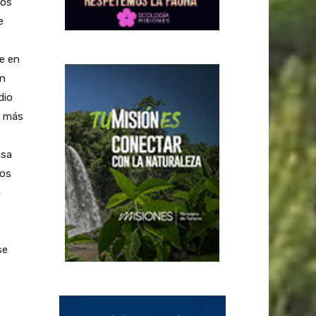
los
e
ue en
án
dio
e más
asa
nos
á
se