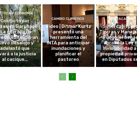
LÍTICA Y ECONOMÍA
CAMBIO CLIMÁTICO
DESTACADAS
Conflicto por
rras en Garuhapé
Video | Ditmar Kurtz
Sin el capítulo 
| La querella de
presentó una
Tierras y Manejo
redo Ruff pidió un
herramienta del
Fuego, el Sena
uevo desalojo y
INTA para anticipar
aprobó la Ley 
adelantó que
inundaciones y
Inviolabilidad a
vará a la justicia
planificar el
propiedad privad
al cacique...
pastoreo
en Diputados se