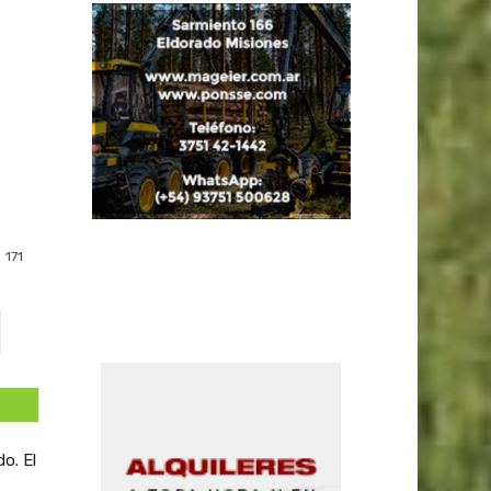
171
o. El