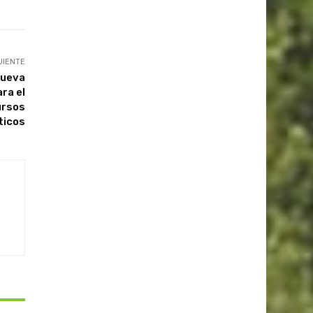
UIENTE
nueva
ara el
ursos
ticos