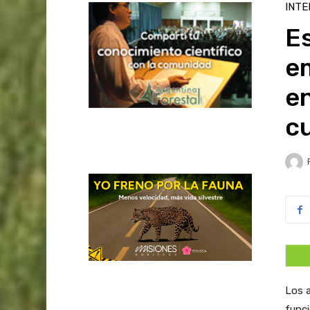
INTE
Es
em
en
cu
Los a
funci