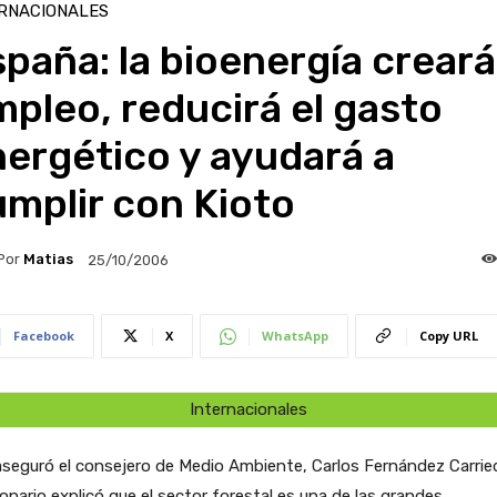
RNACIONALES
paña: la bioenergía creará
pleo, reducirá el gasto
ergético y ayudará a
mplir con Kioto
Por
Matias
25/10/2006
Facebook
X
WhatsApp
Copy URL
Internacionales
seguró el consejero de Medio Ambiente, Carlos Fernández Carried
onario explicó que el sector forestal es una de las grandes