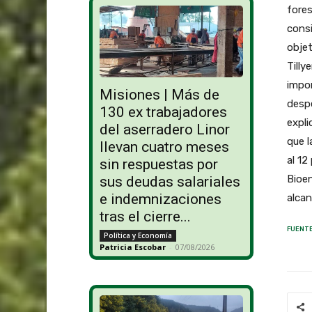
fores
consi
objet
Tilly
impor
Misiones | Más de
despe
130 ex trabajadores
expli
del aserradero Linor
que l
llevan cuatro meses
al 12
sin respuestas por
Bioen
sus deudas salariales
e indemnizaciones
alcan
tras el cierre...
FUENTE
Política y Economía
Patricia Escobar
-
07/08/2026