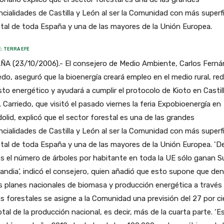
cialidades de Castilla y León al ser la Comunidad con más superfi
tal de toda España y una de las mayores de la Unión Europea.
: TERRA EFE
ÑA (23/10/2006).- El consejero de Medio Ambiente, Carlos Fern
edo, aseguró que la bioenergía creará empleo en el medio rural, red
sto energético y ayudará a cumplir el protocolo de Kioto en Castil
 Carriedo, que visitó el pasado viernes la feria Expobioenergía en
dolid, explicó que el sector forestal es una de las grandes
cialidades de Castilla y León al ser la Comunidad con más superfi
tal de toda España y una de las mayores de la Unión Europea. ‘De
s el número de árboles por habitante en toda la UE sólo ganan S
landia’, indicó el consejero, quien añadió que esto supone que de
s planes nacionales de biomasa y producción energética a través
s forestales se asigne a la Comunidad una previsión del 27 por c
otal de la producción nacional, es decir, más de la cuarta parte. ‘E