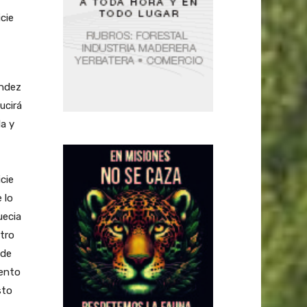
cie
ández
ucirá
la y
cie
 lo
uecia
ntro
 de
iento
sto