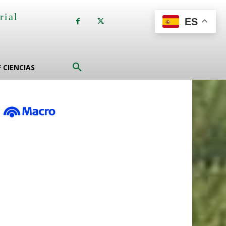
rial
ES
a
F CIENCIAS