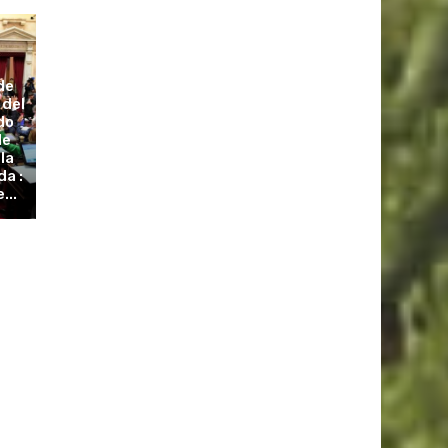
de
 del
do
de
 la
a :
...