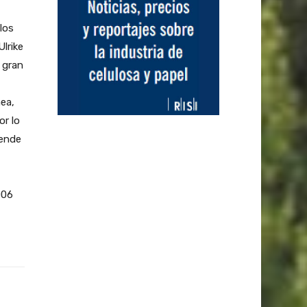
los
lrike
 gran
ea,
or lo
iende
006