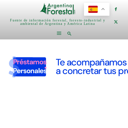
Fuente de información forestal, foresto-industrial y
ambiental de Argentina y América Latina