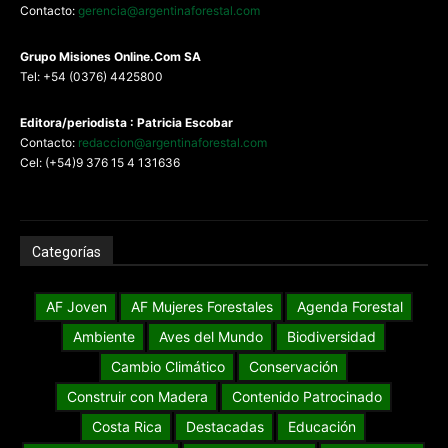
Contacto:
gerencia@argentinaforestal.com
G
rupo Misiones
Online.Com
SA
Tel: +54 (0376) 4425800
Editora/periodista : Patricia Escobar
Contacto:
redaccion@argentinaforestal.com
Cel: (+54)9 376 15 4 131636
Categorías
AF Joven
AF Mujeres Forestales
Agenda Forestal
Ambiente
Aves del Mundo
Biodiversidad
Cambio Climático
Conservación
Construir con Madera
Contenido Patrocinado
Costa Rica
Destacadas
Educación