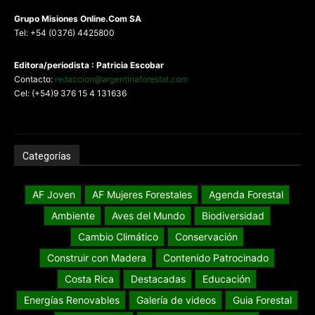
G
rupo Misiones
Online.Com
SA
Tel: +54 (0376) 4425800
Editora/periodista : Patricia Escobar
Contacto:
redaccion@argentinaforestal.com
Cel: (+54)9 376 15 4 131636
Categorías
AF Joven
AF Mujeres Forestales
Agenda Forestal
Ambiente
Aves del Mundo
Biodiversidad
Cambio Climático
Conservación
Construir con Madera
Contenido Patrocinado
Costa Rica
Destacadas
Educación
Energías Renovables
Galería de videos
Guia Forestal