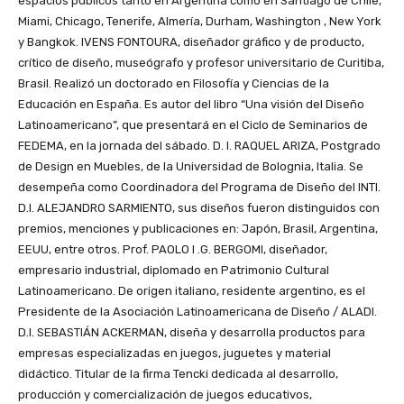
espacios públicos tanto en Argentina como en Santiago de Chile,
Miami, Chicago, Tenerife, Almería, Durham, Washington , New York
y Bangkok. IVENS FONTOURA, diseñador gráfico y de producto,
crítico de diseño, museógrafo y profesor universitario de Curitiba,
Brasil. Realizó un doctorado en Filosofía y Ciencias de la
Educación en España. Es autor del libro “Una visión del Diseño
Latinoamericano”, que presentará en el Ciclo de Seminarios de
FEDEMA, en la jornada del sábado. D. I. RAQUEL ARIZA, Postgrado
de Design en Muebles, de la Universidad de Bolognia, Italia. Se
desempeña como Coordinadora del Programa de Diseño del INTI.
D.I. ALEJANDRO SARMIENTO, sus diseños fueron distinguidos con
premios, menciones y publicaciones en: Japón, Brasil, Argentina,
EEUU, entre otros. Prof. PAOLO I .G. BERGOMI, diseñador,
empresario industrial, diplomado en Patrimonio Cultural
Latinoamericano. De origen italiano, residente argentino, es el
Presidente de la Asociación Latinoamericana de Diseño / ALADI.
D.I. SEBASTIÁN ACKERMAN, diseña y desarrolla productos para
empresas especializadas en juegos, juguetes y material
didáctico. Titular de la firma Tencki dedicada al desarrollo,
producción y comercialización de juegos educativos,