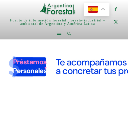
Fuente de información forestal, foresto-industrial y
ambiental de Argentina y América Latina