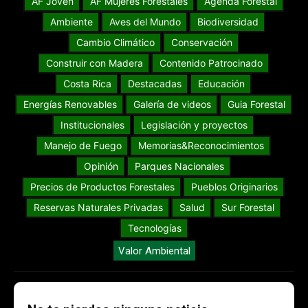
AF Joven
AF Mujeres Forestales
Agenda Forestal
Ambiente
Aves del Mundo
Biodiversidad
Cambio Climático
Conservación
Construir con Madera
Contenido Patrocinado
Costa Rica
Destacadas
Educación
Energías Renovables
Galería de videos
Guia Forestal
Institucionales
Legislación y proyectos
Manejo de Fuego
Memorias&Reconocimientos
Opinión
Parques Nacionales
Precios de Productos Forestales
Pueblos Originarios
Reservas Naturales Privadas
Salud
Sur Forestal
Tecnologías
Valor Ambiental