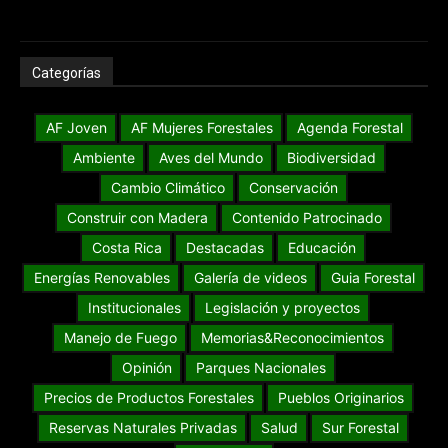
Categorías
AF Joven
AF Mujeres Forestales
Agenda Forestal
Ambiente
Aves del Mundo
Biodiversidad
Cambio Climático
Conservación
Construir con Madera
Contenido Patrocinado
Costa Rica
Destacadas
Educación
Energías Renovables
Galería de videos
Guia Forestal
Institucionales
Legislación y proyectos
Manejo de Fuego
Memorias&Reconocimientos
Opinión
Parques Nacionales
Precios de Productos Forestales
Pueblos Originarios
Reservas Naturales Privadas
Salud
Sur Forestal