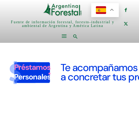
Fuente de información forestal, foresto-industrial y
ambiental de Argentina y América Latina