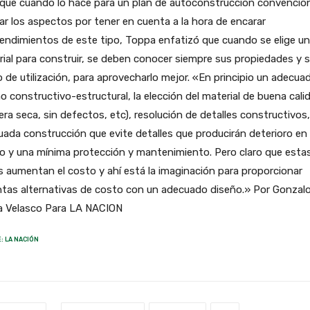
 que cuando lo hace para un plan de autoconstrucción convenciona
ar los aspectos por tener en cuenta a la hora de encarar
ndimientos de este tipo, Toppa enfatizó que cuando se elige un
ial para construir, se deben conocer siempre sus propiedades y 
de utilización, para aprovecharlo mejor. «En principio un adecua
o constructivo-estructural, la elección del material de buena cali
ra seca, sin defectos, etc), resolución de detalles constructivos,
ada construcción que evite detalles que producirán deterioro en 
o y una mínima protección y mantenimiento. Pero claro que esta
 aumentan el costo y ahí está la imaginación para proporcionar
ntas alternativas de costo con un adecuado diseño.» Por Gonzal
a Velasco Para LA NACION
: LA NACIÓN