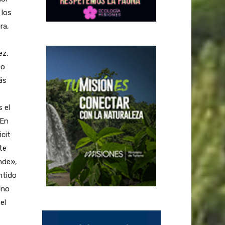
 los
ra,
ez,
to
ás
 el
 En
cit
te
nde»,
ntido
Uno
el