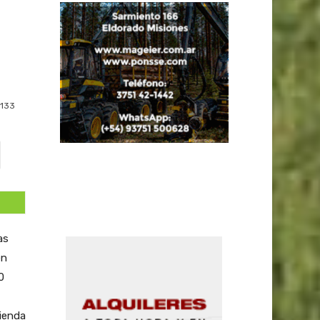
133
as
en
0
vienda