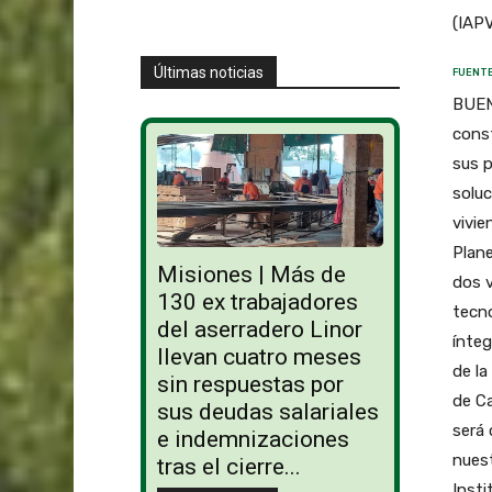
(IAPV
Últimas noticias
FUENTE
BUENO
const
sus p
soluc
vivie
Plan
Misiones | Más de
dos v
130 ex trabajadores
tecno
del aserradero Linor
ínteg
llevan cuatro meses
de la
sin respuestas por
de C
sus deudas salariales
será 
e indemnizaciones
nuest
tras el cierre...
Insti