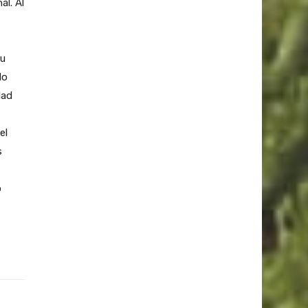
l. Al
su
do
dad
el
s
o