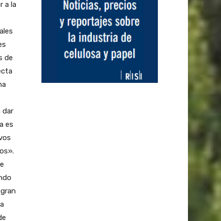
 a la
ales
es
s de
ecta
ma
 dar
a es
ivos
ios».
te
endo
 gran
la
de