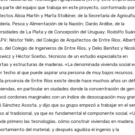
 parte del equipo que trabaja en este proyecto, conformado por
tectos Alicia Martín y Marta Stolkiner, de la Secretaría de Agricultu
ería, Pesca y Alimentación de la Nación; Dardo Ardibe, de la
rsidades de La Plata y de Concepción del Uruguay; Rodolfo Suár
APV; Néstor Yelín, del Colegio de Arquitectos de Entre Ríos; Alber
o, del Colegio de Ingenieros de Entre Ríos, y Delio Benítez y Nicol
wicz y Héctor Scerbo, técnicos de un estudio especialista en
rtas y estructuras de maderas. «La denominada vivienda social es
r techo al que puede aspirar una persona de muy bajos recursos.
la provincia de Entre Ríos existe desde hace muchos años un défi
viendas, en particular en ciudades donde la concentración de gen
ocó cordones marginales con un índice de desocupación muy gra
ó Sánchez Acosta, y dijo que su grupo empezó a trabajar en el se
so al tradicional, ya que es fundamental el componente social. «
de primero las tecnologías, cómo construir viviendas en madera, 
rtamiento del material, y después agudiza el ingenio y la