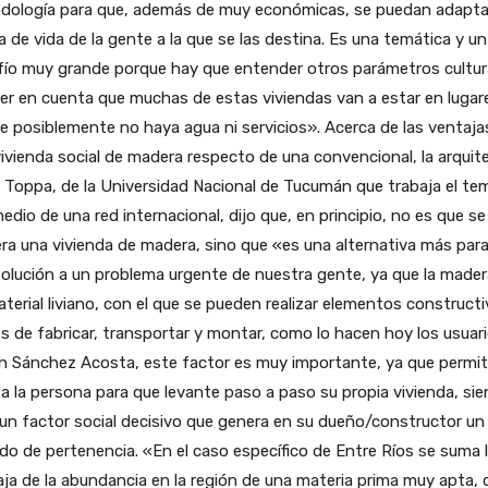
dología para que, además de muy económicas, se puedan adaptar
 de vida de la gente a la que se las destina. Es una temática y un
fío muy grande porque hay que entender otros parámetros cultur
er en cuenta que muchas de estas viviendas van a estar en lugar
 posiblemente no haya agua ni servicios». Acerca de las ventaja
ivienda social de madera respecto de una convencional, la arquit
 Toppa, de la Universidad Nacional de Tucumán que trabaja el te
edio de una red internacional, dijo que, en principio, no es que se
era una vivienda de madera, sino que «es una alternativa más para
olución a un problema urgente de nuestra gente, ya que la mader
terial liviano, con el que se pueden realizar elementos construct
es de fabricar, transportar y montar, como lo hacen hoy los usuar
n Sánchez Acosta, este factor es muy importante, ya que permi
 a la persona para que levante paso a paso su propia vivienda, si
un factor social decisivo que genera en su dueño/constructor un
do de pertenencia. «En el caso específico de Entre Ríos se suma 
ja de la abundancia en la región de una materia prima muy apta, 