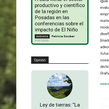
igual
productivo y científico
evalu
de la región en
empre
Posadas en las
mater
conferencias sobre el
modo 
impacto de El Niño
diseñ
Patricia Escobar
-
Ambiente
(made
31/07/2026
adecu
futur
cosas
Opinión
disti
Grañ
FUENTE
Ley de tierras: “La