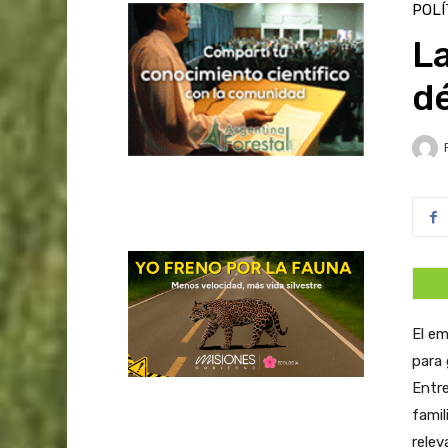
POLÍ
L
dé
El em
para
Entre
famil
relev