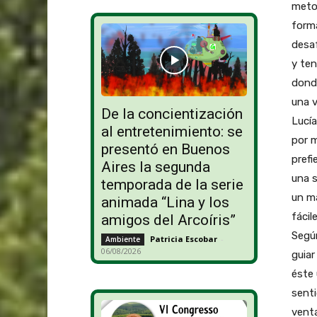
meto
forma
desa
y ten
donde
una v
De la concientización
Lucía
al entretenimiento: se
por m
presentó en Buenos
prefi
Aires la segunda
una s
temporada de la serie
un ma
animada “Lina y los
fácil
amigos del Arcoíris”
Segú
Patricia Escobar
-
Ambiente
06/08/2026
guiar
éste 
senti
venta