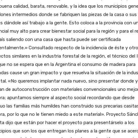
uena calidad, barata, renovable, y la idea que los municipios gen
lones intermedios donde se fabriquen las piezas de la casa o sus
s dándole así trabajo a la gente. Esto coloca a la provincia con u
cial muy alto para crear bienestar social para la región y para el r
aís saliendo con una casa que hasta puede ser certificada
ntalmente.» Consultado respecto de la incidencia de éste y otr
ctos similares en la industria forestal de la región, el técnico del
que no se espera que en la Argentina el consumo de madera para
ndas cause un gran impacto y que resuelva la situación de la indus
tal. «No queremos implantar nada nuevo, sino presentar donde y
lan de autoconstrucción con materiales convencionales uno mejo
ra; apuntamos siempre al aspecto social recordando que desde
uo las familias más humildes han construido sus precarias casita
a, por lo que no le tienen miedo a este material». Proyecto Sán
a dijo que están por hacer el proyecto para presentárselo a los
ipios que son los que entregan los planes a la gente que se acer