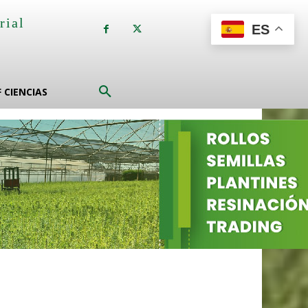
rial
ES
a
F CIENCIAS