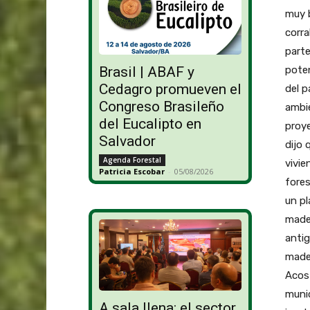
muy b
corra
parte
poten
Brasil | ABAF y
Cedagro promueven el
del p
Congreso Brasileño
ambie
del Eucalipto en
proye
Salvador
dijo 
Agenda Forestal
vivie
Patricia Escobar
-
05/08/2026
fores
un p
made
antig
mader
Acost
munic
A sala llena: el sector