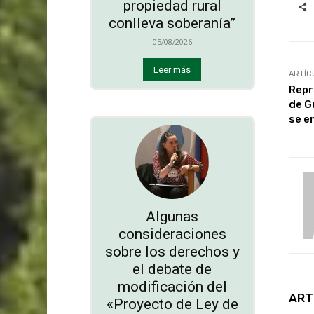
propiedad rural
conlleva soberanía”
05/08/2026
Leer más
ARTÍC
Repr
de G
se e
Algunas
consideraciones
sobre los derechos y
el debate de
modificación del
ART
«Proyecto de Ley de