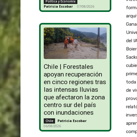
Política y Economía
Patricia Escobar
-
07/08/2026
forma
arqui
Ganad
Unive
del I
Boier
Sacko
cubie
Chile | Forestales
apoyan recuperación
prime
en cinco regiones tras
toda 
las intensas lluvias
de vi
que afectaron la zona
prov
centro sur del país
relat
con inundaciones
inver
Patricia Escobar
-
Chile
apren
06/08/2026
compo