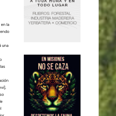
en la
iendo
á una
o
las
ación
vi],
aso
de
l
dor