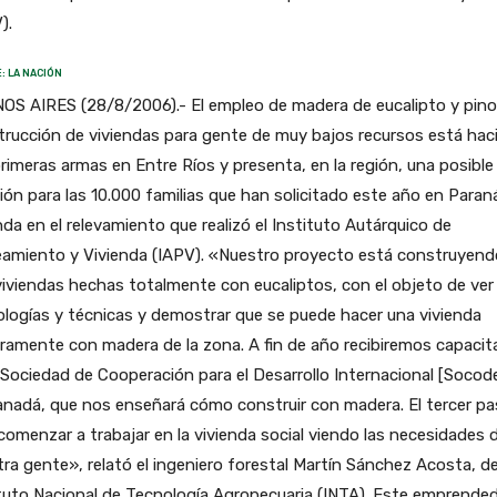
).
: LA NACIÓN
S AIRES (28/8/2006).- El empleo de madera de eucalipto y pino 
rucción de viviendas para gente de muy bajos recursos está hac
rimeras armas en Entre Ríos y presenta, en la región, una posible
ión para las 10.000 familias que han solicitado este año en Paran
nda en el relevamiento que realizó el Instituto Autárquico de
eamiento y Vivienda (IAPV). «Nuestro proyecto está construyend
iviendas hechas totalmente con eucaliptos, con el objeto de ver 
logías y técnicas y demostrar que se puede hacer una vivienda
ramente con madera de la zona. A fin de año recibiremos capacit
 Sociedad de Cooperación para el Desarrollo Internacional [Socode
anadá, que nos enseñará cómo construir con madera. El tercer p
comenzar a trabajar en la vivienda social viendo las necesidades 
ra gente», relató el ingeniero forestal Martín Sánchez Acosta, de
tuto Nacional de Tecnología Agropecuaria (INTA). Este emprende