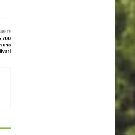
UIENTE
e 700
n una
livari