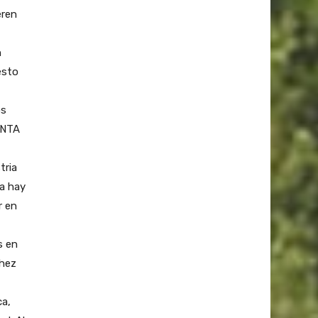
eren
n
esto
os
 INTA
tria
a hay
r en
s en
chez
ca,