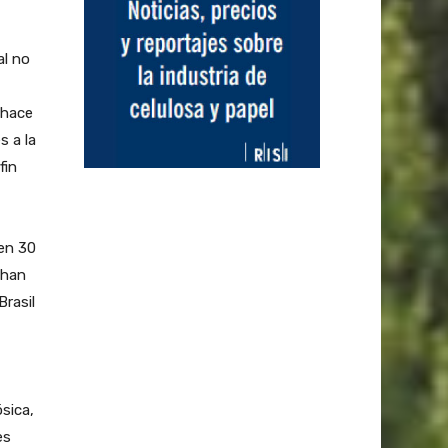
al no
 hace
s a la
fin
en 30
chan
Brasil
sica,
es