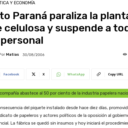
TICA Y ECONOMÍA
to Paraná paraliza la plant
 celulosa y suspende a to
 personal
Por
Matias
30/08/2006
Facebook
X
WhatsApp
Copy URL
compañía abastece al 50 por ciento de la industria papelera naci
nsecuencia del piquete instalado desde hace diez días, promovid
ndicato de papeleros y actores políticos de la oposición al gobiern
ncial. La fábrica se quedó sin insumos y hoy iniciará el procedimi