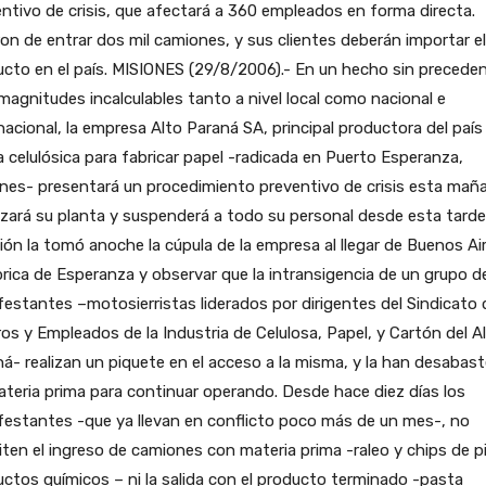
ntivo de crisis, que afectará a 360 empleados en forma directa.
on de entrar dos mil camiones, y sus clientes deberán importar el
cto en el país.
MISIONES (29/8/2006).- En un hecho sin precede
magnitudes incalculables tanto a nivel local como nacional e
nacional, la empresa Alto Paraná SA, principal productora del país
 celulósica para fabricar papel -radicada en Puerto Esperanza,
nes- presentará un procedimiento preventivo de crisis esta mañ
izará su planta y suspenderá a todo su personal desde esta tarde
ión la tomó anoche la cúpula de la empresa al llegar de Buenos Ai
brica de Esperanza y observar que la intransigencia de un grupo d
estantes –motosierristas liderados por dirigentes del Sindicato 
os y Empleados de la Industria de Celulosa, Papel, y Cartón del A
á- realizan un piquete en el acceso a la misma, y la han desabas
teria prima para continuar operando. Desde hace diez días los
estantes -que ya llevan en conflicto poco más de un mes-, no
ten el ingreso de camiones con materia prima -raleo y chips de p
ctos químicos – ni la salida con el producto terminado -pasta