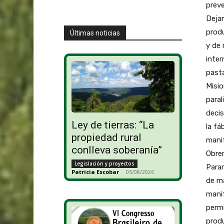
preve
Dejar
produ
Últimas noticias
y de 
inter
pasta
Misio
paral
decis
Ley de tierras: “La
la fá
propiedad rural
manif
conlleva soberanía”
Obrer
Legislación y proyectos
Paran
Patricia Escobar
-
05/08/2026
de ma
manif
permi
produ