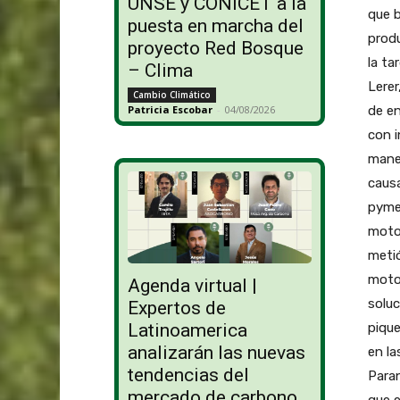
UNSE y CONICET a la
que b
puesta en marcha del
produ
proyecto Red Bosque
la ta
– Clima
Lerer
Cambio Climático
de en
Patricia Escobar
-
04/08/2026
con i
manej
causa
pymes
moto
metió
motos
Agenda virtual |
soluc
Expertos de
pique
Latinoamerica
analizarán las nuevas
en la
tendencias del
Paran
mercado de carbono
que e