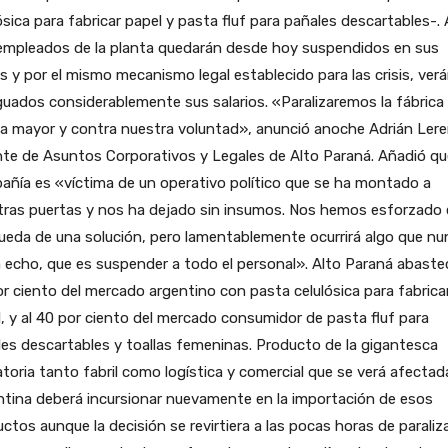
ósica para fabricar papel y pasta fluf para pañales descartables-. 
empleados de la planta quedarán desde hoy suspendidos en sus
s y por el mismo mecanismo legal establecido para las crisis, ver
ados considerablemente sus salarios. «Paralizaremos la fábrica
a mayor y contra nuestra voluntad», anunció anoche Adrián Lerer
te de Asuntos Corporativos y Legales de Alto Paraná. Añadió qu
ñía es «víctima de un operativo político que se ha montado a
tras puertas y nos ha dejado sin insumos. Nos hemos esforzado 
eda de una solución, pero lamentablemente ocurrirá algo que nu
 echo, que es suspender a todo el personal». Alto Paraná abastec
r ciento del mercado argentino con pasta celulósica para fabrica
, y al 40 por ciento del mercado consumidor de pasta fluf para
es descartables y toallas femeninas. Producto de la gigantesca
toria tanto fabril como logística y comercial que se verá afectada
tina deberá incursionar nuevamente en la importación de esos
ctos aunque la decisión se revirtiera a las pocas horas de paraliza