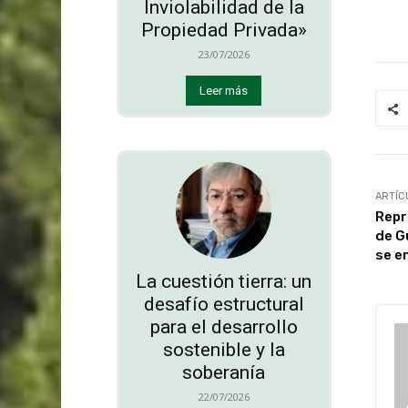
Inviolabilidad de la
Propiedad Privada»
23/07/2026
Leer más
ARTÍC
Repr
de G
se e
La cuestión tierra: un
desafío estructural
para el desarrollo
sostenible y la
soberanía
22/07/2026