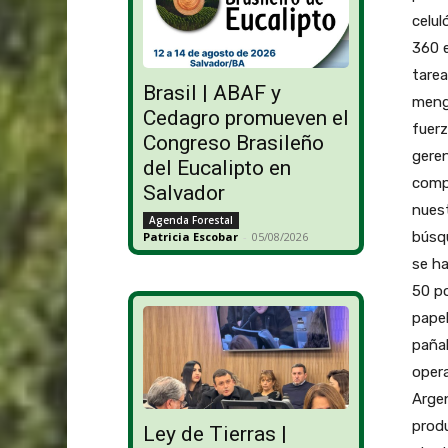
celul
360 
tarea
Brasil | ABAF y
mengu
Cedagro promueven el
fuerz
Congreso Brasileño
geren
del Eucalipto en
compa
Salvador
nues
Agenda Forestal
búsqu
Patricia Escobar
-
05/08/2026
se ha
50 po
papel
pañal
opera
Argen
produ
Ley de Tierras |