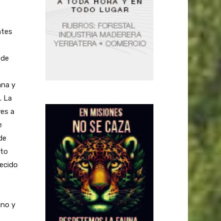
ntes
 de
ana y
. La
res a
e
de
lto
tecido
ino y