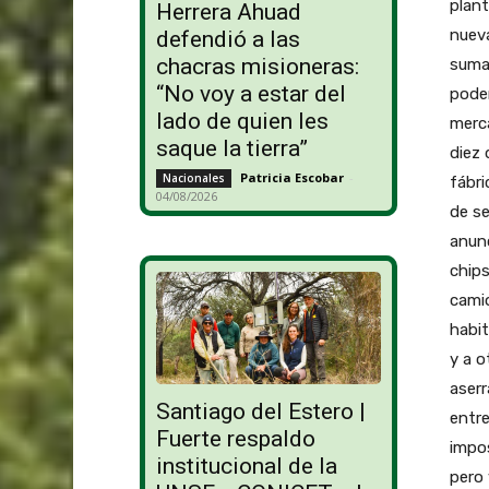
plant
Herrera Ahuad
nuev
defendió a las
chacras misioneras:
sumam
“No voy a estar del
poder
lado de quien les
merca
saque la tierra”
diez 
Patricia Escobar
-
Nacionales
fábri
04/08/2026
de se
anunc
chips
camio
habit
y a o
aserr
Santiago del Estero |
entre
Fuerte respaldo
impos
institucional de la
pero 