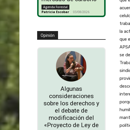
Agenda Forestal
acuer
Patricia Escobar
-
03/08/2026
celul
trab
la ac
Opinión
que e
APSA 
se de
Traba
sindi
provi
desco
Algunas
inter
consideraciones
porq
sobre los derechos y
humil
el debate de
modificación del
manti
«Proyecto de Ley de
polít