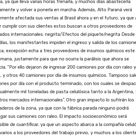
a, ya que lleva varias horas frenarla, y muchos días abastecerla
amente y volver a ponerla en marcha. Además, Alto Paraná verá
ente afectada sus ventas al Brasil ahora y en el futuro, ya que 
 cumplir con sus clientes estos buscan a otros proveedores de
dos internacionales. negrita/Efectos del piquete/negrita Desde
días, los manifestantes impiden el ingreso y salida de los camione
ca, excepción echa a tres proveedores de insumos químicos este 
mana, justamente para que no ocurra la parálisis que ahora se
ia. “Por ello dejaron de ingresar 200 camiones por día con raleo y
, y otros 40 camiones por día de insumos químicos. Tampoco sal
nes por día con el producto terminado, con los cuales se despa
ualmente mil toneladas de pasta celulósica tanto a la Argentina, 
tros mercados internacionales”. Otro gran impacto lo sufrirán los
aderos de la zona, ya que con la fábrica parada ninguno podrá
gar sus camiones con raleo. El impacto socioeconómico será
ible de cuantificar, ya que un aspecto abarca a la compañía celuló
varios a los proveedores del trabajo previo, y muchos a los client