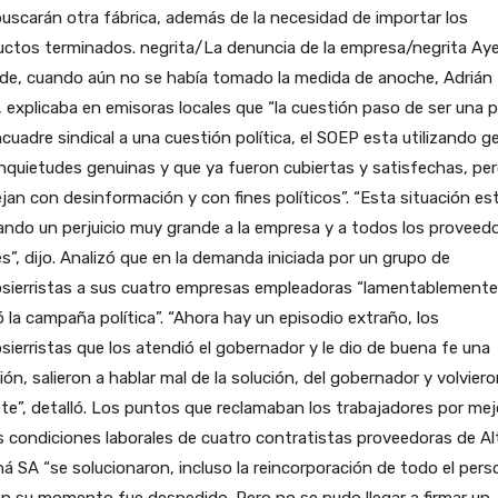
uscarán otra fábrica, además de la necesidad de importar los
ctos terminados. negrita/La denuncia de la empresa/negrita Aye
rde, cuando aún no se había tomado la medida de anoche, Adrián
, explicaba en emisoras locales que “la cuestión paso de ser una p
cuadre sindical a una cuestión política, el SOEP esta utilizando g
nquietudes genuinas y que ya fueron cubiertas y satisfechas, per
an con desinformación y con fines políticos”. “Esta situación es
ndo un perjuicio muy grande a la empresa y a todos los proveed
”, dijo. Analizó que en la demanda iniciada por un grupo de
sierristas a sus cuatro empresas empleadoras “lamentablemente
 la campaña política”. “Ahora hay un episodio extraño, los
ierristas que los atendió el gobernador y le dio de buena fe una
ión, salieron a hablar mal de la solución, del gobernador y volviero
te”, detalló. Los puntos que reclamaban los trabajadores por mej
s condiciones laborales de cuatro contratistas proveedoras de Al
á SA “se solucionaron, incluso la reincorporación de todo el pers
n su momento fue despedido. Pero no se pudo llegar a firmar un