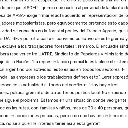
do por que el SOEP –gremio que nuclea al personal de la planta d
osa de APSA- exige firmar el acta acuerdo en representación de l
ajadores motosierristas, pero equívocamente pretende esto dado
tividad se encuadra en la forestal por ley del Trabajo Agrario, que 
s UATRE; y por otra parte el convenio colectivo de este gremio y
excluye a los trabajadores forestales”, remarcó. El encuadre sind
berá resolver entre UATRE, Sindicato de Papeleros y Ministerio d
jo de la Nación. “La representación gremial lo establece el siste
cal argentino por actividad, esto es así en todos los sectores. Ni l
ncia, las empresas o los trabajadores definen esto”. Lerer expres
noce en la actualidad el fondo del conflicto. “Hoy hay otros
eses, política gremial o de otros tenor, política local. No entiendo
ue sigue el problema. Estamos en una situación donde veo gente
de en las rutas, con familias y niños, mas de 30 a 40 personas, q
ene en condiciones precarias, pero creo que hay una intencional
ica, no se a quién le interesa tener así a esta gente”.