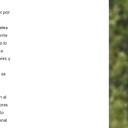
r por
elea
ente
o lo
ta
ores y
 se
n al
oras
to
onal