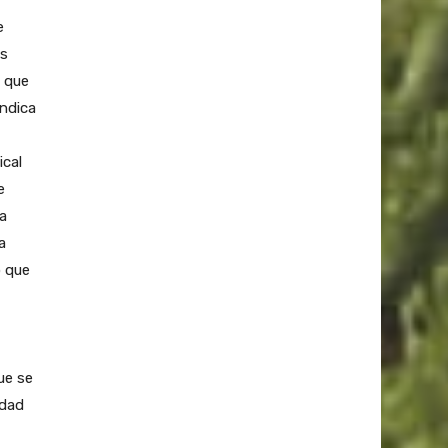
e
os
 que
indica
ical
e
ma
a
ó que
ue se
idad