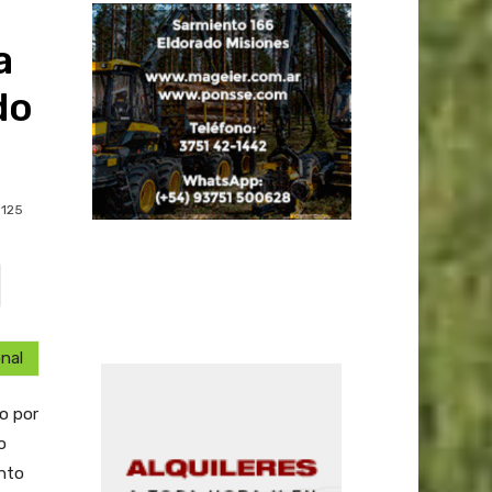
a
do
125
onal
o por
o
ento