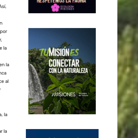
Así,
án
 por
,
e la
en la
nca
e al
r
, la
r la