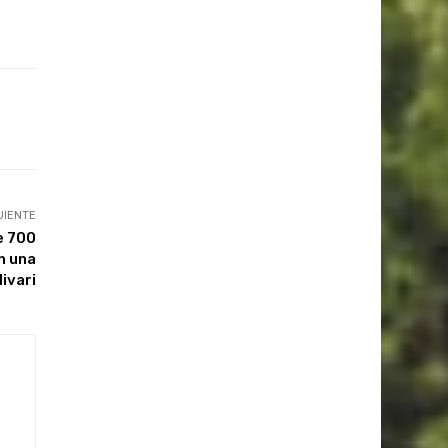
UIENTE
e 700
n una
livari