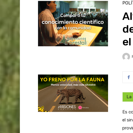
POLÍ
Al
de
el
La 
Es co
el si
provi