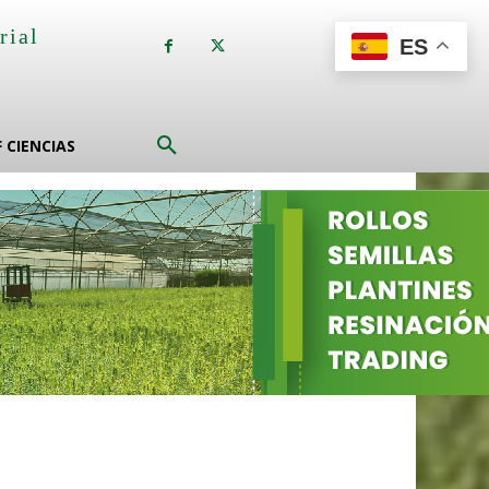
rial
ES
a
F CIENCIAS