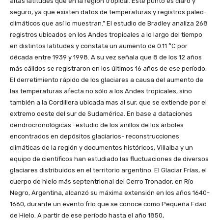
altas latitudes que en la región tropical. Este punto es claro y
seguro, ya que existen datos de temperaturas y registros paleo-
climáticos que así lo muestran.” El estudio de Bradley analiza 268
registros ubicados en los Andes tropicales a lo largo del tiempo
en distintos latitudes y constata un aumento de 0.11 °C por
década entre 1939 y 1998. A su vez señala que 8 de los 12 años
más cálidos se registraron en los últimos 16 años de ese período.
El derretimiento rápido de los glaciares a causa del aumento de
las temperaturas afecta no sólo a los Andes tropicales, sino
también a la Cordillera ubicada mas al sur, que se extiende por el
extremo oeste del sur de Sudamérica. En base a dataciones
dendrocronológicas -estudio de los anillos de los árboles
encontrados en depósitos glaciarios- reconstrucciones
climáticas de la región y documentos históricos, Villalba y un
equipo de científicos han estudiado las fluctuaciones de diversos
glaciares distribuidos en el territorio argentino. El Glaciar Frías, el
cuerpo de hielo más septentrional del Cerro Tronador, en Río
Negro, Argentina, alcanzó su máxima extensión en los años 1640-
1660, durante un evento frío que se conoce como Pequeña Edad
de Hielo. A partir de ese período hasta el año 1850,