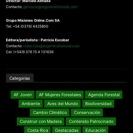
Director: Marcelo Almada
Contacto:
gerencia@argentinaforestal.com
G
rupo Misiones
Online.Com
SA
Tel: +54 (0376) 4425800
Editora/periodista : Patricia Escobar
Contacto:
redaccion@argentinaforestal.com
Cel: (+54)9 376 15 4 131636
Categorías
AF Joven
AF Mujeres Forestales
Agenda Forestal
Ambiente
Aves del Mundo
Biodiversidad
Cambio Climático
Conservación
Construir con Madera
Contenido Patrocinado
Costa Rica
Destacadas
Educación