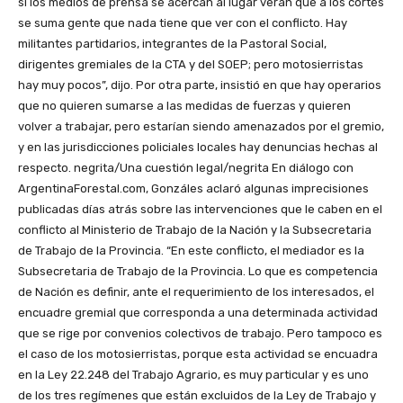
si los medios de prensa se acercan al lugar verán que a los cortes
se suma gente que nada tiene que ver con el conflicto. Hay
militantes partidarios, integrantes de la Pastoral Social,
dirigentes gremiales de la CTA y del SOEP; pero motosierristas
hay muy pocos”, dijo. Por otra parte, insistió en que hay operarios
que no quieren sumarse a las medidas de fuerzas y quieren
volver a trabajar, pero estarían siendo amenazados por el gremio,
y en las jurisdicciones policiales locales hay denuncias hechas al
respecto. negrita/Una cuestión legal/negrita En diálogo con
ArgentinaForestal.com, Gonzáles aclaró algunas imprecisiones
publicadas días atrás sobre las intervenciones que le caben en el
conflicto al Ministerio de Trabajo de la Nación y la Subsecretaria
de Trabajo de la Provincia. “En este conflicto, el mediador es la
Subsecretaria de Trabajo de la Provincia. Lo que es competencia
de Nación es definir, ante el requerimiento de los interesados, el
encuadre gremial que corresponda a una determinada actividad
que se rige por convenios colectivos de trabajo. Pero tampoco es
el caso de los motosierristas, porque esta actividad se encuadra
en la Ley 22.248 del Trabajo Agrario, es muy particular y es uno
de los tres regímenes que están excluidos de la Ley de Trabajo y