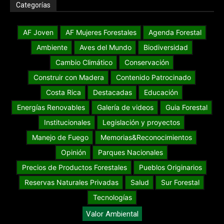
Categorías
AF Joven
AF Mujeres Forestales
Agenda Forestal
Ambiente
Aves del Mundo
Biodiversidad
Cambio Climático
Conservación
Construir con Madera
Contenido Patrocinado
Costa Rica
Destacadas
Educación
Energías Renovables
Galería de videos
Guia Forestal
Institucionales
Legislación y proyectos
Manejo de Fuego
Memorias&Reconocimientos
Opinión
Parques Nacionales
Precios de Productos Forestales
Pueblos Originarios
Reservas Naturales Privadas
Salud
Sur Forestal
Tecnologías
Valor Ambiental