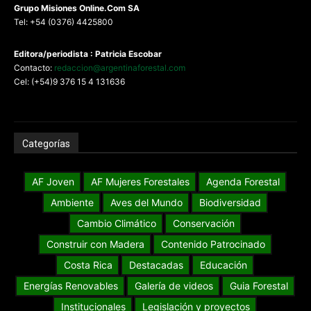
G
rupo Misiones
Online.Com
SA
Tel: +54 (0376) 4425800
Editora/periodista : Patricia Escobar
Contacto:
redaccion@argentinaforestal.com
Cel: (+54)9 376 15 4 131636
Categorías
AF Joven
AF Mujeres Forestales
Agenda Forestal
Ambiente
Aves del Mundo
Biodiversidad
Cambio Climático
Conservación
Construir con Madera
Contenido Patrocinado
Costa Rica
Destacadas
Educación
Energías Renovables
Galería de videos
Guia Forestal
Institucionales
Legislación y proyectos