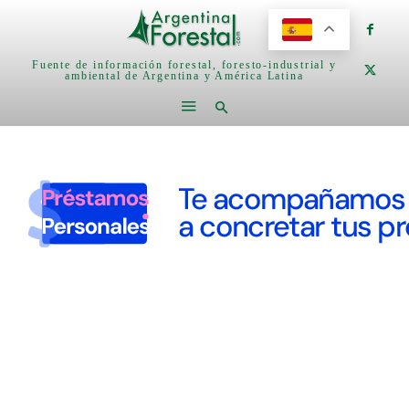
Fuente de información forestal, foresto-industrial y
ambiental de Argentina y América Latina