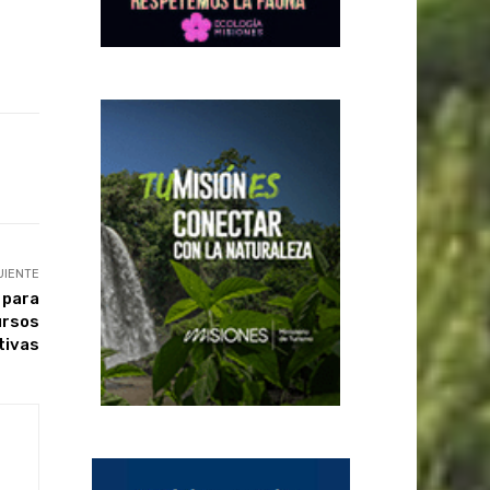
UIENTE
 para
ursos
tivas