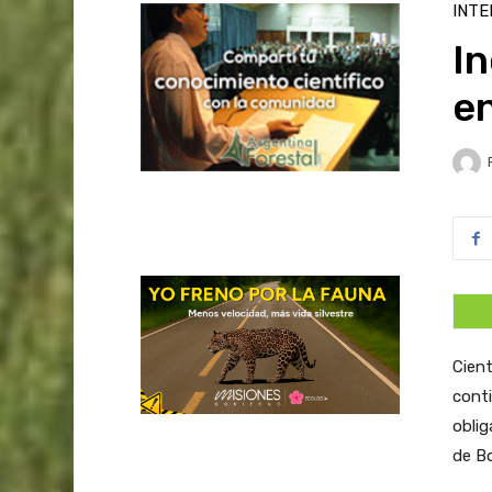
INTE
In
e
Cien
conti
oblig
de B