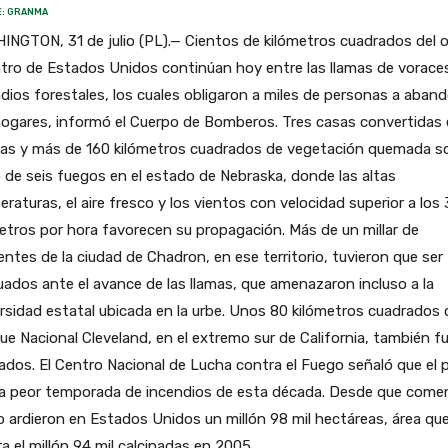
: GRANMA
NGTON, 31 de julio (PL).— Cientos de kilómetros cuadrados del 
tro de Estados Unidos continúan hoy entre las llamas de vorace
dios forestales, los cuales obligaron a miles de personas a aban
hogares, informó el Cuerpo de Bomberos. Tres casas convertidas
zas y más de 160 kilómetros cuadrados de vegetación quemada so
 de seis fuegos en el estado de Nebraska, donde las altas
raturas, el aire fresco y los vientos con velocidad superior a los
etros por hora favorecen su propagación. Más de un millar de
entes de la ciudad de Chadron, en ese territorio, tuvieron que ser
ados ante el avance de las llamas, que amenazaron incluso a la
rsidad estatal ubicada en la urbe. Unos 80 kilómetros cuadrados 
e Nacional Cleveland, en el extremo sur de California, también f
ados. El Centro Nacional de Lucha contra el Fuego señaló que el 
 la peor temporada de incendios de esta década. Desde que come
o ardieron en Estados Unidos un millón 98 mil hectáreas, área qu
a el millón 94 mil calcinadas en 2005.