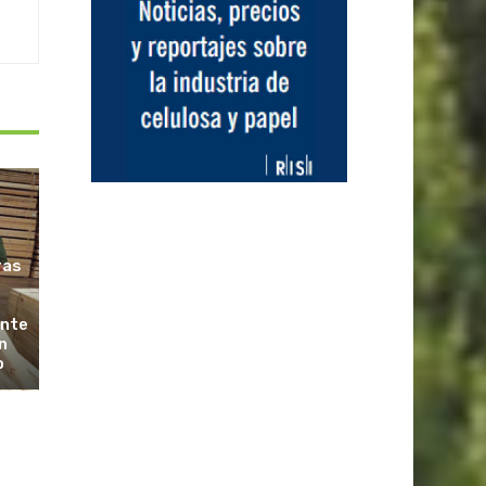
ras
ante
n
o