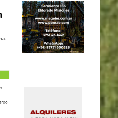
n
174
os
uerpo