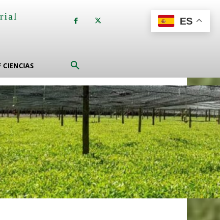
rial
ES
a
F CIENCIAS