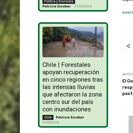
Política y Economía
Patricia Escobar
-
07/08/2026
FUENTE
Chile | Forestales
apoyan recuperación
ARTÍC
en cinco regiones tras
El G
las intensas lluvias
resp
past
que afectaron la zona
centro sur del país
con inundaciones
Patricia Escobar
-
Chile
06/08/2026