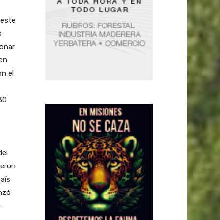
oeste
s
donar
 en
n el
 30
del
ueron
país
nzó
e