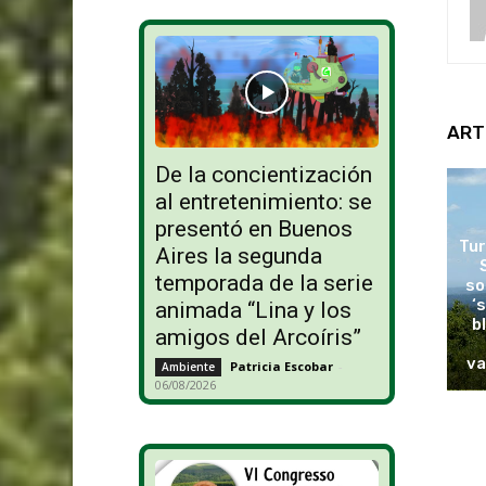
ART
De la concientización
al entretenimiento: se
presentó en Buenos
Tur
Aires la segunda
temporada de la serie
so
‘
animada “Lina y los
b
amigos del Arcoíris”
va
Patricia Escobar
-
Ambiente
06/08/2026