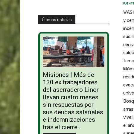
FUENTE
WASHI
Últimas noticias
y cen
incen
sus 
ceni
saldo
tempe
kilóm
Misiones | Más de
resid
130 ex trabajadores
evacu
del aserradero Linor
unive
llevan cuatro meses
Bosqu
sin respuestas por
arras
sus deudas salariales
vive
e indemnizaciones
el añ
tras el cierre...
super