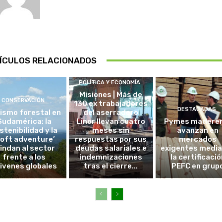
ÍCULOS RELACIONADOS
POLÍTICA Y ECONOMÍA
Misiones | Más de
CONSERVACIÓN
130 ex trabajadores
DESTACADAS
ismo forestal en
del aserradero
Sudamérica: la
Linor llevan cuatro
Pymes madere
stenibilidad y la
meses sin
avanzan en
soft adventure’
respuestas por sus
mercados
lindan al sector
deudas salariales e
exigentes medi
frente a los
indemnizaciones
la certificació
ivenes globales
tras el cierre...
PEFC en grup