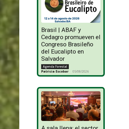
Brasil | ABAF y
Cedagro promueven el
Congreso Brasileño
del Eucalipto en
Salvador
Agenda Forestal
Patricia Escobar
-
05/08/2026
A sala llena: el sector