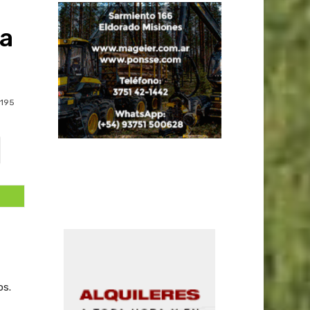
za
195
os.