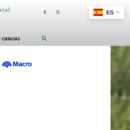
rial
ES
a
F CIENCIAS