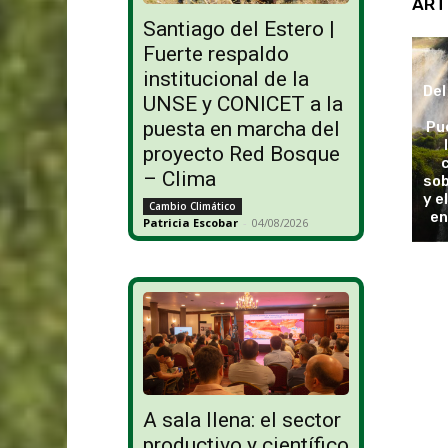
ART
Santiago del Estero |
Fuerte respaldo
institucional de la
Del
UNSE y CONICET a la
puesta en marcha del
Pu
proyecto Red Bosque
– Clima
sob
y e
Cambio Climático
en
Patricia Escobar
-
04/08/2026
A sala llena: el sector
productivo y científico