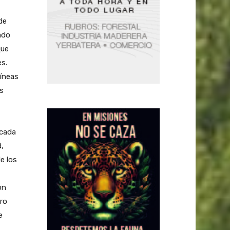
de
ado
que
s.
líneas
us
icada
d,
e los
on
ro
e