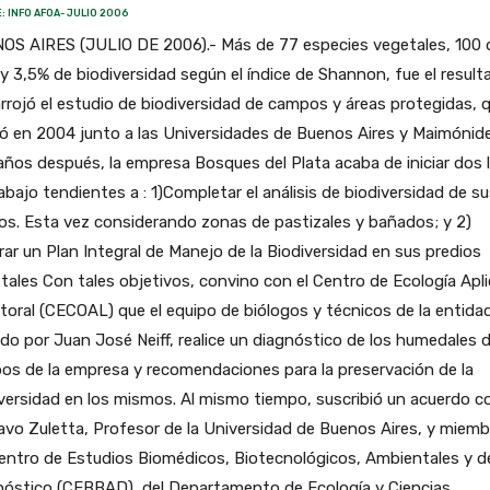
: INFO AFOA- JULIO 2006
OS AIRES (JULIO DE 2006).- Más de 77 especies vegetales, 100 
y 3,5% de biodiversidad según el índice de Shannon, fue el result
rrojó el estudio de biodiversidad de campos y áreas protegidas, 
zó en 2004 junto a las Universidades de Buenos Aires y Maimónide
ños después, la empresa Bosques del Plata acaba de iniciar dos 
abajo tendientes a : 1)Completar el análisis de biodiversidad de s
os. Esta vez considerando zonas de pastizales y bañados; y 2)
ar un Plan Integral de Manejo de la Biodiversidad en sus predios
tales Con tales objetivos, convino con el Centro de Ecología Apl
itoral (CECOAL) que el equipo de biólogos y técnicos de la entida
ado por Juan José Neiff, realice un diagnóstico de los humedales d
s de la empresa y recomendaciones para la preservación de la
versidad en los mismos. Al mismo tiempo, suscribió un acuerdo c
vo Zuletta, Profesor de la Universidad de Buenos Aires, y miemb
entro de Estudios Biomédicos, Biotecnológicos, Ambientales y d
nóstico (CEBBAD), del Departamento de Ecología y Ciencias