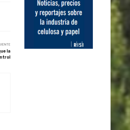
UIENTE
que la
ontrol