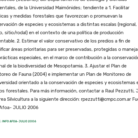
ntales, de la Universidad Maimónides; tendiente a 1. Facilitar
icas y medidas forestales que favorezcan o promuevan la
rvación de especies y ecosistemas a distintas escalas (regional,
o, sitio/rodal) en el contexto de una política de producción
ntable. 2. Estimar el valor conservativo de los predios a fin de
ificar áreas prioritarias para ser preservadas, protegidas o manej
rácticas especiales, en el marco de contribución a la conservació
nal de la biodiversidad de Mesopotamia. 3. Ajustar el Plan de
toreo de Fauna (2004) e implementar un Plan de Monitoreo de
versidad orientado a la conservación de especies y ecosistemas 
os forestales. Para más información, contactar a Raul Pezzutti, 
rea Silvicultura a la siguiente dirección: rpezzutti@cmpc.com.ar Fu
 Afoa- JULIO 2006
: INFO AFOA- JULIO 2006