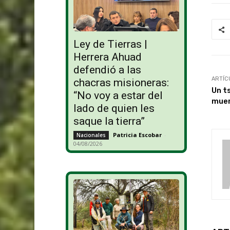
Ley de Tierras |
Herrera Ahuad
defendió a las
ARTÍC
chacras misioneras:
Un t
“No voy a estar del
mue
lado de quien les
saque la tierra”
Patricia Escobar
-
Nacionales
04/08/2026