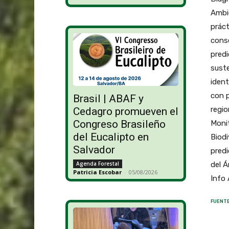
Ambie
práct
conse
predi
suste
ident
con p
Brasil | ABAF y
regio
Cedagro promueven el
Congreso Brasileño
Moni
del Eucalipto en
Biodi
Salvador
predi
del Á
Agenda Forestal
Patricia Escobar
-
05/08/2026
Info
FUENTE