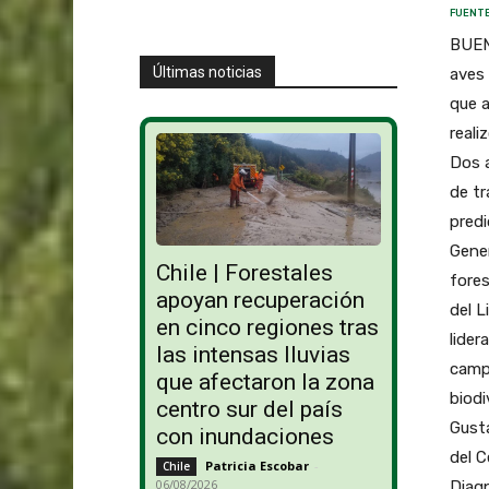
FUENTE
BUEN
Últimas noticias
aves 
que a
reali
Dos a
de tr
predi
Gener
Chile | Forestales
fores
apoyan recuperación
del L
en cinco regiones tras
lider
las intensas lluvias
campo
que afectaron la zona
biodi
centro sur del país
Gusta
con inundaciones
del C
Patricia Escobar
-
Chile
06/08/2026
Diag