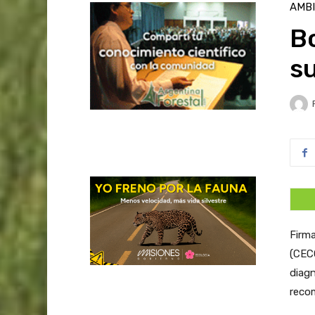
AMB
Bo
su
Firma
(CECO
diag
recom