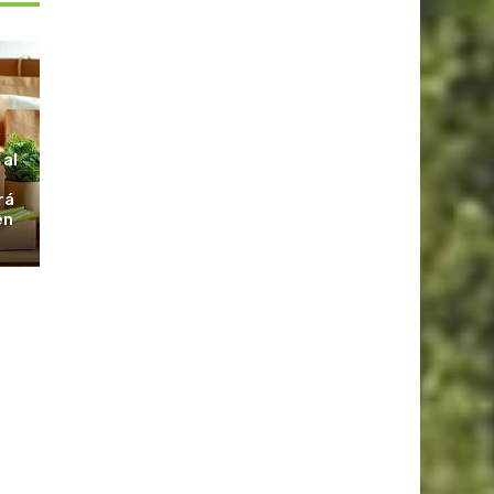
S
 al
rá
en