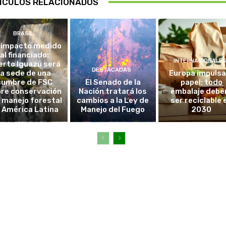
ÍCULOS RELACIONADOS
BRASIL
 impacto medido
al financiado:
INTERNACIONALE
erto Iguazú será
DESTACADAS
la sede de una
Europa impulsa
cumbre de FSC
El Senado de la
papel: todo
re conservación
Nación tratará los
embalaje debe
l manejo forestal
cambios a la Ley de
ser reciclable 
 América Latina
Manejo del Fuego
2030