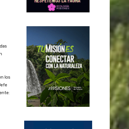
adas
n
en los
Jefe
ente: