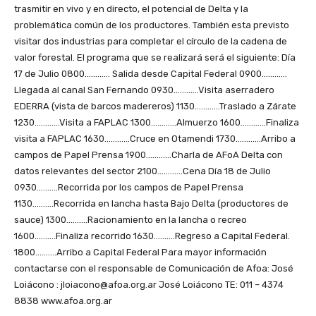
trasmitir en vivo y en directo, el potencial de Delta y la
problemática común de los productores. También esta previsto
visitar dos industrias para completar el círculo de la cadena de
valor forestal. El programa que se realizará será el siguiente: Día
17 de Julio 0800………… Salida desde Capital Federal 0900…………
Llegada al canal San Fernando 0930…………Visita aserradero
EDERRA (vista de barcos madereros) 1130…………Traslado a Zárate
1230…………Visita a FAPLAC 1300…………Almuerzo 1600…………Finaliza
visita a FAPLAC 1630…………Cruce en Otamendi 1730…………Arribo a
campos de Papel Prensa 1900…………Charla de AFoA Delta con
datos relevantes del sector 2100…………Cena Día 18 de Julio
0930……….Recorrida por los campos de Papel Prensa
1130……….Recorrida en lancha hasta Bajo Delta (productores de
sauce) 1300……….Racionamiento en la lancha o recreo
1600……….Finaliza recorrido 1630……….Regreso a Capital Federal.
1800……….Arribo a Capital Federal Para mayor información
contactarse con el responsable de Comunicación de Afoa: José
Loiácono : jloiacono@afoa.org.ar José Loiácono TE: 011 – 4374
8838 www.afoa.org.ar