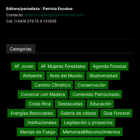
Editora/periodista : Patricia Escobar
Contacto:
redaccion@argentinaforestal.com
Cel: (+54)9 376 15 4 131636
Categorías
AF Joven
AF Mujeres Forestales
Agenda Forestal
Ambiente
Aves del Mundo
Biodiversidad
Cambio Climático
Conservación
Construir con Madera
Contenido Patrocinado
Costa Rica
Destacadas
Educación
Energías Renovables
Galería de videos
Guia Forestal
Institucionales
Legislación y proyectos
Manejo de Fuego
Memorias&Reconocimientos