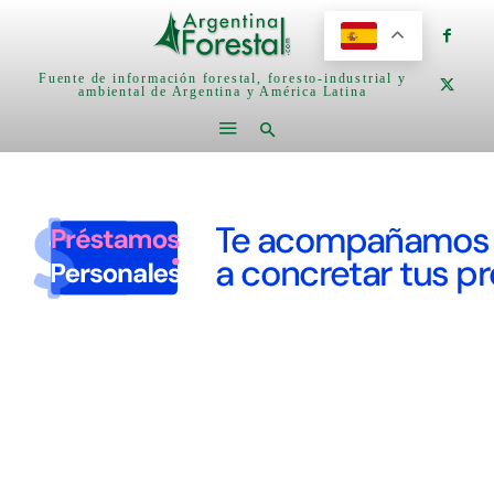
Fuente de información forestal, foresto-industrial y
ambiental de Argentina y América Latina