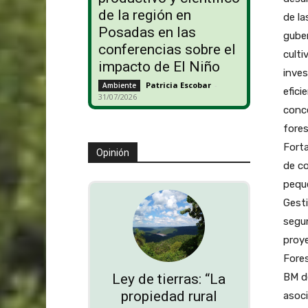
de la región en
de la
Posadas en las
gube
conferencias sobre el
culti
impacto de El Niño
inves
Patricia Escobar
-
Ambiente
efici
31/07/2026
conce
fores
Forta
Opinión
de co
pequ
Gesti
segun
proy
Fores
BM de
Ley de tierras: “La
propiedad rural
asoci