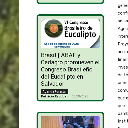
gener
conf
se sa
Agric
inter
Proye
accio
Brasil | ABAF y
finan
Cedagro promueven el
inves
Congreso Brasileño
de to
del Eucalipto en
orien
Salvador
comun
Agenda Forestal
Patricia Escobar
-
05/08/2026
que e
que t
bamb
Insti