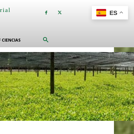
rial
ES
a
F CIENCIAS