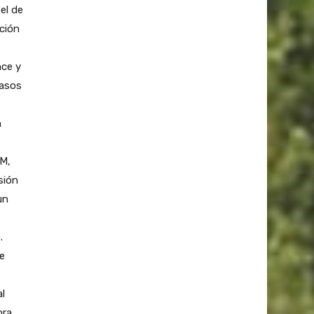
el de
ción
nce y
pasos
n
BM,
sión
un
.
e
al
ora