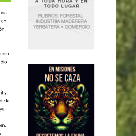
aría
á en
ón,
medio
edio
a) y
de la
pya-
ín,
a