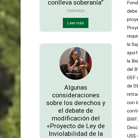
conlleva soberanía”
Fondo
debe 
05/08/2026
proye
Leer más
Proye
requi
la Sa
ajust
la Bi
del B
GEF s
de GE
Algunas
consideraciones
retra
sobre los derechos y
con l
el debate de
conte
modificación del
BIRF;
«Proyecto de Ley de
Descr
Inviolabilidad de la
US$ 4