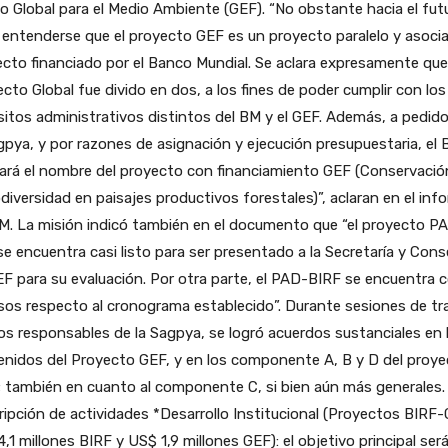
 Global para el Medio Ambiente (GEF). “No obstante hacia el fut
entenderse que el proyecto GEF es un proyecto paralelo y asocia
cto financiado por el Banco Mundial. Se aclara expresamente que
cto Global fue divido en dos, a los fines de poder cumplir con los
sitos administrativos distintos del BM y el GEF. Además, a pedid
gpya, y por razones de asignación y ejecución presupuestaria, el
ará el nombre del proyecto con financiamiento GEF (Conservació
odiversidad en paisajes productivos forestales)”, aclaran en el inf
M. La misión indicó también en el documento que “el proyecto P
e encuentra casi listo para ser presentado a la Secretaría y Cons
F para su evaluación. Por otra parte, el PAD-BIRF se encuentra 
sos respecto al cronograma establecido”. Durante sesiones de tr
os responsables de la Sagpya, se logró acuerdos sustanciales en 
nidos del Proyecto GEF, y en los componente A, B y D del proy
 también en cuanto al componente C, si bien aún más generales.
ipción de actividades *Desarrollo Institucional (Proyectos BIRF-
,1 millones BIRF y US$ 1,9 millones GEF): el objetivo principal será