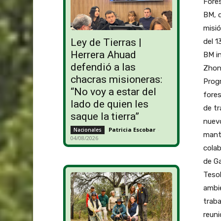
Fores
BM, d
misió
Ley de Tierras |
del 1
Herrera Ahuad
BM in
defendió a las
Zhong
chacras misioneras:
Progr
“No voy a estar del
fores
lado de quien les
de tr
saque la tierra”
nuevo
Patricia Escobar
-
Nacionales
mant
04/08/2026
colab
de Ga
Tesol
ambie
traba
reuni