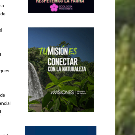
ha
ada
el
l
sques
 de
encial
l