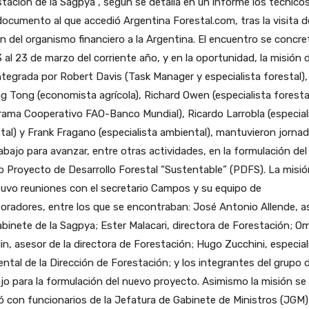
tación de la Sagpya”, según se detalla en un informe los técnicos
ocumento al que accedió Argentina Forestal.com, tras la visita d
n del organismo financiero a la Argentina. El encuentro se concre
3 al 23 de marzo del corriente año, y en la oportunidad, la misión d
tegrada por Robert Davis (Task Manager y especialista forestal),
 Tong (economista agrícola), Richard Owen (especialista forestal
ama Cooperativo FAO-Banco Mundial), Ricardo Larrobla (especial
tal) y Frank Fragano (especialista ambiental), mantuvieron jorna
abajo para avanzar, entre otras actividades, en la formulación del
 Proyecto de Desarrollo Forestal “Sustentable” (PDFS). La misió
uvo reuniones con el secretario Campos y su equipo de
oradores, entre los que se encontraban: José Antonio Allende, a
binete de la Sagpya; Ester Malacari, directora de Forestación; O
in, asesor de la directora de Forestación; Hugo Zucchini, especial
ntal de la Dirección de Forestación; y los integrantes del grupo 
jo para la formulación del nuevo proyecto. Asimismo la misión se
ó con funcionarios de la Jefatura de Gabinete de Ministros (JGM)