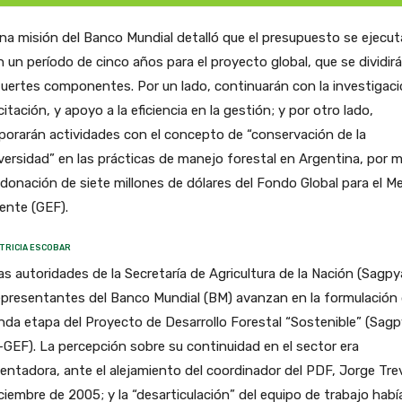
na misión del Banco Mundial detalló que el presupuesto se ejecut
n un período de cinco años para el proyecto global, que se dividir
uertes componentes. Por un lado, continuarán con la investigaci
itación, y apoyo a la eficiencia en la gestión; y por otro lado,
porarán actividades con el concepto de “conservación de la
versidad” en las prácticas de manejo forestal en Argentina, por 
 donación de siete millones de dólares del Fondo Global para el M
ente (GEF).
TRICIA ESCOBAR
as autoridades de la Secretaría de Agricultura de la Nación (Sagpy
epresentantes del Banco Mundial (BM) avanzan en la formulación 
da etapa del Proyecto de Desarrollo Forestal “Sostenible” (Sag
GEF). La percepción sobre su continuidad en el sector era
entadora, ante el alejamiento del coordinador del PDF, Jorge Trev
ciembre de 2005; y la “desarticulación” del equipo de trabajo habí