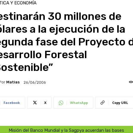
TICA Y ECONOMÍA
stinarán 30 millones de
lares a la ejecución de la
egunda fase del Proyecto 
sarrollo Forestal
ostenible”
Por
Matias
26/06/2006
Facebook
X
WhatsApp
Copy URL
Misión del Banco Mundial y la Sagpya acuerdan las bases