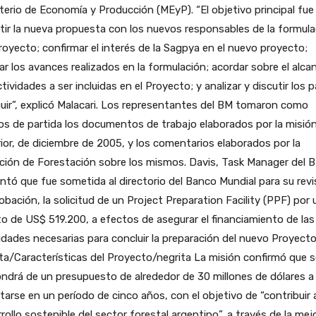
terio de Economía y Producción (MEyP). “El objetivo principal fue 
tir la nueva propuesta con los nuevos responsables de la formula
royecto; confirmar el interés de la Sagpya en el nuevo proyecto;
ar los avances realizados en la formulación; acordar sobre el alca
ctividades a ser incluidas en el Proyecto; y analizar y discutir los 
uir”, explicó Malacari. Los representantes del BM tomaron como
s de partida los documentos de trabajo elaborados por la misió
ior, de diciembre de 2005, y los comentarios elaborados por la
ción de Forestación sobre los mismos. Davis, Task Manager del 
ntó que fue sometida al directorio del Banco Mundial para su revi
obación, la solicitud de un Project Preparation Facility (PPF) por 
 de US$ 519.200, a efectos de asegurar el financiamiento de las
idades necesarias para concluir la preparación del nuevo Proyecto
ta/Características del Proyecto/negrita La misión confirmó que s
ndrá de un presupuesto de alrededor de 30 millones de dólares a
tarse en un período de cinco años, con el objetivo de “contribuir 
rollo sostenible del sector forestal argentino”, a través de la mej