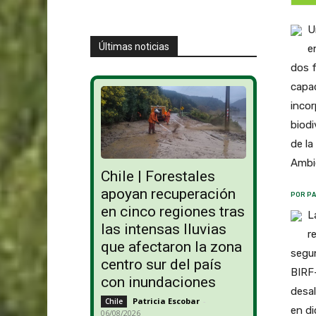
U
Últimas noticias
e
dos f
capac
incor
biodi
de la
Ambi
Chile | Forestales
apoyan recuperación
POR PA
en cinco regiones tras
L
las intensas lluvias
r
que afectaron la zona
segun
centro sur del país
BIRF-
con inundaciones
desal
Patricia Escobar
-
Chile
en di
06/08/2026