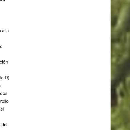
 a la
jo
ción
le D)
a
“dos
rollo
el
 del