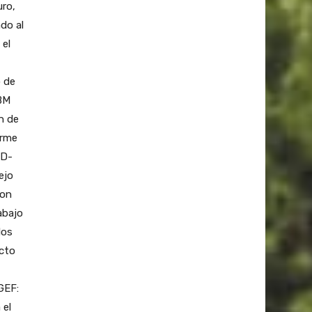
uro,
do al
 el
o de
 BM
n de
orme
AD-
ejo
con
abajo
los
ecto
GEF:
 el