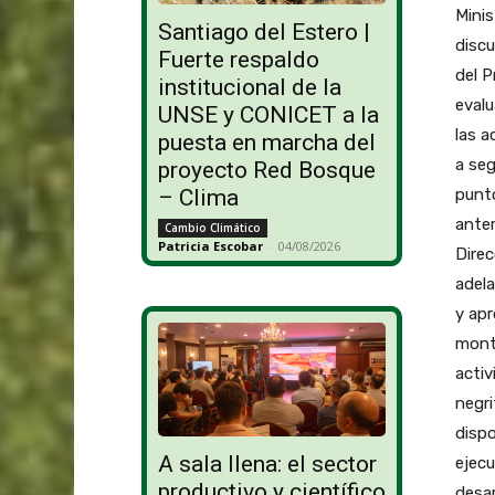
Minis
Santiago del Estero |
discu
Fuerte respaldo
del P
institucional de la
evalu
UNSE y CONICET a la
las a
puesta en marcha del
a seg
proyecto Red Bosque
punto
– Clima
anter
Cambio Climático
Patricia Escobar
-
04/08/2026
Direc
adela
y apr
monto
activ
negri
dispo
A sala llena: el sector
ejecu
productivo y científico
desar