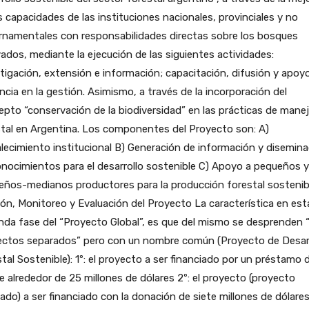
s capacidades de las instituciones nacionales, provinciales y no
rnamentales con responsabilidades directas sobre los bosques
vados, mediante la ejecución de las siguientes actividades:
tigación, extensión e información; capacitación, difusión y apoyo
encia en la gestión. Asimismo, a través de la incorporación del
pto “conservación de la biodiversidad” en las prácticas de mane
tal en Argentina. Los componentes del Proyecto son: A)
lecimiento institucional B) Generación de información y disemina
nocimientos para el desarrollo sostenible C) Apoyo a pequeños y
eños-medianos productores para la producción forestal sostenib
ón, Monitoreo y Evaluación del Proyecto La característica en est
da fase del “Proyecto Global”, es que del mismo se desprenden 
ectos separados” pero con un nombre común (Proyecto de Desar
tal Sostenible): 1º: el proyecto a ser financiado por un préstamo d
 alrededor de 25 millones de dólares 2º: el proyecto (proyecto
ado) a ser financiado con la donación de siete millones de dólares