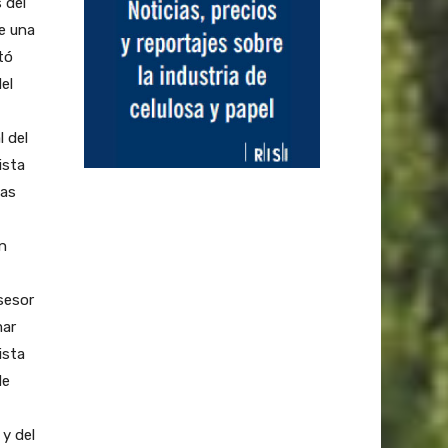
 del
e una
tó
el
 del
ista
das
n
sesor
mar
ista
de
 y del