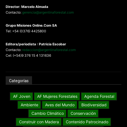
Director: Marcelo Almada
Contacto:
gerencia@argentinaforestal.com
G
rupo Misiones
Online.Com
SA
Tel: +54 (0376) 4425800
Editora/periodista : Patricia Escobar
Contacto:
redaccion@argentinaforestal.com
Cel: (+54)9 376 15 4 131636
Categorías
AF Joven
AF Mujeres Forestales
Agenda Forestal
Ambiente
Aves del Mundo
Biodiversidad
Cambio Climático
Conservación
Construir con Madera
Contenido Patrocinado