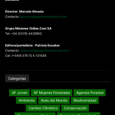
Director: Marcelo Almada
Contacto:
gerencia@argentinaforestal.com
G
rupo Misiones
Online.Com
SA
Tel: +54 (0376) 4425800
Editora/periodista : Patricia Escobar
Contacto:
redaccion@argentinaforestal.com
Cel: (+54)9 376 15 4 131636
Categorías
AF Joven
AF Mujeres Forestales
Agenda Forestal
Ambiente
Aves del Mundo
Biodiversidad
Cambio Climático
Conservación