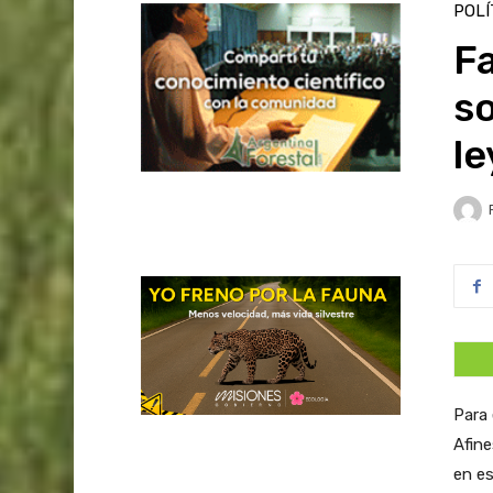
POLÍ
F
so
le
Para 
Afine
en es