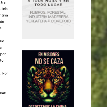
stra
utela
ntina
 de
a
que
er
 por
ito
. Por
eran