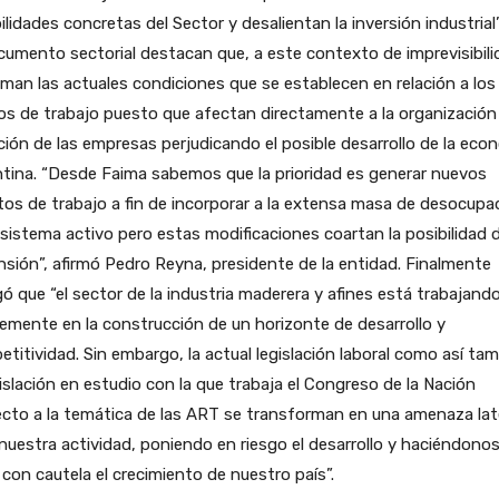
ilidades concretas del Sector y desalientan la inversión industrial”
cumento sectorial destacan que, a este contexto de imprevisibili
man las actuales condiciones que se establecen en relación a los
os de trabajo puesto que afectan directamente a la organización
ción de las empresas perjudicando el posible desarrollo de la eco
tina. “Desde Faima sabemos que la prioridad es generar nuevos
os de trabajo a fin de incorporar a la extensa masa de desocup
 sistema activo pero estas modificaciones coartan la posibilidad 
sión”, afirmó Pedro Reyna, presidente de la entidad. Finalmente
ó que “el sector de la industria maderera y afines está trabajand
emente en la construcción de un horizonte de desarrollo y
titividad. Sin embargo, la actual legislación laboral como así ta
gislación en estudio con la que trabaja el Congreso de la Nación
ecto a la temática de las ART se transforman en una amenaza la
nuestra actividad, poniendo en riesgo el desarrollo y haciéndono
 con cautela el crecimiento de nuestro país”.