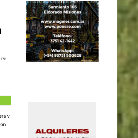
a
175
era y
ión