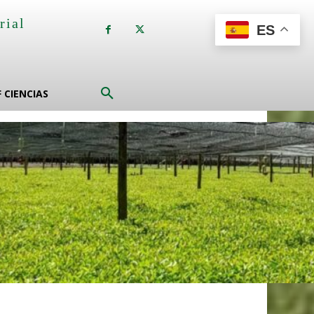
rial
ES
a
F CIENCIAS