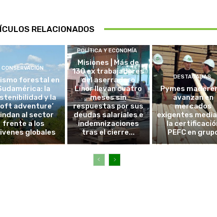
ÍCULOS RELACIONADOS
POLÍTICA Y ECONOMÍA
Misiones | Más de
CONSERVACIÓN
130 ex trabajadores
DESTACADAS
ismo forestal en
del aserradero
Sudamérica: la
Linor llevan cuatro
Pymes madere
stenibilidad y la
meses sin
avanzan en
soft adventure’
respuestas por sus
mercados
lindan al sector
deudas salariales e
exigentes medi
frente a los
indemnizaciones
la certificació
ivenes globales
tras el cierre...
PEFC en grup