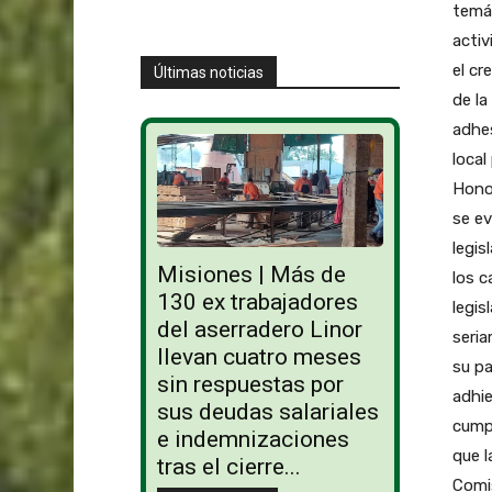
temá
activ
el cr
Últimas noticias
de la
adhes
local
Honor
se ev
legis
Misiones | Más de
los c
130 ex trabajadores
legis
del aserradero Linor
seri
llevan cuatro meses
su pa
sin respuestas por
adhie
sus deudas salariales
cump
e indemnizaciones
que l
tras el cierre...
Comi