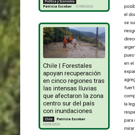
Política y Economía
posib
Patricia Escobar
-
07/08/2026
el do
se su
riesg
direc
argen
puest
en el
Chile | Forestales
expan
apoyan recuperación
agreg
en cinco regiones tras
las intensas lluvias
fuert
que afectaron la zona
compe
centro sur del país
la le
con inundaciones
resp
Patricia Escobar
-
Chile
para 
06/08/2026
mirar