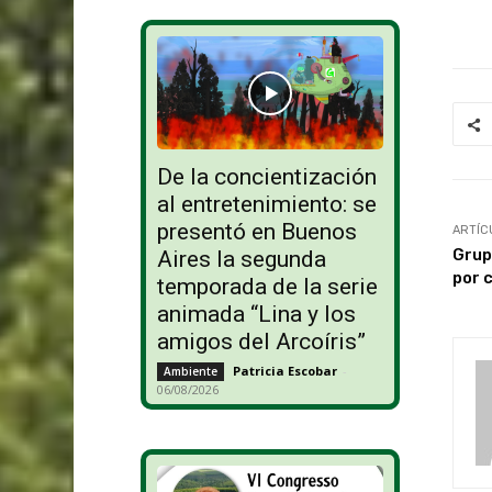
De la concientización
al entretenimiento: se
presentó en Buenos
ARTÍC
Grup
Aires la segunda
por 
temporada de la serie
animada “Lina y los
amigos del Arcoíris”
Patricia Escobar
-
Ambiente
06/08/2026