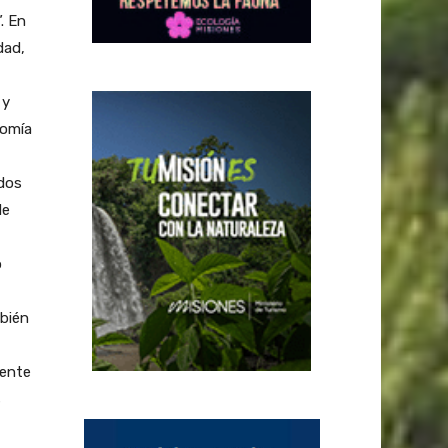
. En
dad,
 y
nomía
ados
de
o
mbién
tente
s