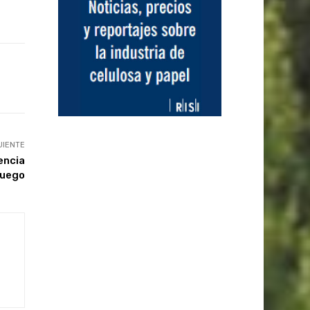
UIENTE
encia
Fuego