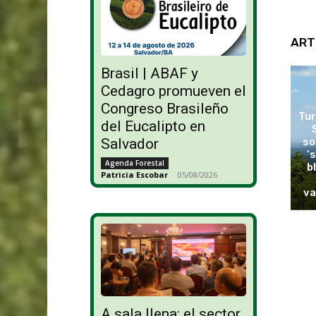
ART
Brasil | ABAF y
Cedagro promueven el
Congreso Brasileño
Tur
del Eucalipto en
so
Salvador
‘
Agenda Forestal
b
Patricia Escobar
-
05/08/2026
va
A sala llena: el sector