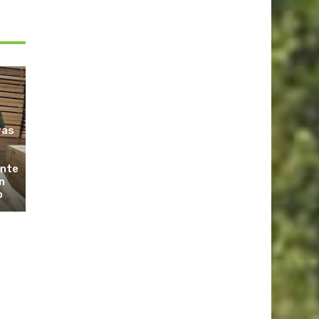
ras
ante
n
o