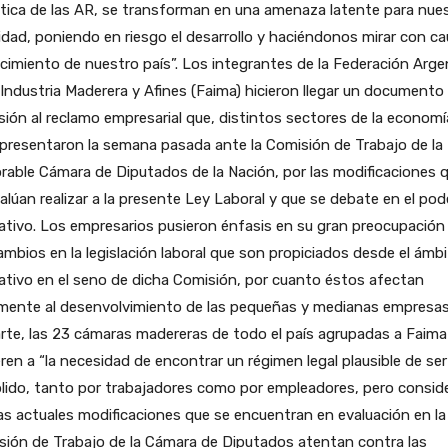
tica de las AR, se transforman en una amenaza latente para nue
idad, poniendo en riesgo el desarrollo y haciéndonos mirar con ca
ecimiento de nuestro país”.
Los integrantes de la Federación Arge
 Industria Maderera y Afines (Faima) hicieron llegar un documento
ión al reclamo empresarial que, distintos sectores de la economí
 presentaron la semana pasada ante la Comisión de Trabajo de la
able Cámara de Diputados de la Nación, por las modificaciones 
alúan realizar a la presente Ley Laboral y que se debate en el pod
lativo. Los empresarios pusieron énfasis en su gran preocupación
ambios en la legislación laboral que son propiciados desde el ámb
lativo en el seno de dicha Comisión, por cuanto éstos afectan
amente al desenvolvimiento de las pequeñas y medianas empresas
rte, las 23 cámaras madereras de todo el país agrupadas a Faima
ren a “la necesidad de encontrar un régimen legal plausible de ser
lido, tanto por trabajadores como por empleadores, pero consid
as actuales modificaciones que se encuentran en evaluación en la
sión de Trabajo de la Cámara de Diputados atentan contra las