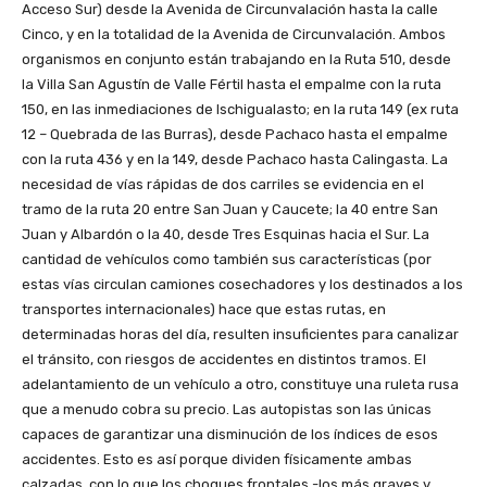
Acceso Sur) desde la Avenida de Circunvalación hasta la calle
Cinco, y en la totalidad de la Avenida de Circunvalación. Ambos
organismos en conjunto están trabajando en la Ruta 510, desde
la Villa San Agustín de Valle Fértil hasta el empalme con la ruta
150, en las inmediaciones de Ischigualasto; en la ruta 149 (ex ruta
12 – Quebrada de las Burras), desde Pachaco hasta el empalme
con la ruta 436 y en la 149, desde Pachaco hasta Calingasta. La
necesidad de vías rápidas de dos carriles se evidencia en el
tramo de la ruta 20 entre San Juan y Caucete; la 40 entre San
Juan y Albardón o la 40, desde Tres Esquinas hacia el Sur. La
cantidad de vehículos como también sus características (por
estas vías circulan camiones cosechadores y los destinados a los
transportes internacionales) hace que estas rutas, en
determinadas horas del día, resulten insuficientes para canalizar
el tránsito, con riesgos de accidentes en distintos tramos. El
adelantamiento de un vehículo a otro, constituye una ruleta rusa
que a menudo cobra su precio. Las autopistas son las únicas
capaces de garantizar una disminución de los índices de esos
accidentes. Esto es así porque dividen físicamente ambas
calzadas, con lo que los choques frontales -los más graves y