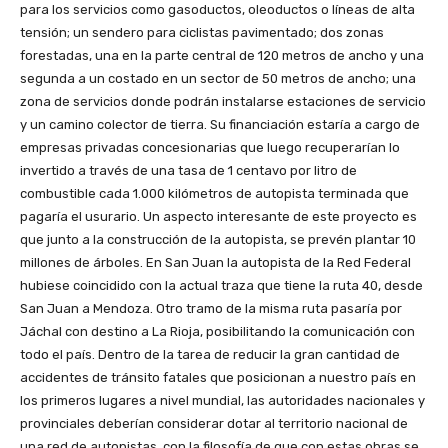
para los servicios como gasoductos, oleoductos o líneas de alta
tensión; un sendero para ciclistas pavimentado; dos zonas
forestadas, una en la parte central de 120 metros de ancho y una
segunda a un costado en un sector de 50 metros de ancho; una
zona de servicios donde podrán instalarse estaciones de servicio
y un camino colector de tierra. Su financiación estaría a cargo de
empresas privadas concesionarias que luego recuperarían lo
invertido a través de una tasa de 1 centavo por litro de
combustible cada 1.000 kilómetros de autopista terminada que
pagaría el usurario. Un aspecto interesante de este proyecto es
que junto a la construcción de la autopista, se prevén plantar 10
millones de árboles. En San Juan la autopista de la Red Federal
hubiese coincidido con la actual traza que tiene la ruta 40, desde
San Juan a Mendoza. Otro tramo de la misma ruta pasaría por
Jáchal con destino a La Rioja, posibilitando la comunicación con
todo el país. Dentro de la tarea de reducir la gran cantidad de
accidentes de tránsito fatales que posicionan a nuestro país en
los primeros lugares a nivel mundial, las autoridades nacionales y
provinciales deberían considerar dotar al territorio nacional de
una red de autopistas, con la filosofía de que con estas obras se